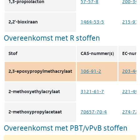
1,3-propiolacton
57-57-8
200-34
2,2'-bioxiraan
1464-53-5
215-97
Overeenkomst met R stoffen
Stof
CAS-nummer(s)
EC-numm
2,3-epoxypropylmethacrylaat
106-91-2
203-44
2-methoxyethylacrylaat
3121-61-7
221-49
2-methoxypropylacetaat
70657-70-4
274-72
Overeenkomst met PBT/vPvB stoffen