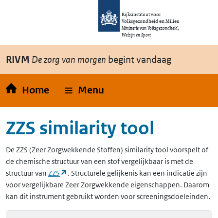
Overslaan en naar de inhoud gaan
Direct naar de hoofdnavigatie
Rijksinstituut voor
Volksgezondheid en Milieu
Ministerie van Volksgezondheid,
Welzijn en Sport
RIVM
De zorg van morgen
begint vandaag
Home
Menu
ZZS similarity tool
De
ZZS
(Zeer Zorgwekkende Stoffen)
similarity tool voorspelt of
de chemische structuur van een stof vergelijkbaar is met de
(opent in een nieuw tabblad)
structuur van
ZZS
. Structurele gelijkenis kan een indicatie zijn
voor vergelijkbare Zeer Zorgwekkende eigenschappen. Daarom
kan dit instrument gebruikt worden voor screeningsdoeleinden.