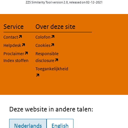
ZZS Similarity Tool version 2.0, released on 02-12-2021
Service
Over deze site
(opent in een nieuw tabblad)
(opent in een nieuw tabblad)
Contact
Colofon
(opent in een nieuw tabblad)
(opent in een nieuw tabblad)
Helpdesk
Cookies
(opent in een nieuw tabblad)
Proclaimer
Responsible
(opent in een nieuw tabblad)
Index stoffen
disclosure
Toegankelijkheid
(opent in een nieuw tabblad)
Deze website in andere talen:
Nederlands
English