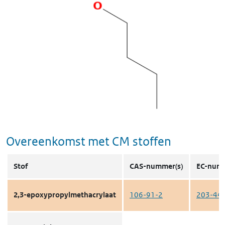
Overeenkomst met CM stoffen
Stof
CAS-nummer(s)
EC-numm
2,3-epoxypropylmethacrylaat
106-91-2
203-44