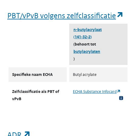
(op
PBT/vPvB volgens zelfclassificatie
n-butylacrylaat
(141-32-2)
(behoort tot
butylacrylaten
)
PBT/vPvB volgens zelfclassificatie
Specifieke naam ECHA
Butyl acrylate
(opent i
Zelfclassificatie als PBT of
ECHA Substance Infocard
vPvB
(opent in een nieuw tabblad)
ADR