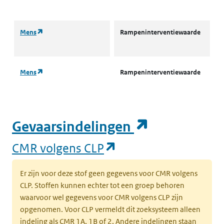
(
(opent in een nieuw tabblad)
Mens
Rampeninterventiewaarde
A
(
(opent in een nieuw tabblad)
Mens
Rampeninterventiewaarde
L
w
(opent in een nieuw tabblad)
Mens
Rampeninterventiewaarde
V
(opent in e
Gevaarsindelingen
(
(opent in een nieuw
CMR volgens CLP
(opent in een nieuw tabblad)
Mens
Rampeninterventiewaarde
A
(
Er zijn voor deze stof geen gegevens voor CMR volgens
CLP. Stoffen kunnen echter tot een groep behoren
(opent in een nieuw tabblad)
Mens
Rampeninterventiewaarde
L
waarvoor wel gegevens voor CMR volgens CLP zijn
w
opgenomen. Voor CLP vermeldt dit zoeksysteem alleen
indeling als CMR 1A, 1B of 2. Andere indelingen staan