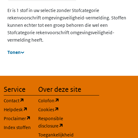
5.3.2.3
Er is 1 stof in uw selectie zonder Stofcategorie
rekenvoorschrift omgevingsveiligheid-vermelding. Stoffen
kunnen echter tot een groep behoren die wel een
Stofcategorie rekenvoorschrift omgevingsveiligheid-
vermelding heeft.
Tonen
Service
Over deze site
(opent in een nieuw tabblad)
(opent in een nieuw tabblad)
Contact
Colofon
(opent in een nieuw tabblad)
(opent in een nieuw tabblad)
Helpdesk
Cookies
(opent in een nieuw tabblad)
Proclaimer
Responsible
(opent in een nieuw tabblad)
disclosure
Index stoffen
Toegankelijkheid