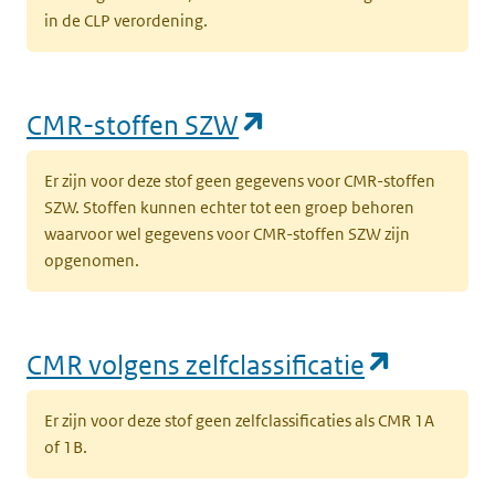
(opent in een nieuw tabblad)
Mens
Rampeninterventiewaarde
V
in de CLP verordening.
(
(opent in een nieuw tabblad)
Mens
Rampeninterventiewaarde
A
(opent in een nieu
CMR-stoffen SZW
(
Er zijn voor deze stof geen gegevens voor CMR-stoffen
(opent in een nieuw tabblad)
Mens
Rampeninterventiewaarde
L
SZW. Stoffen kunnen echter tot een groep behoren
w
waarvoor wel gegevens voor CMR-stoffen SZW zijn
opgenomen.
(opent in een nieuw tabblad)
Mens
Rampeninterventiewaarde
L
a
(opent i
CMR volgens zelfclassificatie
Er zijn voor deze stof geen zelfclassificaties als CMR 1A
of 1B.