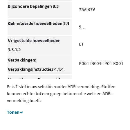
Bijzondere bepalingen 3.3
386 676
Gelimiteerde hoeveelheden 3.4
5 L
Vrijgestelde hoeveelheden
E1
3.5.1.2
Verpakkingen:
P001 IBC03 LP01 R001
Verpakkingsinstructies 4.1.4
Verpakkingen: Gezamenlijke
MP19
Er is 1 stof in uw selectie zonder ADR-vermelding. Stoffen
verpakking 4.1.10
kunnen echter tot een groep behoren die wel een ADR-
Transporttanks en
vermelding heeft.
T2
bulkcontainers: Instructies
Tonen
4.2.5.2, 7.3.2
Transporttanks en