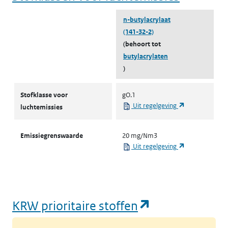
n-butylacrylaat
(141-32-2)
(behoort tot
butylacrylaten
)
Stofklassen voor luchtemissies
Stofklasse voor
gO.1
(opent in een 
Uit regelgeving
luchtemissies
Emissiegrenswaarde
20 mg/Nm3
(opent in een 
Uit regelgeving
(opent in een
KRW prioritaire stoffen