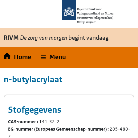
Overslaan en naar de inhoud gaan
Direct naar de hoofdnavigatie
Rijksinstituut voor
Volksgezondheid en Milieu
Ministerie van Volksgezondheid,
Welzijn en Sport
RIVM
De zorg van morgen
begint vandaag
Home
Menu
n-butylacrylaat
Stofgegevens
CAS-nummer
141-32-2
EG-nummer
(Europees Gemeenschap-nummer)
205-480-
7