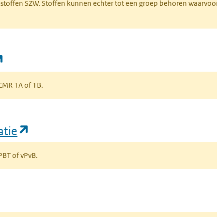
R-stoffen SZW. Stoffen kunnen echter tot een groep behoren waarvoo
(opent in een nieuw tabblad)
s CMR 1A of 1B.
(opent in een nieuw tabblad)
atie
 PBT of vPvB.
bblad)