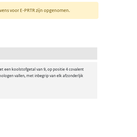
gevens voor E-PRTR zijn opgenomen.
t een koolstofgetal van 9, op positie 4 covalent
logen vallen, met inbegrip van elk afzonderljik