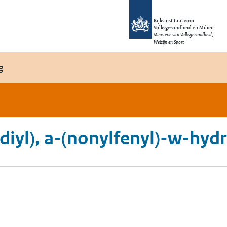
Rijksinstituut voor
Volksgezondheid en Milieu
Ministerie van Volksgezondheid,
Welzijn en Sport
g
diyl), a-(nonylfenyl)-w-hyd