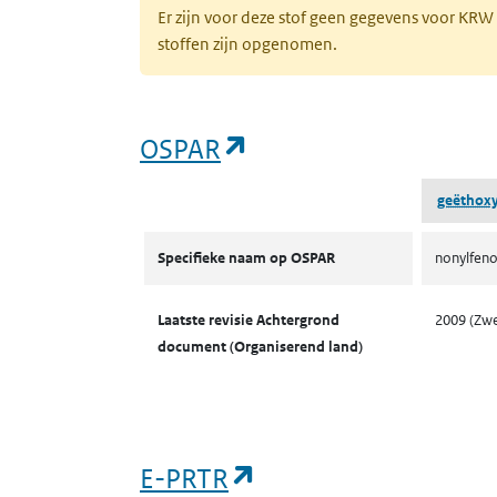
Er zijn voor deze stof geen gegevens voor KRW
stoffen zijn opgenomen.
(opent in een nieuw 
OSPAR
geëthoxyl
OSPAR
Specifieke naam op OSPAR
nonylfeno
Laatste revisie Achtergrond
2009 (Zw
document (Organiserend land)
(opent in een nieuw
E-PRTR