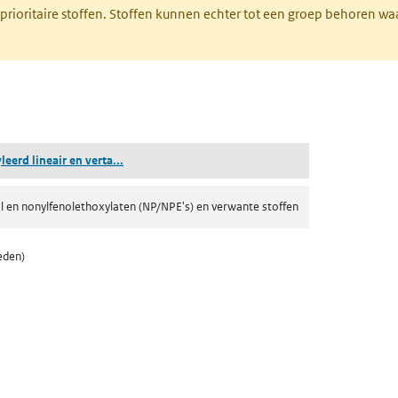
 prioritaire stoffen. Stoffen kunnen echter tot een groep behoren w
tabblad)
(geëthoxyleerd lineair en vertakt 4-nonylfenol)
eerd lineair en verta...
l en nonylfenolethoxylaten (NP/NPE's) en verwante stoffen
eden)
 tabblad)