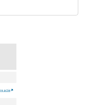
oly(oxy-1,2-ethaandiyl), a-(nonylfenyl)-w-hydroxy-)
eëthoxyleerd lineair en vertakt 4-nonylfenol)
(opent in een nieuw tabblad)
ire actie