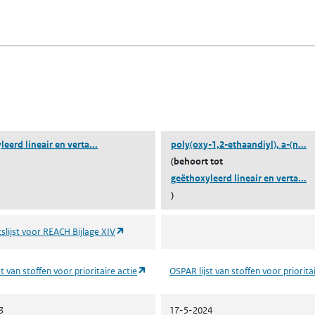
fen)
lad)
n een nieuw tabblad)
blad)
(geëthoxyleerd lineair en vertakt 4-nonylfenol)
(p
eerd lineair en verta...
poly(oxy-1,2-ethaandiyl), a-(n...
(behoort tot
(g
geëthoxyleerd lineair en verta...
)
(opent in een nieuw tabblad)
slijst voor REACH Bijlage XIV
(opent in een nieuw tabblad)
t van stoffen voor prioritaire actie
OSPAR lijst van stoffen voor priorita
3
17-5-2024