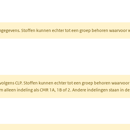
ieuw tabblad)
normgegevens. Stoffen kunnen echter tot een groep behoren waarvoo
ent in een nieuw tabblad)
een nieuw tabblad)
 volgens CLP. Stoffen kunnen echter tot een groep behoren waarvoor
alleen indeling als CMR 1A, 1B of 2. Andere indelingen staan in de
 een nieuw tabblad)