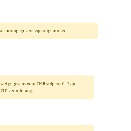
r wel normgegevens zijn opgenomen.
 wel gegevens voor CMR volgens CLP zijn
 CLP verordening.