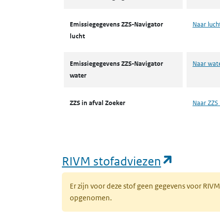
Emissiegegevens ZZS-Navigator
Naar luch
lucht
Emissiegegevens ZZS-Navigator
Naar wat
water
ZZS in afval Zoeker
Naar ZZS 
(opent i
RIVM stofadviezen
Er zijn voor deze stof geen gegevens voor RIV
opgenomen.