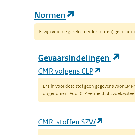
(opent in een n
Normen
Er zijn voor de geselecteerde stof(fen) geen 
(op
Gevaarsindelingen
(opent in 
CMR volgens CLP
Er zijn voor deze stof geen gegevens voor CMR
opgenomen. Voor CLP vermeldt dit zoeksysteem 
(opent in
CMR-stoffen SZW