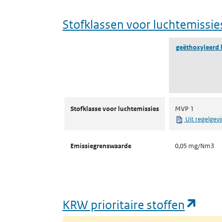
Stofklassen voor luchtemissie
geëthoxyleerd l
Stofklassen voor luchtemissies
Stofklasse voor luchtemissies
MVP 1
Uit regelgev
Emissiegrenswaarde
0,05 mg/Nm3
(ope
KRW prioritaire stoffen