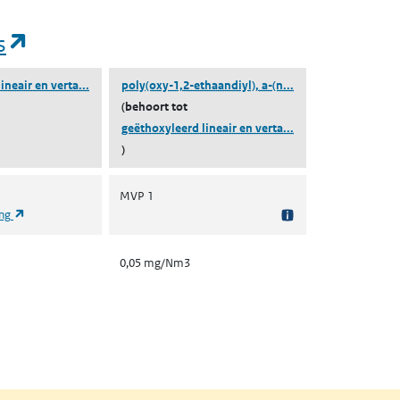
(opent in een nieuw tabblad)
s
(geëthoxyleerd lineair en vertakt 4-nonylfenol)
(poly(oxy-1,2-ethaa
ineair en verta...
poly(oxy-1,2-ethaandiyl), a-(n...
(behoort tot
(geëthoxyleerd line
geëthoxyleerd lineair en verta...
)
MVP 1
(opent in een nieuw tabblad)
ing
0,05 mg/Nm3
nt in een nieuw tabblad)