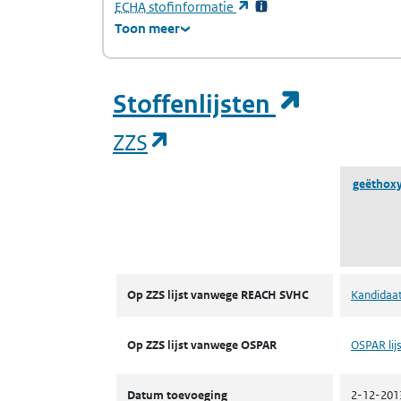
(Europees Agentschap voor chemische stof
(opent in een nieuw tabb
ECHA
stofinformatie
Toon meer
(opent i
Stoffenlijsten
(opent in een nieuw tab
ZZS
geëthoxyl
ZZS
Op ZZS lijst vanwege REACH SVHC
Kandidaat
Op ZZS lijst vanwege OSPAR
OSPAR lijs
Datum toevoeging
2-12-201