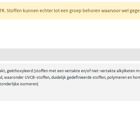
PRTR. Stoffen kunnen echter tot een groep behoren waarvoor wel ge
pent in een nieuw tabblad)
(geëthoxyleerd lineair en vertakt 4-nonylfenol)
akt, geëthoxyleerd [stoffen met een vertakte en/of niet-vertakte alkylketen me
, waaronder UVCB-stoffen, duidelijk gedefinieerde stoffen, polymeren en homo
zonderlijke isomeren]
 nieuw tabblad)