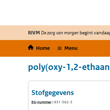
Overslaan en naar de inhoud gaan
Direct naar de hoofdnavigatie
RIVM
De zorg van morgen
begint vandaa
Home
Menu
poly(oxy-1,2-ethaan
Stofgegevens
(Europees Gemeenschap-nummer)
EG-nummer
931-562-3