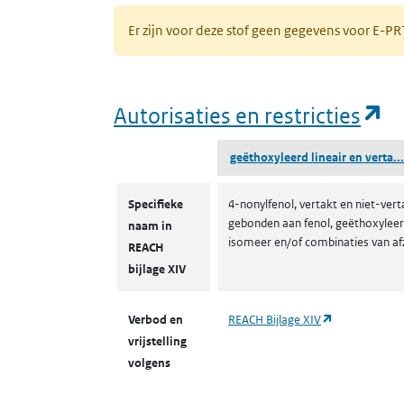
Er zijn voor deze stof geen gegevens voor E-
(o
Autorisaties en restricties
geëthoxyleerd lineair en verta...
Autorisaties en restricties
Specifieke
4-nonylfenol, vertakt en niet-vert
gebonden aan fenol, geëthoxyleerd
naam in
isomeer en/of combinaties van af
REACH
bijlage XIV
(opent in een
Verbod en
REACH Bijlage XIV
vrijstelling
volgens