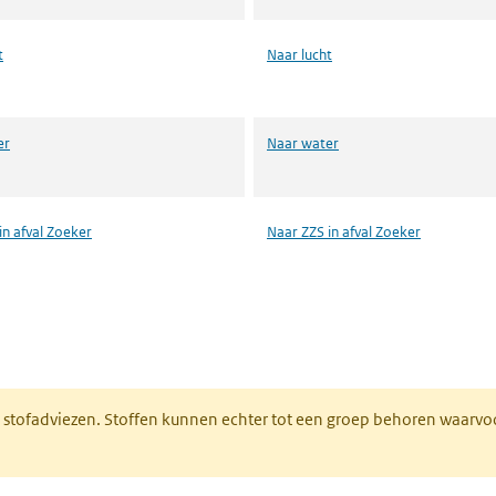
t
Naar lucht
er
Naar water
in afval Zoeker
Naar ZZS in afval Zoeker
n een nieuw tabblad)
M stofadviezen. Stoffen kunnen echter tot een groep behoren waarvo