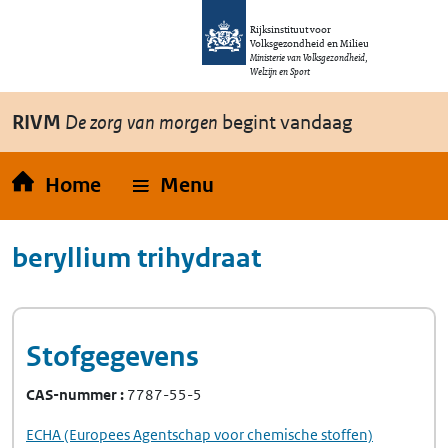
Overslaan en naar de inhoud gaan
Direct naar de hoofdnavigatie
Rijksinstituut voor
Volksgezondheid en Milieu
Ministerie van Volksgezondheid,
Welzijn en Sport
RIVM
De zorg van morgen
begint vandaag
Home
Menu
beryllium trihydraat
Stofgegevens
CAS-nummer
7787-55-5
ECHA
(Europees Agentschap voor chemische stoffen)