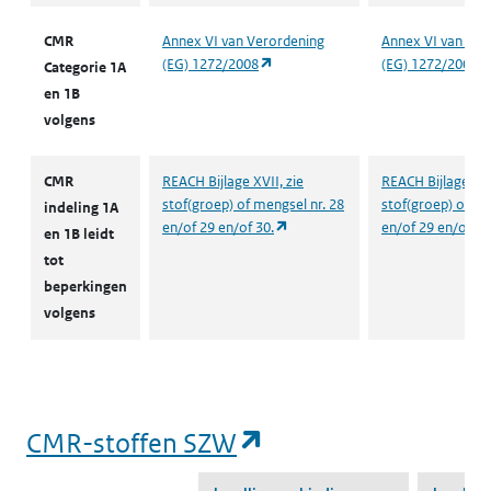
CMR
Annex VI van Verordening
Annex VI van Ver
(opent in een nieuw tabblad)
(EG) 1272/2008
(EG) 1272/2008
Categorie 1A
en 1B
volgens
CMR
REACH Bijlage XVII, zie
REACH Bijlage XVI
stof(groep) of mengsel nr. 28
stof(groep) of me
indeling 1A
(opent in een nieuw tabblad)
en/of 29 en/of 30.
en/of 29 en/of 30
en 1B leidt
tot
beperkingen
volgens
(opent in een nieu
CMR-stoffen SZW