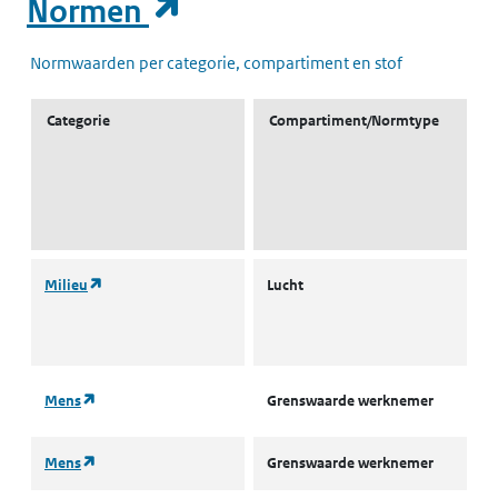
(opent in een nieuw t
Normen
Normwaarden per categorie, compartiment en stof
Categorie
Compartiment/Normtype
(opent in een nieuw tabblad)
Milieu
Lucht
L
I
(opent in een nieuw tabblad)
Mens
Grenswaarde werknemer
T
(opent in een nieuw tabblad)
Mens
Grenswaarde werknemer
A