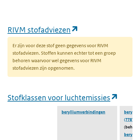
(opent in een nie
RIVM stofadviezen
Er zijn voor deze stof geen gegevens voor RIVM
stofadviezen. Stoffen kunnen echter tot een groep
behoren waarvoor wel gegevens voor RIVM
stofadviezen zijn opgenomen.
(opent
Stofklassen voor luchtemissies
berylliumverbindingen
berylliu
(7787-55
(behoort
berylli