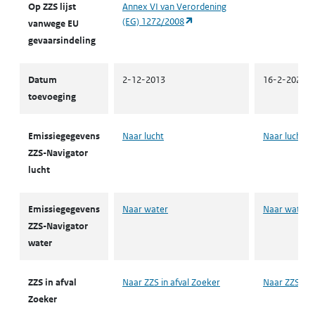
Op ZZS lijst
Annex VI van Verordening
(opent in een nieuw tabblad)
(EG) 1272/2008
vanwege EU
gevaarsindeling
Datum
2-12-2013
16-2-2022
toevoeging
Emissiegegevens
Naar lucht
Naar lucht
ZZS-Navigator
lucht
Emissiegegevens
Naar water
Naar water
ZZS-Navigator
water
ZZS in afval
Naar ZZS in afval Zoeker
Naar ZZS in 
Zoeker