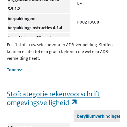
E4
3.5.1.2
Verpakkingen:
P002 IBC08
Verpakkingsinstructies 4.1.4
Verpakkingen: Bijzondere
B4
Er is 1 stof in uw selectie zonder ADR-vermelding. Stoffen
bepalingen 4.1.4
kunnen echter tot een groep behoren die wel een ADR-
Verpakkingen: Gezamenlijke
vermelding heeft.
MP10
verpakking 4.1.10
Tonen
Transporttanks en
T3
bulkcontainers: Instructies
Stofcategorie rekenvoorschrift
4.2.5.2, 7.3.2
(opent in een n
omgevingsveiligheid
Transporttanks en
TP33
Stofcategorie rekenvoorschrift omgevingsveiligheid
bulkcontainers: Bijzondere
berylliumverbindingen
bepalingen 4.2.5.3