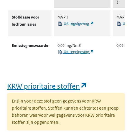
)
Stofklassen voor luchtemissies
Stofklasse voor
MVP 1
MVP 1
(opent in een nieuw ta
Uit regelgeving
Uit r
luchtemissies
Emissiegrenswaarde
0,05 mg/Nm3
0,05 mg
(opent in een nieuw ta
Uit regelgeving
(opent in een
KRW prioritaire stoffen
Er zijn voor deze stof geen gegevens voor KRW
prioritaire stoffen. Stoffen kunnen echter tot een groep
behoren waarvoor wel gegevens voor KRW prioritaire
stoffen zijn opgenomen.