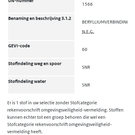
UN-nummer
1566
ADR tanks: Tankcode 4.3
L4BH SGAH
Benaming en beschrijving 3.1.2
BERYLLIUMVERBINDING,
ADR tanks: Bijzondere
TU15 TE19
N.E.G.
bepalingen 4.3.5, 6.8.4
Voertuig voor tankvervoer
GEVI-code
AT
60
9.1.1.2
Vervoerscategorie (Code voor
Stofindeling weg en spoor
2 (D/E)
SNR
beperkingen in tunnels) 1.1.3.6
Stofindeling water
Bijzondere bepalingen voor het
SNR
V11
vervoer: Colli 7.2.4
Er is 1 stof in uw selectie zonder Stofcategorie
Bijzondere bepalingen voor het
rekenvoorschrift omgevingsveiligheid-vermelding. Stoffen
vervoer: Los gestort 7.3.3
kunnen echter tot een groep behoren die wel een
Bijzondere bepalingen voor het
Stofcategorie rekenvoorschrift omgevingsveiligheid-
CV13 CV28
vermelding heeft.
vervoer: Laden Lossen en