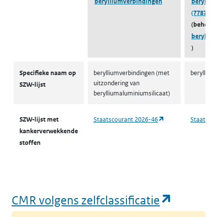
berylliumverbindingen
berylliu
(7787-55
(behoort
berylli
)
CMR-stoffen SZW
Specifieke naam op
berylliumverbindingen (met
beryllium
uitzondering van
SZW-lijst
berylliumaluminiumsilicaat)
(opent in een nieu
SZW-lijst met
Staatscourant 2026-46
Staatsco
kankerverwekkende
stoffen
(opent i
CMR volgens zelfclassificatie