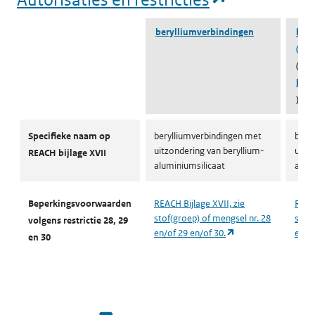
berylliumverbindingen
bery
(778
(beh
bery
)
Autorisaties en restricties
Specifieke naam op
berylliumverbindingen met
bery
uitzondering van beryllium-
uitz
REACH bijlage XVII
aluminiumsilicaat
alum
Beperkingsvoorwaarden
REACH Bijlage XVII, zie
REACH
stof(groep) of mengsel nr. 28
stof(
volgens restrictie 28, 29
(opent in een nieuw
en/of 29 en/of 30.
en/of
en 30