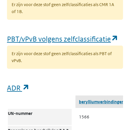
Er zijn voor deze stof geen zelfclassificaties als CMR 1A
of 1B.
(op
PBT/vPvB volgens zelfclassificatie
Er zijn voor deze stof geen zelfclassificaties als PBT of
vPvB.
(opent in een nieuw tabblad)
ADR
ADR
berylliumverbindingen
UN-nummer
1566