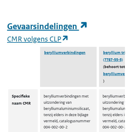
(opent in e
Gevaarsindelingen
(opent in een nieuw
CMR volgens CLP
berylliumverbindingen
beryllium trihy
(7787-55-5)
(behoort tot
berylliumverbi
)
CMR volgens CLP
Specifieke
berylliumverbindingen met
berylliumverbind
uitzondering van
uitzondering van
naam CMR
berylliumaluminiumsilicaat,
berylliumaluminiu
tenzij elders in deze bijlage
tenzij elders in de
vermeld, catalogusnummer
vermeld, catalo
004-002-00-2
004-002-00-2