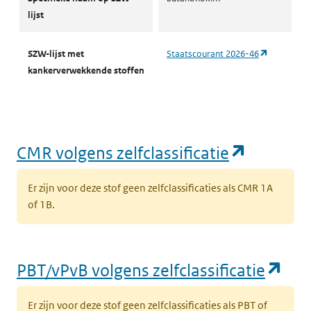
lijst
(opent in 
SZW-lijst met
Staatscourant 2026-46
kankerverwekkende stoffen
(opent i
CMR volgens zelfclassificatie
Er zijn voor deze stof geen zelfclassificaties als CMR 1A
of 1B.
(op
PBT/vPvB volgens zelfclassificatie
Er zijn voor deze stof geen zelfclassificaties als PBT of