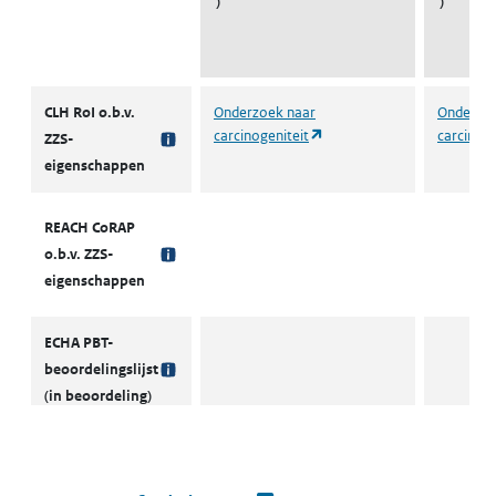
)
)
Signaleringslijst stoffen in Europees onderzoek
CLH RoI o.b.v.
Onderzoek naar
Onderzoe
(opent in een nieuw tabbla
carcinogeniteit
carcinoge
ZZS-
eigenschappen
REACH CoRAP
o.b.v. ZZS-
eigenschappen
ECHA PBT-
beoordelingslijst
(in beoordeling)
Type signalering
serieuze signalering
serieuze 