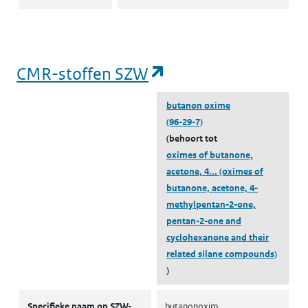
(opent in een nieu
CMR-stoffen SZW
butanon oxime
(96-29-7)
(behoort tot
oximes of butanone,
acetone, 4...
(oximes of
butanone, acetone, 4-
methylpentan-2-one,
pentan-2-one and
cyclohexanone and their
related silane compounds)
)
CMR-stoffen SZW
Specifieke naam op SZW-
butanonoxim