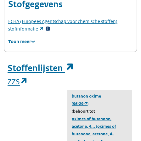
Stofgegevens
ECHA
(Europees Agentschap voor chemische stoffen)
(opent in een nieuw tabblad)
stofinformatie
Toon meer
(opent in een ni
Stoffenlijsten
(opent in een nieuw tabblad)
ZZS
butanon oxime
(96-29-7)
(behoort tot
oximes of butanone,
acetone, 4...
(oximes of
butanone, acetone, 4-