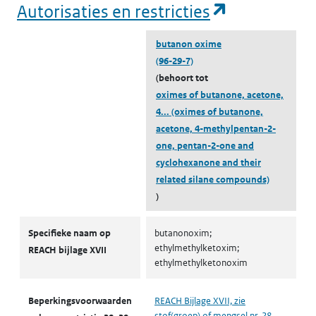
(opent in e
Autorisaties en restricties
butanon oxime
(96-29-7)
(behoort tot
oximes of butanone, acetone,
4...
(oximes of butanone,
acetone, 4-methylpentan-2-
one, pentan-2-one and
cyclohexanone and their
related silane compounds)
)
Autorisaties en restricties
Specifieke naam op
butanonoxim;
ethylmethylketoxim;
REACH bijlage XVII
ethylmethylketonoxim
Beperkingsvoorwaarden
REACH Bijlage XVII, zie
stof(groep) of mengsel nr. 28