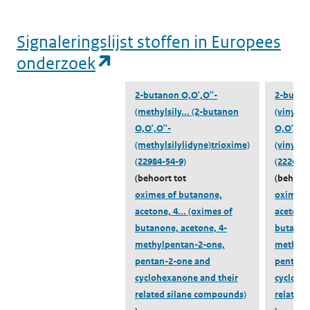
Signaleringslijst stoffen in Europees
(opent in een nieuw tabbl
onderzoek
2-butanon O,O',O''-
2-butano
(methylsily...
(2-butanon
(vinylsil
O,O',O''-
O,O',O''
(methylsilylidyne)trioxime)
(vinylsi
(22984-54-9)
(2224-33
(behoort tot
(behoort
oximes of butanone,
oximes 
acetone, 4...
(oximes of
acetone,
butanone, acetone, 4-
butanone
methylpentan-2-one,
methylp
pentan-2-one and
pentan-
cyclohexanone and their
cyclohe
related silane compounds)
related