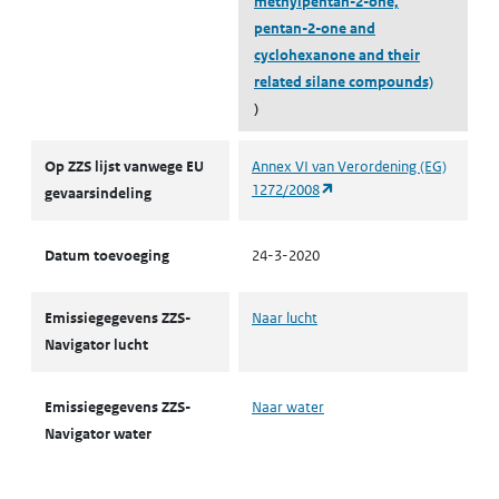
methylpentan-2-one,
pentan-2-one and
cyclohexanone and their
related silane compounds)
)
ZZS
Op ZZS lijst vanwege EU
Annex VI van Verordening (EG)
(opent in een nieuw tabbl
1272/2008
gevaarsindeling
Datum toevoeging
24-3-2020
Emissiegegevens ZZS-
Naar lucht
Navigator lucht
Emissiegegevens ZZS-
Naar water
Navigator water