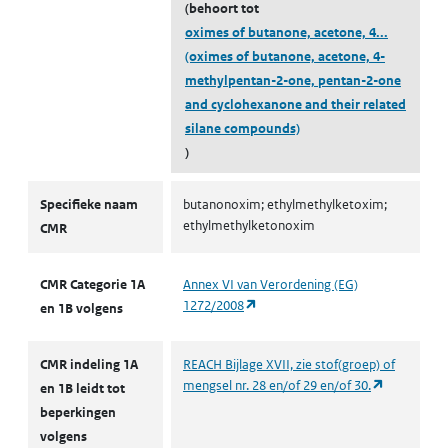
(behoort tot
oximes of butanone, acetone, 4...
(oximes of butanone, acetone, 4-
methylpentan-2-one, pentan-2-one
and cyclohexanone and their related
silane compounds)
)
CMR volgens CLP
Specifieke naam
butanonoxim; ethylmethylketoxim;
ethylmethylketonoxim
CMR
CMR Categorie 1A
Annex VI van Verordening (EG)
(opent in een nieuw tabblad)
1272/2008
en 1B volgens
CMR indeling 1A
REACH Bijlage XVII, zie stof(groep) of
(opent in e
mengsel nr. 28 en/of 29 en/of 30.
en 1B leidt tot
beperkingen
volgens