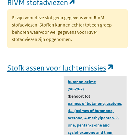
(opent in een nie
RIVM stofadviezen
Datum toevoeging
06-07-2026
06-07-2
Er zijn voor deze stof geen gegevens voor RIVM
stofadviezen. Stoffen kunnen echter tot een groep
behoren waarvoor wel gegevens voor RIVM
stofadviezen zijn opgenomen.
(opent
Stofklassen voor luchtemissies
butanon oxime
(96-29-7)
(behoort tot
oximes of butanone, acetone,
4...
(oximes of butanone,
acetone, 4-methylpentan-2-
one, pentan-2-one and
cyclohexanone and their