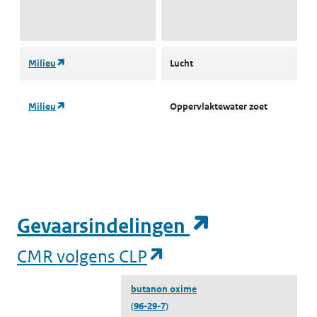
(opent in een nieuw tabblad)
Milieu
Lucht
L
(opent in een nieuw tabblad)
Milieu
Oppervlaktewater zoet
L
I
(
(opent in e
Gevaarsindelingen
(opent in een nieuw
CMR volgens CLP
butanon oxime
(96-29-7)