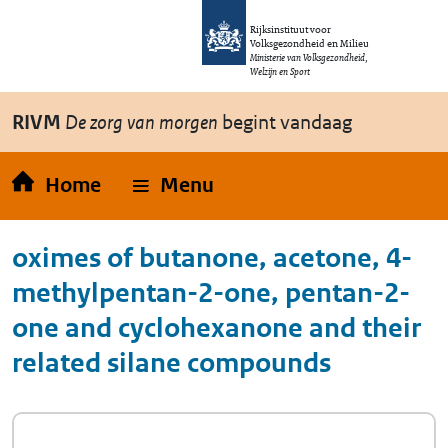
Overslaan en naar de inhoud gaan
Direct naar de hoofdnavigatie
Rijksinstituut voor
Volksgezondheid en Milieu
Ministerie van Volksgezondheid,
Welzijn en Sport
RIVM
De zorg van morgen
begint vandaag
Home
Menu
oximes of butanone, acetone, 4-
methylpentan-2-one, pentan-2-
one and cyclohexanone and their
related silane compounds