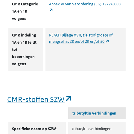
CMR Categorie
Annex VI van Verordening (EG) 1272/2008
(opent in een nieuw tabblad)
1A en 1B
volgens
CMR indeling
REACH Bijlage XVII, zie stof(groep) of
(opent in een 
mengsel nr. 28 en/of 29 en/of 30.
1A en 1B leidt
tot
beperkingen
volgens
(opent in een nieu
CMR-stoffen SZW
tributyltin verbindingen
CMR-stoffen SZW
Specifieke naam op SZW-
tributyltin verbindingen