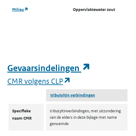
(opent in een nieuw tabblad)
Milieu
Oppervlaktewater zout
A
o
w
(
(opent in e
Gevaarsindelingen
(opent in een nieuw
CMR volgens CLP
tributyltin verbindingen
CMR volgens CLP
Specifieke
tributyltinverbindingen, met uitzondering
van de elders in deze bijlage met name
naam CMR
genoemde