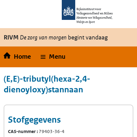
Overslaan en naar de inhoud gaan
Direct naar de hoofdnavigatie
Rijksinstituut voor
Volksgezondheid en Milieu
Ministerie van Volksgezondheid,
Welzijn en Sport
RIVM
De zorg van morgen
begint vandaag
Home
Menu
(E,E)-tributyl(hexa-2,4-
dienoyloxy)stannaan
Stofgegevens
CAS-nummer
79403-36-4