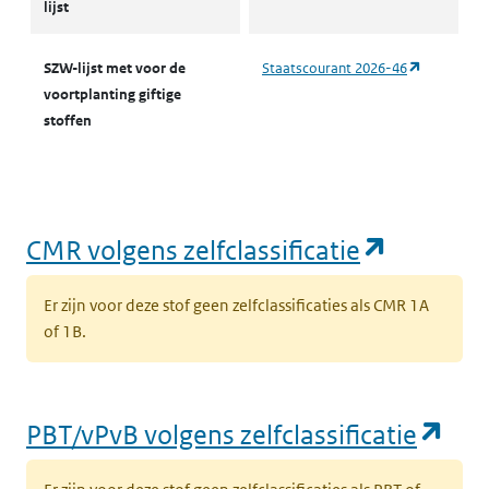
lijst
(opent in 
SZW-lijst met voor de
Staatscourant 2026-46
voortplanting giftige
stoffen
(opent i
CMR volgens zelfclassificatie
Er zijn voor deze stof geen zelfclassificaties als CMR 1A
of 1B.
(op
PBT/vPvB volgens zelfclassificatie