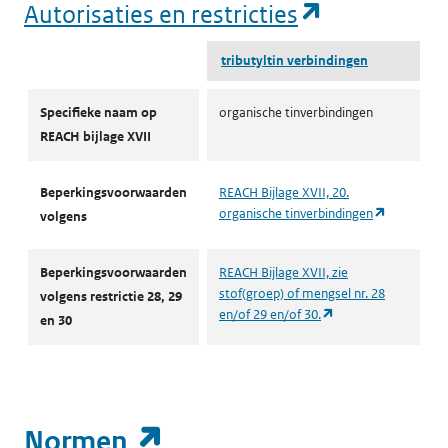
(opent in e
Autorisaties en restricties
tributyltin verbindingen
Autorisaties en restricties
Specifieke naam op
organische tinverbindingen
REACH bijlage XVII
Beperkingsvoorwaarden
REACH Bijlage XVII, 20.
(opent in 
organische tinverbindingen
volgens
Beperkingsvoorwaarden
REACH Bijlage XVII, zie
stof(groep) of mengsel nr. 28
volgens restrictie 28, 29
(opent in een nieuw
en/of 29 en/of 30.
en 30
(opent in een nieuw t
Normen