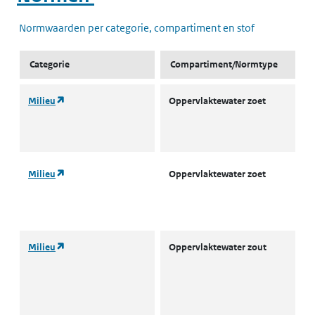
Normwaarden per categorie, compartiment en stof
Categorie
Compartiment/Normtype
(opent in een nieuw tabblad)
Milieu
Oppervlaktewater zoet
L
w
(
(opent in een nieuw tabblad)
Milieu
Oppervlaktewater zoet
L
w
(
(opent in een nieuw tabblad)
Milieu
Oppervlaktewater zout
A
o
w
(