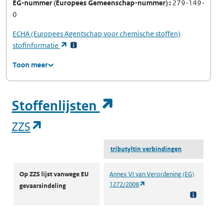
EG-nummer
(Europees Gemeenschap-nummer)
279-149-
0
ECHA
(Europees Agentschap voor chemische stoffen)
(opent in een nieuw tabblad)
stofinformatie
Toon meer
(opent in een ni
Stoffenlijsten
(opent in een nieuw tabblad)
ZZS
tributyltin verbindingen
ZZS
Op ZZS lijst vanwege EU
Annex VI van Verordening (EG)
(opent in een nieuw tabbl
1272/2008
gevaarsindeling