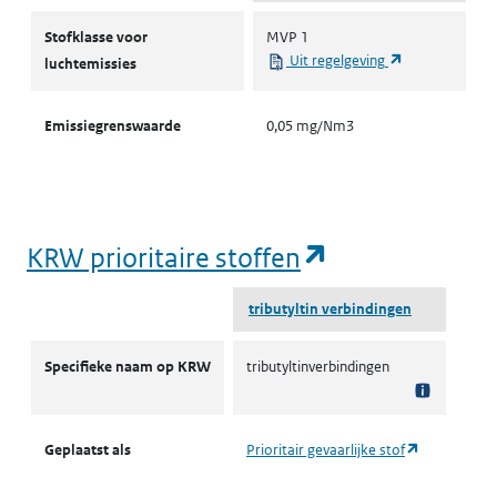
Stofklassen voor luchtemissies
Stofklasse voor
MVP 1
(opent in een 
Uit regelgeving
luchtemissies
Emissiegrenswaarde
0,05 mg/Nm3
(opent in een
KRW prioritaire stoffen
tributyltin verbindingen
KRW prioritaire stoffen
Specifieke naam op KRW
tributyltinverbindingen
(opent in ee
Geplaatst als
Prioritair gevaarlijke stof