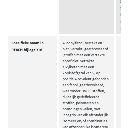
geët
vert
line
nony
)
Autorisaties en restricties
Specifieke naam in
4-nonylfenol, vertakt en
niet-vertakt, geëthoxyleerd
REACH bijlage XIV
[stoffen met een vertakte
en/of niet-vertakte
alkylketen met een
koolstofgetal van 9, op
positie 4 covalent gebonden
aan fenol, geëthoxyleerd,
waaronder UVCB-stoffen,
duidelijk gedefinieerde
stoffen, polymeren en
homologen vallen, met
inbegrip van elk afzonderljik
isomeer en/of combinaties
van afzonderlijke isomeren]