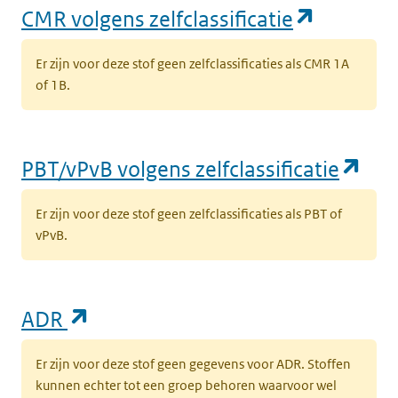
(opent i
CMR volgens zelfclassificatie
Er zijn voor deze stof geen zelfclassificaties als CMR 1A
of 1B.
(op
PBT/vPvB volgens zelfclassificatie
Er zijn voor deze stof geen zelfclassificaties als PBT of
vPvB.
(opent in een nieuw tabblad)
ADR
Er zijn voor deze stof geen gegevens voor ADR. Stoffen
kunnen echter tot een groep behoren waarvoor wel