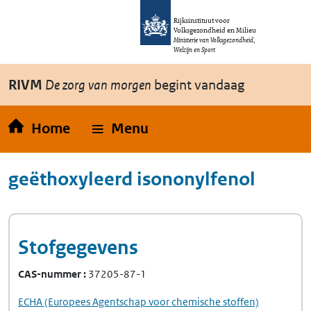
Overslaan en naar de inhoud gaan
Direct naar de hoofdnavigatie
Rijksinstituut voor
Volksgezondheid en Milieu
Ministerie van Volksgezondheid,
Welzijn en Sport
RIVM
De zorg van morgen
begint vandaag
Home
Menu
geëthoxyleerd isononylfenol
Stofgegevens
CAS-nummer
37205-87-1
ECHA
(Europees Agentschap voor chemische stoffen)