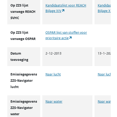
ZZS
Op ZZS lijst
Kandidaatslijst voor REACH
Kandidaatsli
(opent in een nieuw tabblad)
Bijlage XIV
Bijlage XIV
vanwege REACH
SVHC
Op ZZS lijst
OSPAR lijst van stoffen voor
(opent in een nieuw tabblad)
prioritaire actie
vanwege OSPAR
Datum
2-12-2013
13-1-2022
toevoeging
Emissiegegevens
Naar lucht
Naar lucht
ZZS-Navigator
lucht
Emissiegegevens
Naar water
Naar water
ZZS-Navigator
water