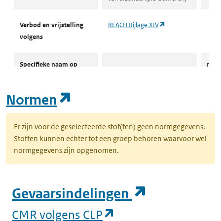
(opent in een nieuw
Verbod en vrijstelling
REACH Bijlage XIV
volgens
Specifieke naam op
nony
REACH bijlage XVII
(opent in een nieuw tab
Normen
Beperkingsvoorwaarden
REACH
Nony
volgens
(o
Er zijn voor de geselecteerde stof(fen) geen normgegevens.
Stoffen kunnen echter tot een groep behoren waarvoor wel
normgegevens zijn opgenomen.
(opent in e
Gevaarsindelingen
(opent in een nieuw
CMR volgens CLP