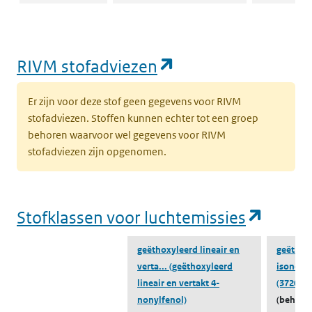
ZZS in afval
Naar ZZS in afval Zoeker
Naar ZZS in 
Zoeker
(opent in een nie
RIVM stofadviezen
Er zijn voor deze stof geen gegevens voor RIVM
stofadviezen. Stoffen kunnen echter tot een groep
behoren waarvoor wel gegevens voor RIVM
stofadviezen zijn opgenomen.
(opent
Stofklassen voor luchtemissies
geëthoxyleerd lineair en
geëthox
verta...
(geëthoxyleerd
isonony
lineair en vertakt 4-
(37205-8
nonylfenol)
(behoort