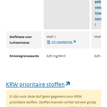
geëthoxy
verta...
lineair e
nonylfe
)
Stofklassen voor luchtemissies
Stofklasse voor
MVP 1
MVP 1
(opent in een nieuw ta
Uit regelgeving
luchtemissies
Emissiegrenswaarde
0,05 mg/Nm3
0,05 mg
(opent in een
KRW prioritaire stoffen
Er zijn voor deze stof geen gegevens voor KRW
prioritaire stoffen. Stoffen kunnen echter tot een groep