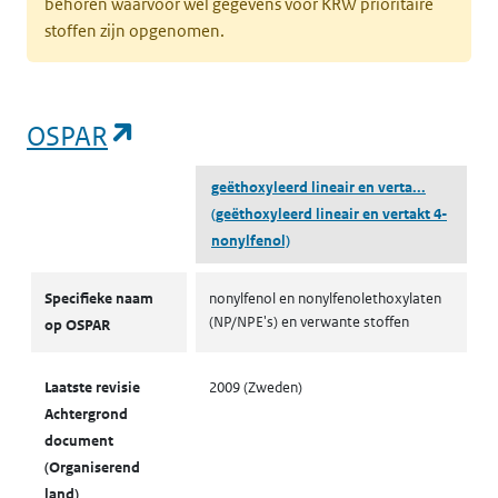
behoren waarvoor wel gegevens voor KRW prioritaire
stoffen zijn opgenomen.
(opent in een nieuw tabblad)
OSPAR
geëthoxyleerd lineair en verta...
(geëthoxyleerd lineair en vertakt 4-
nonylfenol)
OSPAR
Specifieke naam
nonylfenol en nonylfenolethoxylaten
(NP/NPE's) en verwante stoffen
op OSPAR
Laatste revisie
2009 (Zweden)
Achtergrond
document
(Organiserend
land)