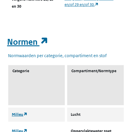
(opent in een nieuw
en/of 29 en/of 30.
en 30
(opent in een nieuw t
Normen
Normwaarden per categorie, compartiment en stof
Categorie
Compartiment/Normtype
(opent in een nieuw tabblad)
Milieu
Lucht
L
(opent in een nieuw tabblad)
Milieu
Oppervlaktewater zoet
L