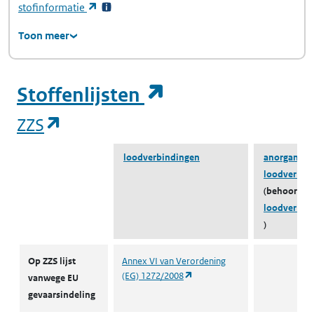
(opent in een nieuw tabblad)
stofinformatie
Toon meer
(opent in een ni
Stoffenlijsten
(opent in een nieuw tabblad)
ZZS
loodverbindingen
anorganisc
loodverbin
(behoort to
loodverbin
)
ZZS
Op ZZS lijst
Annex VI van Verordening
(opent in een nieuw tabblad)
(EG) 1272/2008
vanwege EU
gevaarsindeling