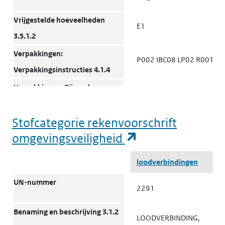
Vrijgestelde hoeveelheden
E1
3.5.1.2
Verpakkingen:
P002 IBC08 LP02 R001
Verpakkingsinstructies 4.1.4
Verpakkingen: Bijzondere
B3
bepalingen 4.1.4
Stofcategorie rekenvoorschrift
Verpakkingen: Gezamenlijke
MP10
(opent in een n
omgevingsveiligheid
verpakking 4.1.10
Transporttanks en
Stofcategorie rekenvoorschrift omgevingsveiligheid
T1
loodverbindingen
bulkcontainers: Instructies
UN-nummer
4.2.5.2, 7.3.2
2291
Transporttanks en
TP33
Benaming en beschrijving 3.1.2
LOODVERBINDING,
bulkcontainers: Bijzondere