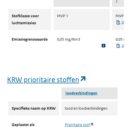
)
Stofklassen voor luchtemissies
Stofklasse voor
MVP 1
MVP 1
Uit r
luchtemissies
Emissiegrenswaarde
0,05 mg/Nm3
0,05 mg
Uit r
(opent in een
KRW prioritaire stoffen
loodverbindingen
KRW prioritaire stoffen
Specifieke naam op KRW
lood en loodverbindingen
(opent in een nieuw ta
Geplaatst als
Prioritaire stof