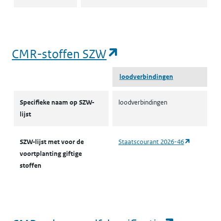
(opent in een nieu
CMR-stoffen SZW
loodverbindingen
CMR-stoffen SZW
Specifieke naam op SZW-
loodverbindingen
lijst
(opent in 
SZW-lijst met voor de
Staatscourant 2026-46
voortplanting giftige
stoffen