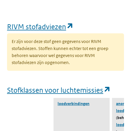
(opent in een nie
RIVM stofadviezen
Er zijn voor deze stof geen gegevens voor RIVM
stofadviezen. Stoffen kunnen echter tot een groep
behoren waarvoor wel gegevens voor RIVM
stofadviezen zijn opgenomen.
(opent
Stofklassen voor luchtemissies
loodverbindingen
anorgan
loodver
(behoort
loodver