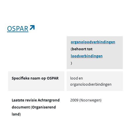
(opent in een nieuw tabblad)
OSPAR
organoloodverbindingen
(behoort tot
loodverbindingen
)
OSPAR
Specifieke naam op OSPAR
lood en
organoloodverbindingen
Laatste revisie Achtergrond
2009 (Noorwegen)
document (Organiserend
land)