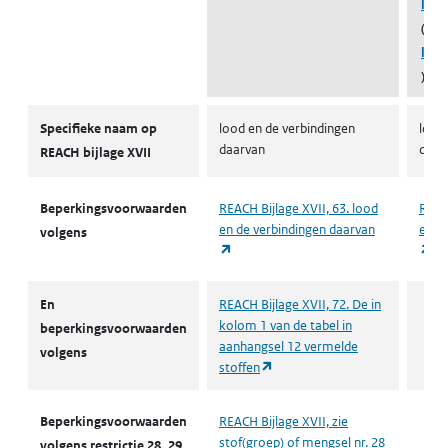
loo
(beh
loo
)
Autorisaties en restricties
Specifieke naam op
lood en de verbindingen
lood
daarvan
daar
REACH bijlage XVII
Beperkingsvoorwaarden
REACH Bijlage XVII, 63. lood
REACH
en de verbindingen daarvan
en d
volgens
(opent in een nieuw tabblad)
(o
En
REACH Bijlage XVII, 72. De in
kolom 1 van de tabel in
beperkingsvoorwaarden
aanhangsel 12 vermelde
volgens
(opent in een nieuw tabblad)
stoffen
Beperkingsvoorwaarden
REACH Bijlage XVII, zie
stof(groep) of mengsel nr. 28
volgens restrictie 28, 29