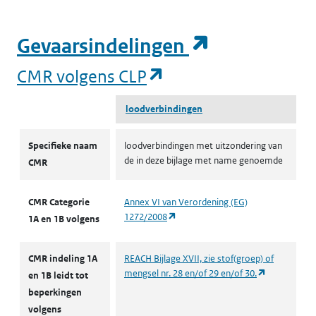
(opent in een nieuw tabblad)
Mens
Grenswaarde werknemer
T
(opent in e
Gevaarsindelingen
(opent in een nieuw
CMR volgens CLP
loodverbindingen
CMR volgens CLP
Specifieke naam
loodverbindingen met uitzondering van
de in deze bijlage met name genoemde
CMR
CMR Categorie
Annex VI van Verordening (EG)
(opent in een nieuw tabblad)
1272/2008
1A en 1B volgens
CMR indeling 1A
REACH Bijlage XVII, zie stof(groep) of
(opent in ee
mengsel nr. 28 en/of 29 en/of 30.
en 1B leidt tot
beperkingen
volgens