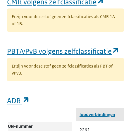
(opent i
CMR volgens zelfclassificatie
Er zijn voor deze stof geen zelfclassificaties als CMR 1A
of 1B.
(op
PBT/vPvB volgens zelfclassificatie
Er zijn voor deze stof geen zelfclassificaties als PBT of
vPvB.
(opent in een nieuw tabblad)
ADR
ADR
loodverbindingen
UN-nummer
2291