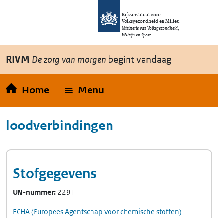
Overslaan en naar de inhoud gaan
Direct naar de hoofdnavigatie
Rijksinstituut voor
Volksgezondheid en Milieu
Ministerie van Volksgezondheid,
Welzijn en Sport
RIVM
De zorg van morgen
begint vandaag
Home
Menu
loodverbindingen
Stofgegevens
UN-nummer
2291
ECHA
(Europees Agentschap voor chemische stoffen)