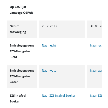
Op ZZS lijst
vanwege OSPAR
Datum
2-12-2013
31-05-2016
toevoeging
Emissiegegevens
Naar lucht
Naar lucht
ZZS-Navigator
lucht
Emissiegegevens
Naar water
Naar water
ZZS-Navigator
water
ZZS in afval
Naar ZZS in afval Zoeker
Naar ZZS in 
Zoeker