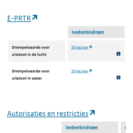
(opent in een nieuw tabblad)
E-PRTR
loodverbindingen
E-PRTR
(opent in een nieuw tab
Drempelwaarde voor
50 kg/jaar
uitstoot in de lucht
(opent in een nieuw tab
Drempelwaarde voor
20 kg/jaar
uitstoot in water
(opent in e
Autorisaties en restricties
loodverbindingen
anor