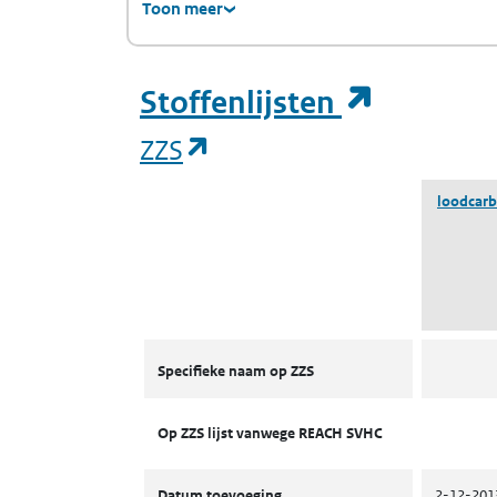
Toon meer
(opent i
Stoffenlijsten
(opent in een nieuw tab
ZZS
loodcar
ZZS
Specifieke naam op ZZS
Op ZZS lijst vanwege REACH SVHC
Datum toevoeging
2-12-201