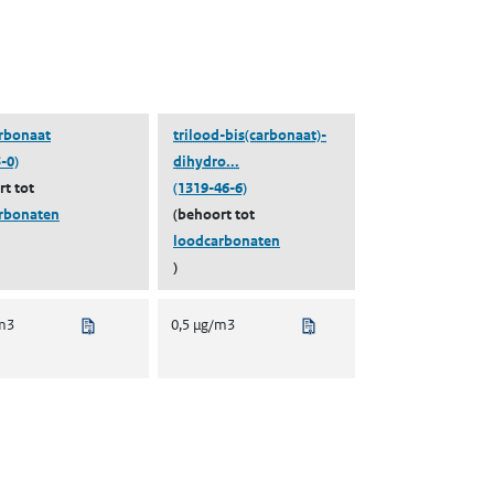
rbonaat
trilood-bis(carbonaat)-
(trilood-bis(carbonaat)-dihydroxide)
-0)
dihydro...
rt tot
(1319-46-6)
rbonaten
(behoort tot
loodcarbonaten
)
Uit regelgeving
Uit regelgeving
/m3
0,5 µg/m3