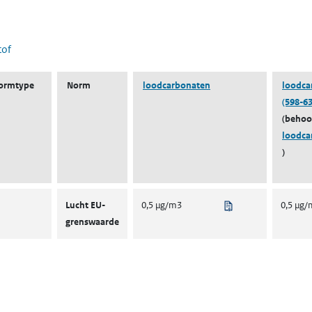
 nieuw tabblad)
tof
ormtype
Norm
loodcarbonaten
loodca
(598-63
(behoo
loodca
)
Uit regelgeving
Lucht EU-
0,5 µg/m3
0,5 µg
grenswaarde
ent in een nieuw tabblad)