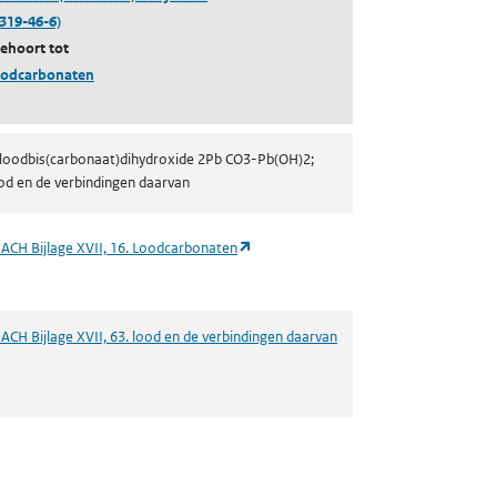
1319-46-6)
behoort tot
oodcarbonaten
iloodbis(carbonaat)dihydroxide 2Pb CO3-Pb(OH)2;
od en de verbindingen daarvan
ieuw tabblad)
(opent in een nieuw tabblad)
ACH Bijlage XVII, 16. Loodcarbonaten
ACH Bijlage XVII, 63. lood en de verbindingen daarvan
(opent in een nieuw tabblad)