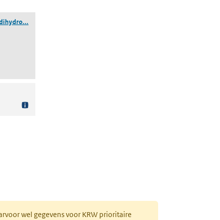
(trilood-bis(carbonaat)-dihydroxide)
dihydro...
aarvoor wel gegevens voor KRW prioritaire