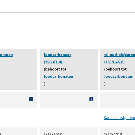
n een nieuw tabblad)
blad)
bonaten
loodcarbonaat
trilood-bis(carb
(598-63-0)
(1319-46-6)
(behoort tot
(behoort tot
loodcarbonaten
loodcarbonaten
)
)
Kandidaatslijst v
3
2-12-2013
2-12-2013