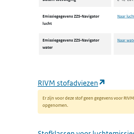
Emissiegegevens ZZS-Navigator
Naar luch
lucht
Emissiegegevens ZZS-Navigator
Naar wat
water
(opent i
RIVM stofadviezen
Er zijn voor deze stof geen gegevens voor RIV
opgenomen.
Stofklassen voor luchtemissie