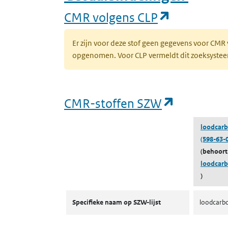
(opent in 
CMR volgens CLP
Er zijn voor deze stof geen gegevens voor CMR
opgenomen. Voor CLP vermeldt dit zoeksysteem 
(opent in
CMR-stoffen SZW
loodcar
(598-63-0
(behoort
loodcar
)
CMR-stoffen SZW
Specifieke naam op SZW-lijst
loodcarb