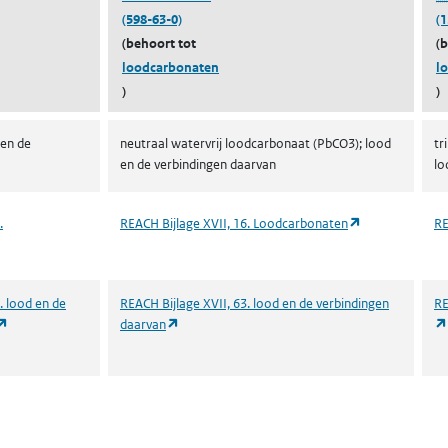
(598-63-0)
(
(behoort tot
(
loodcarbonaten
l
)
)
 en de
neutraal watervrij loodcarbonaat (PbCO3); lood
tr
en de verbindingen daarvan
lo
(opent in een n
.
REACH Bijlage XVII, 16. Loodcarbonaten
RE
ent in een nieuw tabblad)
. lood en de
REACH Bijlage XVII, 63. lood en de verbindingen
RE
(opent in een nieuw tabblad)
(opent in een nieuw tabblad)
daarvan