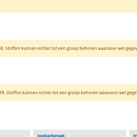
tabblad)
PAR. Stoffen kunnen echter tot een groep behoren waarvoor wel geg
 tabblad)
PRTR. Stoffen kunnen echter tot een groep behoren waarvoor wel ge
pent in een nieuw tabblad)
loodcarbonaat
t