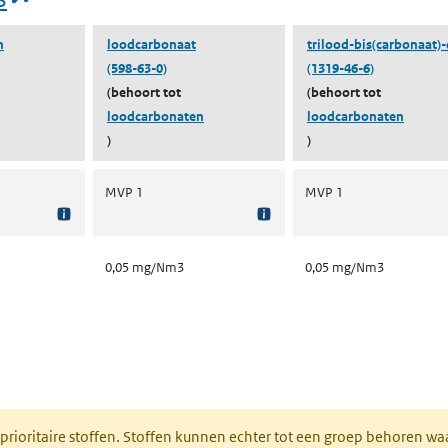
n
loodcarbonaat
trilood-bis(carbonaat)-
(598-63-0)
(1319-46-6)
(behoort tot
(behoort tot
loodcarbonaten
loodcarbonaten
)
)
MVP 1
MVP 1
0,05 mg/Nm3
0,05 mg/Nm3
nt in een nieuw tabblad)
 prioritaire stoffen. Stoffen kunnen echter tot een groep behoren w