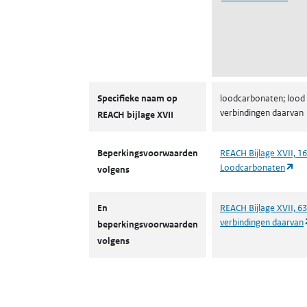
Autorisaties en restricties
Specifieke naam op
loodcarbonaten; lood
verbindingen daarvan
REACH bijlage XVII
Beperkingsvoorwaarden
REACH Bijlage XVII, 16
(op
Loodcarbonaten
volgens
En
REACH Bijlage XVII, 63
verbindingen daarvan
beperkingsvoorwaarden
volgens