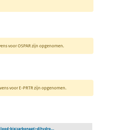
evens voor OSPAR zijn opgenomen.
gevens voor E-PRTR zijn opgenomen.
(trilood-bis(carbonaat)-dihydroxide)
rilood-bis(carbonaat)-dihydro...