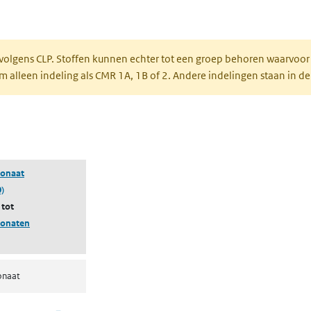
een nieuw tabblad)
 volgens CLP. Stoffen kunnen echter tot een groep behoren waarvoor
alleen indeling als CMR 1A, 1B of 2. Andere indelingen staan in de
 een nieuw tabblad)
bonaat
)
 tot
bonaten
onaat