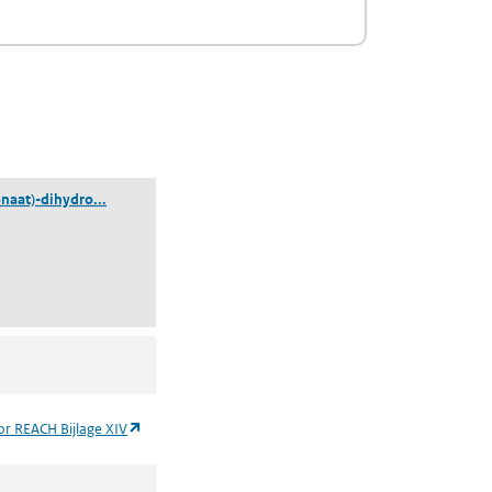
(trilood-bis(carbonaat)-dihydroxide)
onaat)-dihydro...
(opent in een nieuw tabblad)
oor REACH Bijlage XIV