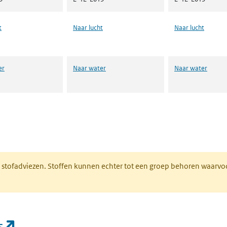
t
Naar lucht
Naar lucht
er
Naar water
Naar water
n een nieuw tabblad)
M stofadviezen. Stoffen kunnen echter tot een groep behoren waarvo
(opent in een nieuw tabblad)
s