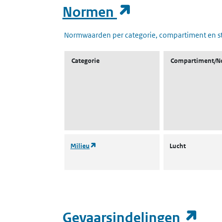
(opent in een
Normen
Normwaarden per categorie, compartiment en s
Categorie
Compartiment/N
(opent in een nieuw tabblad)
Milieu
Lucht
(op
Gevaarsindelingen