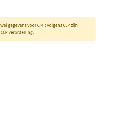
 wel gegevens voor CMR volgens CLP zijn
 CLP verordening.