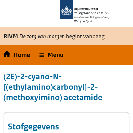
Overslaan en naar de inhoud gaan
Direct naar de hoofdnavigatie
Rijksinstituut voor
Volksgezondheid en Milieu
Ministerie van Volksgezondheid,
Welzijn en Sport
RIVM
De zorg van morgen
begint vandaag
Home
Menu
(2E)-2-cyano-N-
[(ethylamino)carbonyl]-2-
(methoxyimino) acetamide
Stofgegevens