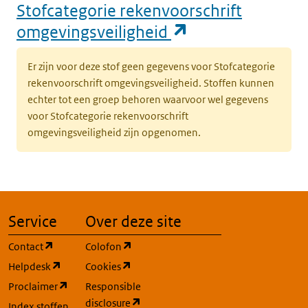
Stofcategorie rekenvoorschrift
(opent in een n
omgevingsveiligheid
Er zijn voor deze stof geen gegevens voor Stofcategorie
rekenvoorschrift omgevingsveiligheid. Stoffen kunnen
echter tot een groep behoren waarvoor wel gegevens
voor Stofcategorie rekenvoorschrift
omgevingsveiligheid zijn opgenomen.
Service
Over deze site
(opent in een nieuw tabblad)
(opent in een nieuw tabblad)
Contact
Colofon
(opent in een nieuw tabblad)
(opent in een nieuw tabblad)
Helpdesk
Cookies
(opent in een nieuw tabblad)
Proclaimer
Responsible
(opent in een nieuw tabblad)
disclosure
Index stoffen