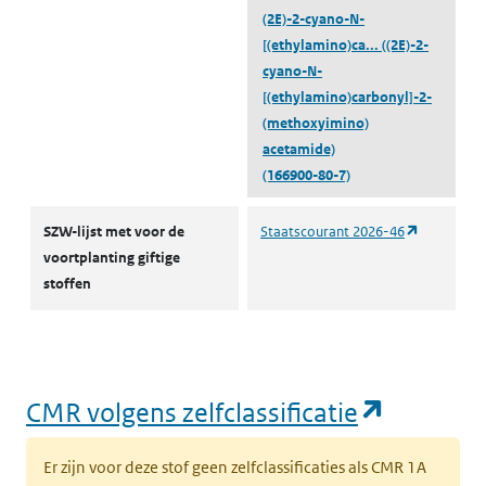
(2E)-2-cyano-N-
[(ethylamino)ca...
((2E)-2-
cyano-N-
[(ethylamino)carbonyl]-2-
(methoxyimino)
acetamide)
(166900-80-7)
CMR-stoffen SZW
(opent in 
SZW-lijst met voor de
Staatscourant 2026-46
voortplanting giftige
stoffen
(opent i
CMR volgens zelfclassificatie
Er zijn voor deze stof geen zelfclassificaties als CMR 1A