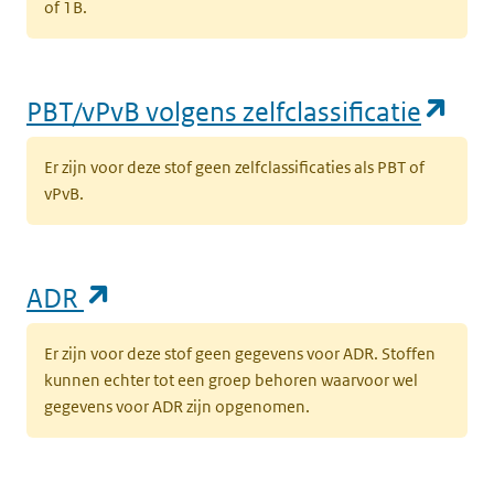
of 1B.
(op
PBT/vPvB volgens zelfclassificatie
Er zijn voor deze stof geen zelfclassificaties als PBT of
vPvB.
(opent in een nieuw tabblad)
ADR
Er zijn voor deze stof geen gegevens voor ADR. Stoffen
kunnen echter tot een groep behoren waarvoor wel
gegevens voor ADR zijn opgenomen.