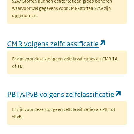
SZW. Stoffen kunnen echter tot een groep behoren
waarvoor wel gegevens voor CMR-stoffen SZW zijn
opgenomen.
(opent i
CMR volgens zelfclassificatie
Er zijn voor deze stof geen zelfclassificaties als CMR 1A
of 1B.
(op
PBT/vPvB volgens zelfclassificatie
Er zijn voor deze stof geen zelfclassificaties als PBT of
vPvB.