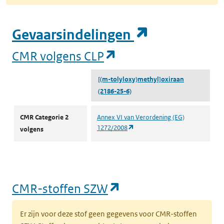
(opent in e
Gevaarsindelingen
(opent in een nieuw
CMR volgens CLP
[(m-tolyloxy)methyl]oxiraan
(2186-25-6)
CMR volgens CLP
CMR Categorie 2
Annex VI van Verordening (EG)
(opent in een nieuw tabblad)
1272/2008
volgens
(opent in een nieu
CMR-stoffen SZW
Er zijn voor deze stof geen gegevens voor CMR-stoffen