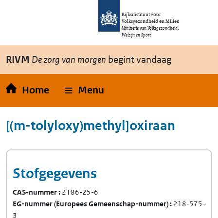
Overslaan en naar de inhoud gaan
Direct naar de hoofdnavigatie
Rijksinstituut voor
Volksgezondheid en Milieu
Ministerie van Volksgezondheid,
Welzijn en Sport
RIVM
De zorg van morgen
begint vandaag
Home
Menu
[(m-tolyloxy)methyl]oxiraan
Stofgegevens
CAS-nummer
2186-25-6
EG-nummer
(Europees Gemeenschap-nummer)
218-575-
3