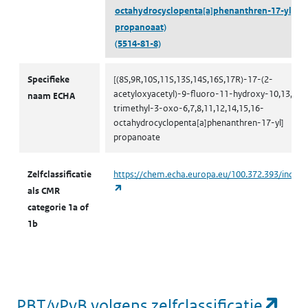
octahydrocyclopenta[a]phenanthren-17-yl]
propanoaat)
(5514-81-8)
CMR volgens zelfclassificatie
Specifieke
[(8S,9R,10S,11S,13S,14S,16S,17R)-17-(2-
acetyloxyacetyl)-9-fluoro-11-hydroxy-10,13,16-
naam ECHA
trimethyl-3-oxo-6,7,8,11,12,14,15,16-
octahydrocyclopenta[a]phenanthren-17-yl]
propanoate
Zelfclassificatie
https://chem.echa.europa.eu/100.372.393/indust
(opent in een nieuw tabblad)
als CMR
categorie 1a of
1b
(op
PBT/vPvB volgens zelfclassificatie