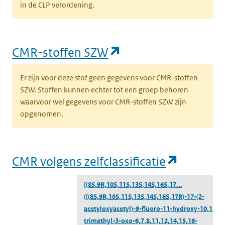
in de CLP verordening.
(opent in een nieu
CMR-stoffen SZW
Er zijn voor deze stof geen gegevens voor CMR-stoffen
SZW. Stoffen kunnen echter tot een groep behoren
waarvoor wel gegevens voor CMR-stoffen SZW zijn
opgenomen.
(opent i
CMR volgens zelfclassificatie
[(8S,9R,10S,11S,13S,14S,16S,17...
([(8S,9R,10S,11S,13S,14S,16S,17R)-17-(2-
acetyloxyacetyl)-9-fluoro-11-hydroxy-10,13,16
trimethyl-3-oxo-6,7,8,11,12,14,15,16-