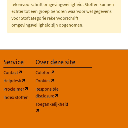
rekenvoorschrift omgevingsveiligheid. Stoffen kunnen
echter tot een groep behoren waarvoor wel gegevens
voor Stofcategorie rekenvoorschrift
omgevingsveiligheid zijn opgenomen.
Service
Over deze site
(opent in een nieuw tabblad)
(opent in een nieuw tabblad)
Contact
Colofon
(opent in een nieuw tabblad)
(opent in een nieuw tabblad)
Helpdesk
Cookies
(opent in een nieuw tabblad)
Proclaimer
Responsible
(opent in een nieuw tabblad)
disclosure
Index stoffen
Toegankelijkheid
(opent in een nieuw tabblad)