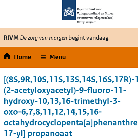
Overslaan en naar de inhoud gaan
Direct naar de hoofdnavigatie
Rijksinstituut voor
Volksgezondheid en Milieu
Ministerie van Volksgezondheid,
Welzijn en Sport
RIVM
De zorg van morgen
begint vandaag
Home
Menu
[(8S,9R,10S,11S,13S,14S,16S,17R)-
(2-acetyloxyacetyl)-9-fluoro-11-
hydroxy-10,13,16-trimethyl-3-
oxo-6,7,8,11,12,14,15,16-
octahydrocyclopenta[a]phenanthre
17-yl] propanoaat