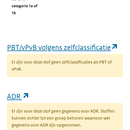
categorie 1a of
1b
(op
PBT/vPvB volgens zelfclassificatie
Er zijn voor deze stof geen zelfclassificaties als PBT of
vPvB.
(opent in een nieuw tabblad)
ADR
Er zijn voor deze stof geen gegevens voor ADR. Stoffen
kunnen echter tot een groep behoren waarvoor wel
gegevens voor ADR zijn opgenomen.