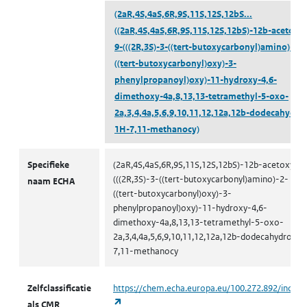
(2aR,4S,4aS,6R,9S,11S,12S,12bS...
((2aR,4S,4aS,6R,9S,11S,12S,12bS)-12b-acetoxy-
9-(((2R,3S)-3-((tert-butoxycarbonyl)amino)-2-
((tert-butoxycarbonyl)oxy)-3-
phenylpropanoyl)oxy)-11-hydroxy-4,6-
dimethoxy-4a,8,13,13-tetramethyl-5-oxo-
2a,3,4,4a,5,6,9,10,11,12,12a,12b-dodecahydro
1H-7,11-methanocy)
CMR volgens zelfclassificatie
Specifieke
(2aR,4S,4aS,6R,9S,11S,12S,12bS)-12b-acetoxy-9-
(((2R,3S)-3-((tert-butoxycarbonyl)amino)-2-
naam ECHA
((tert-butoxycarbonyl)oxy)-3-
phenylpropanoyl)oxy)-11-hydroxy-4,6-
dimethoxy-4a,8,13,13-tetramethyl-5-oxo-
2a,3,4,4a,5,6,9,10,11,12,12a,12b-dodecahydro-1H
7,11-methanocy
Zelfclassificatie
https://chem.echa.europa.eu/100.272.892/indust
(opent in een nieuw tabblad)
als CMR