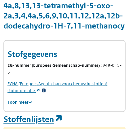
4a,8,13,13-tetramethyl-5-oxo-
2a,3,4,4a,5,6,9,10,11,12,12a,12b-
dodecahydro-1H-7,11-methanocy
Stofgegevens
EG-nummer
(Europees Gemeenschap-nummer)
949-915-
5
ECHA
(Europees Agentschap voor chemische stoffen)
(opent in een nieuw tabblad)
stofinformatie
Toon meer
(opent in een nie
Stoffenlijsten