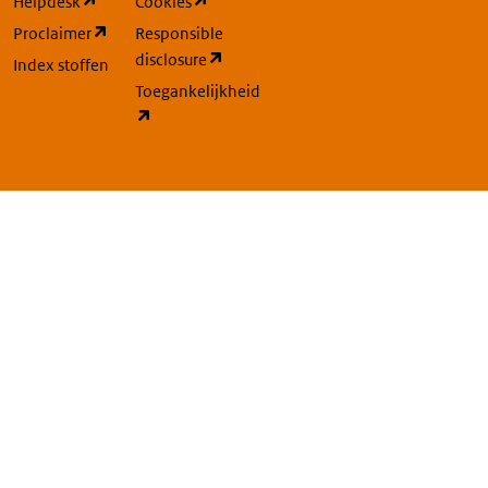
(opent in een nieuw tabblad)
(opent in een nieuw tabblad)
Helpdesk
Cookies
(opent in een nieuw tabblad)
Proclaimer
Responsible
(opent in een nieuw tabblad)
disclosure
Index stoffen
Toegankelijkheid
(opent in een nieuw tabblad)