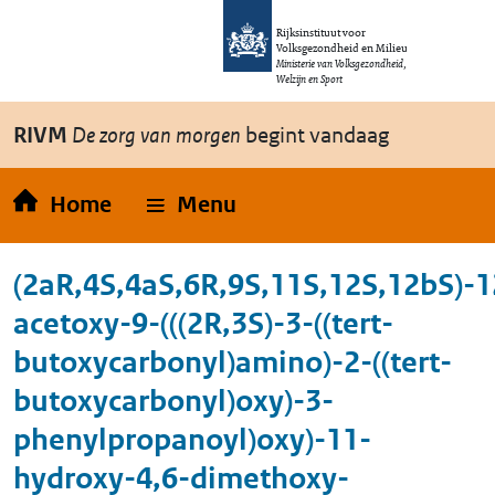
Overslaan en naar de inhoud gaan
Direct naar de hoofdnavigatie
Rijksinstituut voor
Volksgezondheid en Milieu
Ministerie van Volksgezondheid,
Welzijn en Sport
RIVM
De zorg van morgen
begint vandaag
Home
Menu
(2aR,4S,4aS,6R,9S,11S,12S,12bS)-1
acetoxy-9-(((2R,3S)-3-((tert-
butoxycarbonyl)amino)-2-((tert-
butoxycarbonyl)oxy)-3-
phenylpropanoyl)oxy)-11-
hydroxy-4,6-dimethoxy-