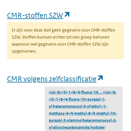
(opent in een nieu
CMR-stoffen SZW
Er zijn voor deze stof geen gegevens voor CMR-stoffen
SZW. Stoffen kunnen echter tot een groep behoren
waarvoor wel gegevens voor CMR-stoffen SZW zijn
opgenomen.
(opent i
CMR volgens zelfclassificatie
(cis)-N-((S)-1-(6-(4-fluoro-1H...
((cis)-N-
((S)-1-(6-(4-fluoro-1H-pyrazol-1-
yl)heteromonocycl-3-yl)ethyl)-1-
methoxy-4-(4-methyl-6-(5-methyl-1H-
pyrazol-3-ylamino)heteromonocycl-2-
yl)alicyclecarboxamide hydrate)