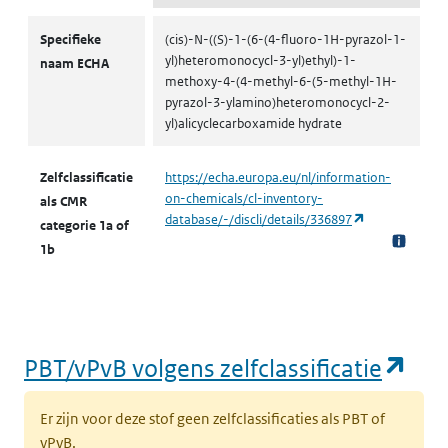
CMR volgens zelfclassificatie
Specifieke
(cis)-N-((S)-1-(6-(4-fluoro-1H-pyrazol-1-
yl)heteromonocycl-3-yl)ethyl)-1-
naam ECHA
methoxy-4-(4-methyl-6-(5-methyl-1H-
pyrazol-3-ylamino)heteromonocycl-2-
yl)alicyclecarboxamide hydrate
Zelfclassificatie
https://echa.europa.eu/nl/information-
on-chemicals/cl-inventory-
als CMR
(opent in een 
database/-/discli/details/336897
categorie 1a of
1b
(op
PBT/vPvB volgens zelfclassificatie
Er zijn voor deze stof geen zelfclassificaties als PBT of
vPvB.