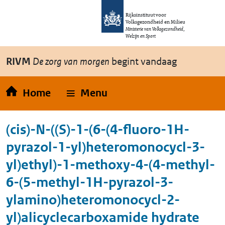
Overslaan en naar de inhoud gaan
Direct naar de hoofdnavigatie
Rijksinstituut voor
Volksgezondheid en Milieu
Ministerie van Volksgezondheid,
Welzijn en Sport
RIVM
De zorg van morgen
begint vandaag
Home
Menu
(cis)-N-((S)-1-(6-(4-fluoro-1H-
pyrazol-1-yl)heteromonocycl-3-
yl)ethyl)-1-methoxy-4-(4-methyl-
6-(5-methyl-1H-pyrazol-3-
ylamino)heteromonocycl-2-
yl)alicyclecarboxamide hydrate