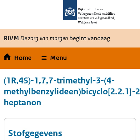
Overslaan en naar de inhoud gaan
Direct naar de hoofdnavigatie
Rijksinstituut voor
Volksgezondheid en Milieu
Ministerie van Volksgezondheid,
Welzijn en Sport
RIVM
De zorg van morgen
begint vandaag
Home
Menu
(1R,4S)-1,7,7-trimethyl-3-(4-
methylbenzylideen)bicyclo[2.2.1]-2
heptanon
Stofgegevens