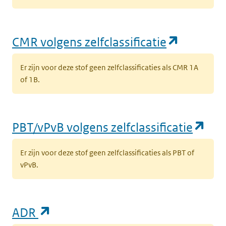
(opent i
CMR volgens zelfclassificatie
Er zijn voor deze stof geen zelfclassificaties als CMR 1A
of 1B.
(op
PBT/vPvB volgens zelfclassificatie
Er zijn voor deze stof geen zelfclassificaties als PBT of
vPvB.
(opent in een nieuw tabblad)
ADR