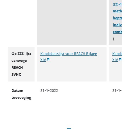
((±)-1,7,
methylfe
heptanon
individu
combinat
)
ZZS
Op ZZS lijst
Kandidaatslijst voor REACH Bijlage
Kandidaats
(opent in een nieuw tabblad)
(ope
XIV
XIV
vanwege
REACH
SVHC
Datum
21-1-2022
21-1-202
toevoeging