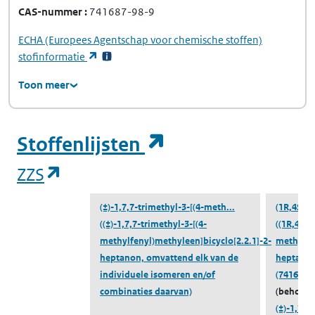
CAS-nummer
741687-98-9
ECHA
(Europees Agentschap voor chemische stoffen)
(opent in een nieuw tabblad)
stofinformatie
Toon meer
(opent in een ni
Stoffenlijsten
(opent in een nieuw tabblad)
ZZS
(±)-1,7,7-trimethyl-3-[(4-meth...
(1R,4S)-1
((±)-1,7,7-trimethyl-3-[(4-
((1R,4S)-
methylfenyl)methyleen]bicyclo[2.2.1]-2-
methylbe
heptanon, omvattend elk van de
heptanon
individuele isomeren en/of
(741687-
combinaties daarvan)
(behoort 
(±)-1,7,7