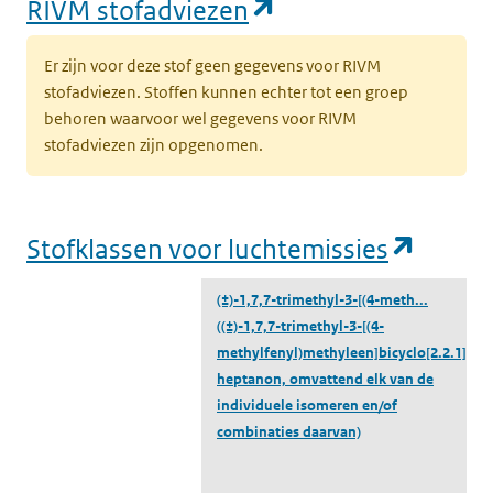
(opent in een nie
RIVM stofadviezen
Er zijn voor deze stof geen gegevens voor RIVM
stofadviezen. Stoffen kunnen echter tot een groep
behoren waarvoor wel gegevens voor RIVM
stofadviezen zijn opgenomen.
(opent
Stofklassen voor luchtemissies
(±)-1,7,7-trimethyl-3-[(4-meth...
((±)-1,7,7-trimethyl-3-[(4-
methylfenyl)methyleen]bicyclo[2.2.1]-2-
heptanon, omvattend elk van de
individuele isomeren en/of
combinaties daarvan)