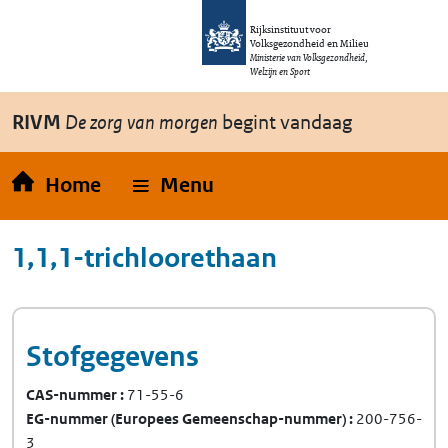
Overslaan en naar de inhoud gaan
Direct naar de hoofdnavigatie
Rijksinstituut voor
Volksgezondheid en Milieu
Ministerie van Volksgezondheid,
Welzijn en Sport
RIVM
De zorg van morgen
begint vandaag
Home
Menu
1,1,1-trichloorethaan
Stofgegevens
CAS-nummer
71-55-6
EG-nummer
(Europees Gemeenschap-nummer)
200-756-
3