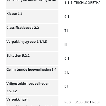
k
1,1,1-TRICHLOORETHAAN
v
t
Klasse 2.2
6.1
w
Classificatiecode 2.2
T1
(opent in een nieuw tabblad)
Milieu
Grond
K
k
Verpakkingsgroep 2.1.1.3
v
III
t
w
Etiketten 5.2.2
6.1
(opent in een nieuw tabblad)
Milieu
Grond
K
Gelimiteerde hoeveelheden 3.4
5 L
k
v
Vrijgestelde hoeveelheden
t
E1
3.5.1.2
w
Verpakkingen:
P001 IBC03 LP01 R001
(opent in een nieuw tabblad)
Milieu
Grond
K