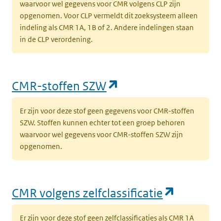
waarvoor wel gegevens voor CMR volgens CLP zijn
t
opgenomen. Voor CLP vermeldt dit zoeksysteem alleen
l
indeling als CMR 1A, 1B of 2. Andere indelingen staan
in de CLP verordening.
(opent in een nieuw tabblad)
Milieu
Grond
k
k
(
l
(opent in een nieu
CMR-stoffen SZW
(opent in een nieuw tabblad)
Milieu
Grond
K
Er zijn voor deze stof geen gegevens voor CMR-stoffen
k
SZW. Stoffen kunnen echter tot een groep behoren
‘
waarvoor wel gegevens voor CMR-stoffen SZW zijn
t
opgenomen.
l
(opent in een nieuw tabblad)
Milieu
Grond
K
(opent i
CMR volgens zelfclassificatie
k
v
Er zijn voor deze stof geen zelfclassificaties als CMR 1A
t