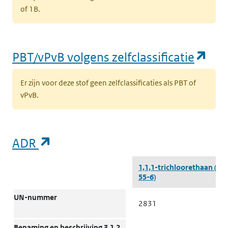
of 1B.
l
(opent in een nieuw tabblad)
Milieu
Grond
K
k
(op
PBT/vPvB volgens zelfclassificatie
v
t
Er zijn voor deze stof geen zelfclassificaties als PBT of
l
vPvB.
(opent in een nieuw tabblad)
Milieu
Grond
K
k
(opent in een nieuw tabblad)
ADR
v
k
ADR
‘
1,1,1-trichloorethaan
(71-
55-6)
(
w
UN-nummer
2831
(opent in een nieuw tabblad)
Milieu
Grond
K
Benaming en beschrijving 3.1.2