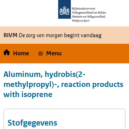
Overslaan en naar de inhoud gaan
Direct naar de hoofdnavigatie
Rijksinstituut voor
Volksgezondheid en Milieu
Ministerie van Volksgezondheid,
Welzijn en Sport
RIVM
De zorg van morgen
begint vandaag
Home
Menu
Aluminum, hydrobis(2-
methylpropyl)-, reaction products
with isoprene
Stofgegevens