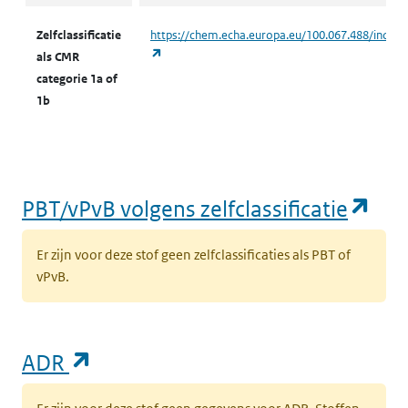
Zelfclassificatie
https://chem.echa.europa.eu/100.067.488/indust
(opent in een nieuw tabblad)
als CMR
categorie 1a of
1b
(op
PBT/vPvB volgens zelfclassificatie
Er zijn voor deze stof geen zelfclassificaties als PBT of
vPvB.
(opent in een nieuw tabblad)
ADR