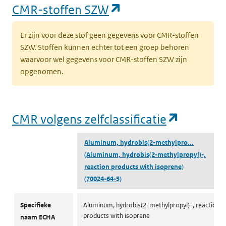
(opent in een nieu
CMR-stoffen SZW
Er zijn voor deze stof geen gegevens voor CMR-stoffen
SZW. Stoffen kunnen echter tot een groep behoren
waarvoor wel gegevens voor CMR-stoffen SZW zijn
opgenomen.
(opent i
CMR volgens zelfclassificatie
Aluminum, hydrobis(2-methylpro...
(Aluminum, hydrobis(2-methylpropyl)-,
reaction products with isoprene)
(70024-64-5)
CMR volgens zelfclassificatie
Specifieke
Aluminum, hydrobis(2-methylpropyl)-, reaction
products with isoprene
naam ECHA