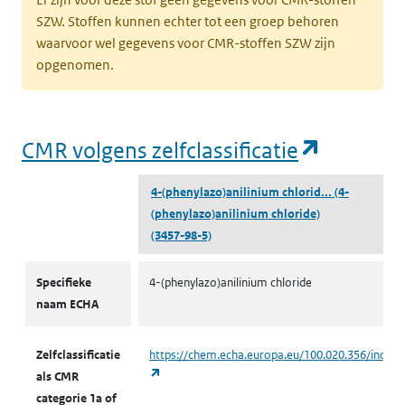
SZW. Stoffen kunnen echter tot een groep behoren
waarvoor wel gegevens voor CMR-stoffen SZW zijn
opgenomen.
(opent i
CMR volgens zelfclassificatie
4-(phenylazo)anilinium chlorid...
(4-
(phenylazo)anilinium chloride)
(3457-98-5)
CMR volgens zelfclassificatie
Specifieke
4-(phenylazo)anilinium chloride
naam ECHA
Zelfclassificatie
https://chem.echa.europa.eu/100.020.356/indust
(opent in een nieuw tabblad)
als CMR
categorie 1a of