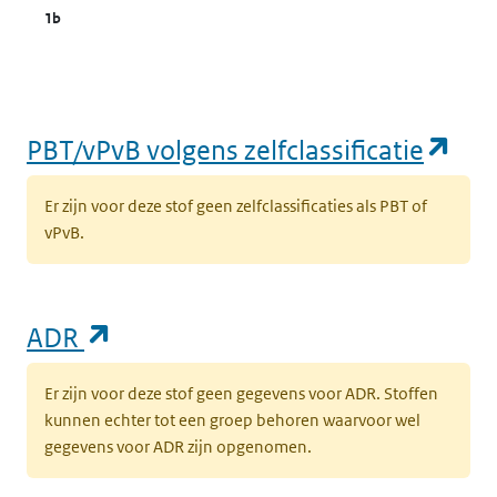
1b
(op
PBT/vPvB volgens zelfclassificatie
Er zijn voor deze stof geen zelfclassificaties als PBT of
vPvB.
(opent in een nieuw tabblad)
ADR
Er zijn voor deze stof geen gegevens voor ADR. Stoffen
kunnen echter tot een groep behoren waarvoor wel
gegevens voor ADR zijn opgenomen.