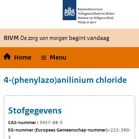
Overslaan en naar de inhoud gaan
Direct naar de hoofdnavigatie
Rijksinstituut voor
Volksgezondheid en Milieu
Ministerie van Volksgezondheid,
Welzijn en Sport
RIVM
De zorg van morgen
begint vandaag
Home
Menu
4-(phenylazo)anilinium chloride
Stofgegevens
CAS-nummer
3457-98-5
EG-nummer
(Europees Gemeenschap-nummer)
222-390-
3