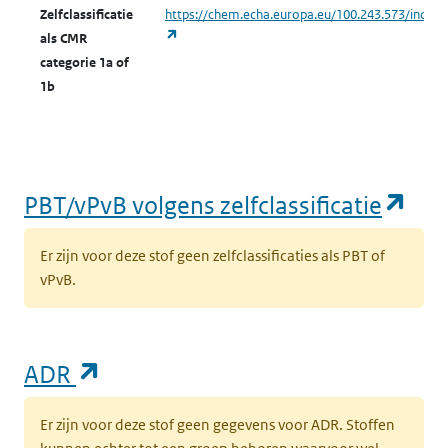
Zelfclassificatie
https://chem.echa.europa.eu/100.243.573/indust
(opent in een nieuw tabblad)
als CMR
categorie 1a of
1b
(op
PBT/vPvB volgens zelfclassificatie
Er zijn voor deze stof geen zelfclassificaties als PBT of
vPvB.
(opent in een nieuw tabblad)
ADR
Er zijn voor deze stof geen gegevens voor ADR. Stoffen