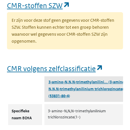
(opent in een nieu
CMR-stoffen SZW
Er zijn voor deze stof geen gegevens voor CMR-stoffen
SZW. Stoffen kunnen echter tot een groep behoren
waarvoor wel gegevens voor CMR-stoffen SZW zijn
opgenomen.
(opent i
CMR volgens zelfclassificatie
3-amino-N,N,N-trimethylanilini...
(3-amino-
N,N,N-trimethylanilinium trichlorozincate(1-))
(53831-80-4)
CMR volgens zelfclassificatie
Specifieke
3-amino-N,N,N-trimethylanilinium
trichlorozincate(1-)
naam ECHA