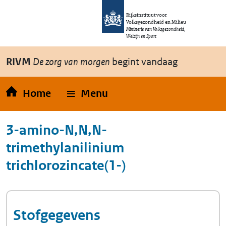
Overslaan en naar de inhoud gaan
Direct naar de hoofdnavigatie
Rijksinstituut voor
Volksgezondheid en Milieu
Ministerie van Volksgezondheid,
Welzijn en Sport
RIVM
De zorg van morgen
begint vandaag
Home
Menu
3-amino-N,N,N-
trimethylanilinium
trichlorozincate(1-)
Stofgegevens