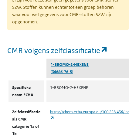
SZW. Stoffen kunnen echter tot een groep behoren
waarvoor wel gegevens voor CMR-stoffen SZW zijn
opgenomen.
(opent i
CMR volgens zelfclassificatie
1-BROMO-2-HEXENE
(34686-76-5)
CMR volgens zelfclassificatie
Specifieke
1-BROMO-2-HEXENE
naam ECHA
Zelfclassificatie
https://chem.echa.europa.eu/100.228.436/indust
(opent in een nieuw tabblad)
als CMR
categorie 1a of
1b