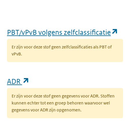
(op
PBT/vPvB volgens zelfclassificatie
Er zijn voor deze stof geen zelfclassificaties als PBT of
vPvB.
(opent in een nieuw tabblad)
ADR
Er zijn voor deze stof geen gegevens voor ADR. Stoffen
kunnen echter tot een groep behoren waarvoor wel
gegevens voor ADR zijn opgenomen.