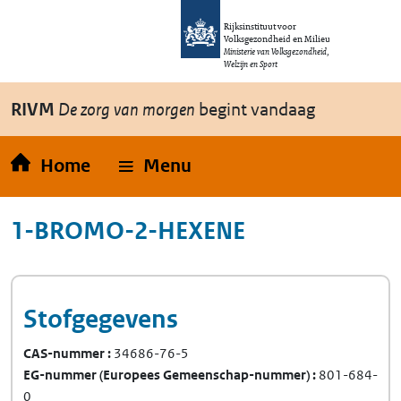
Overslaan en naar de inhoud gaan
Direct naar de hoofdnavigatie
Rijksinstituut voor
Volksgezondheid en Milieu
Ministerie van Volksgezondheid,
Welzijn en Sport
RIVM
De zorg van morgen
begint vandaag
Home
Menu
1-BROMO-2-HEXENE
Stofgegevens
CAS-nummer
34686-76-5
EG-nummer
(Europees Gemeenschap-nummer)
801-684-
0