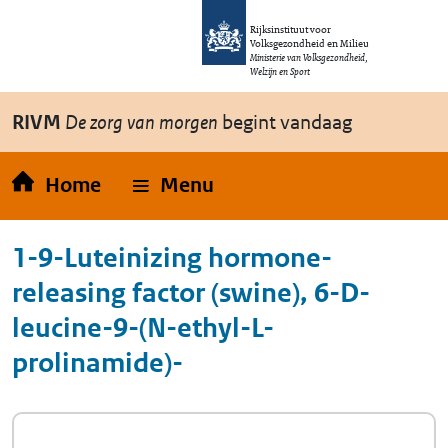
Overslaan en naar de inhoud gaan
Direct naar de hoofdnavigatie
Rijksinstituut voor
Volksgezondheid en Milieu
Ministerie van Volksgezondheid,
Welzijn en Sport
RIVM
De zorg van morgen
begint vandaag
Home
Menu
1-9-Luteinizing hormone-
releasing factor (swine), 6-D-
leucine-9-(N-ethyl-L-
prolinamide)-