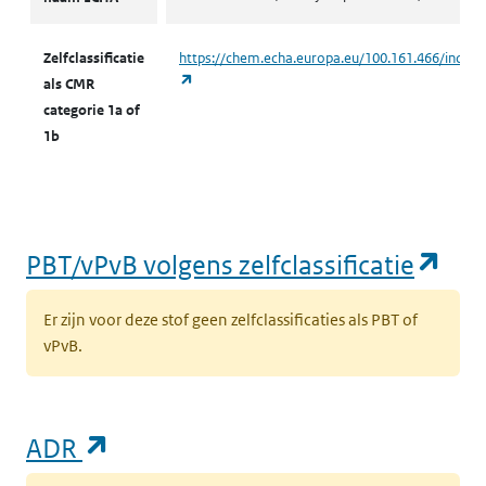
Zelfclassificatie
https://chem.echa.europa.eu/100.161.466/indust
(opent in een nieuw tabblad)
als CMR
categorie 1a of
1b
(op
PBT/vPvB volgens zelfclassificatie
Er zijn voor deze stof geen zelfclassificaties als PBT of
vPvB.
(opent in een nieuw tabblad)
ADR