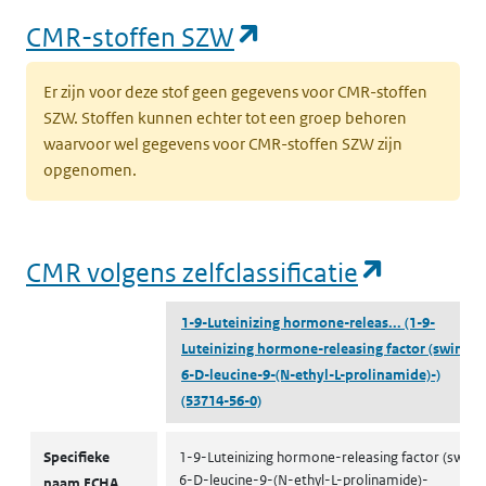
(opent in een nieu
CMR-stoffen SZW
Er zijn voor deze stof geen gegevens voor CMR-stoffen
SZW. Stoffen kunnen echter tot een groep behoren
waarvoor wel gegevens voor CMR-stoffen SZW zijn
opgenomen.
(opent i
CMR volgens zelfclassificatie
1-9-Luteinizing hormone-releas...
(1-9-
Luteinizing hormone-releasing factor (swine),
6-D-leucine-9-(N-ethyl-L-prolinamide)-)
(53714-56-0)
CMR volgens zelfclassificatie
Specifieke
1-9-Luteinizing hormone-releasing factor (swine)
6-D-leucine-9-(N-ethyl-L-prolinamide)-
naam ECHA