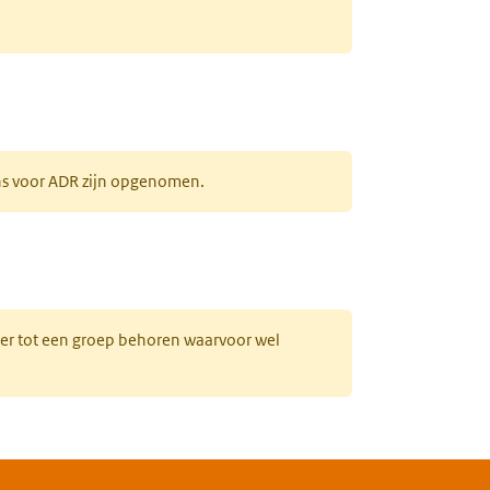
ens voor ADR zijn opgenomen.
uw tabblad)
hter tot een groep behoren waarvoor wel