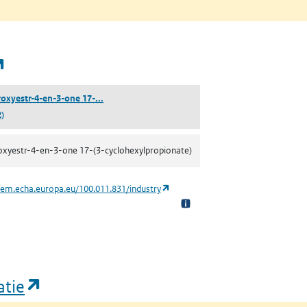
(opent in een nieuw tabblad)
(17β-hydroxyestr-4-en-3-one 17-(3-cyclohexylpro
oxyestr-4-en-3-one 17-...
)
xyestr-4-en-3-one 17-(3-cyclohexylpropionate)
(opent in een nieuw tabblad)
hem.echa.europa.eu/100.011.831/industry
(opent in een nieuw tabblad)
atie