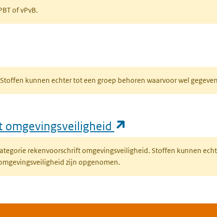
 PBT of vPvB.
bblad)
R. Stoffen kunnen echter tot een groep behoren waarvoor wel gegev
(opent in een nie
ft omgevingsveiligheid
fcategorie rekenvoorschrift omgevingsveiligheid. Stoffen kunnen ec
 omgevingsveiligheid zijn opgenomen.