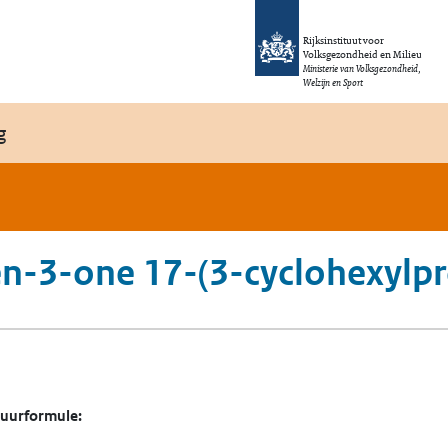
Rijksinstituut voor
Volksgezondheid en Milieu
Ministerie van Volksgezondheid,
Welzijn en Sport
g
n-3-one 17-(3-cyclohexylp
tuurformule