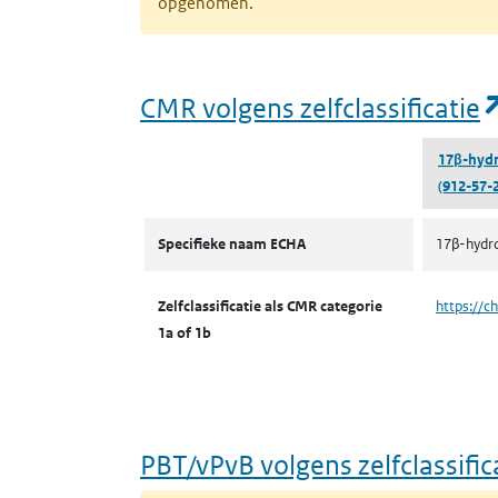
opgenomen.
CMR volgens zelfclassificatie
17β-hydr
(912-57-2
CMR volgens zelfclassificatie
Specifieke naam ECHA
17β-hydro
Zelfclassificatie als CMR categorie
https://c
1a of 1b
PBT/vPvB volgens zelfclassific