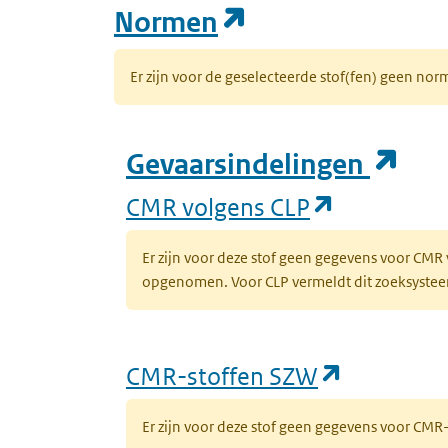
(opent in een n
Normen
Er zijn voor de geselecteerde stof(fen) geen 
(op
Gevaarsindelingen
(opent in 
CMR volgens CLP
Er zijn voor deze stof geen gegevens voor CMR
opgenomen. Voor CLP vermeldt dit zoeksysteem 
(opent in
CMR-stoffen SZW
Er zijn voor deze stof geen gegevens voor CM