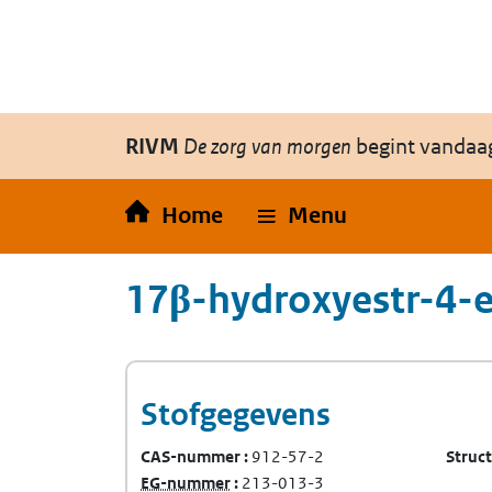
Overslaan en naar de inhoud gaan
Direct naar de hoofdnavigatie
RIVM
De zorg van morgen
begint vandaa
Home
Menu
17β-hydroxyestr-4-e
Stofgegevens
CAS-nummer
912-57-2
Struc
(Europees Gemeenschap-nummer)
EG-nummer
213-013-3