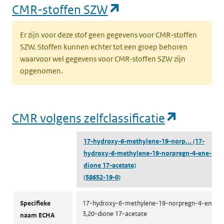
(opent in een nieu
CMR-stoffen SZW
Er zijn voor deze stof geen gegevens voor CMR-stoffen
SZW. Stoffen kunnen echter tot een groep behoren
waarvoor wel gegevens voor CMR-stoffen SZW zijn
opgenomen.
(opent i
CMR volgens zelfclassificatie
17-hydroxy-6-methylene-19-norp...
(17-
hydroxy-6-methylene-19-norpregn-4-ene-3,20
dione 17-acetate)
(58652-19-0)
CMR volgens zelfclassificatie
Specifieke
17-hydroxy-6-methylene-19-norpregn-4-ene-
3,20-dione 17-acetate
naam ECHA