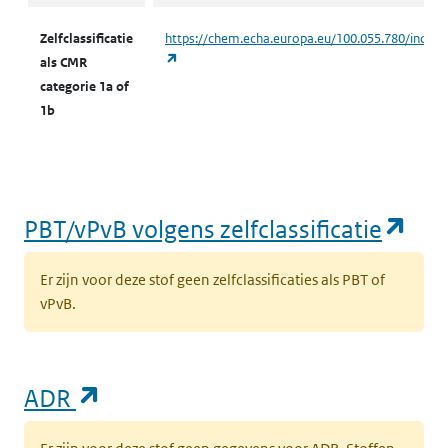
Zelfclassificatie
https://chem.echa.europa.eu/100.055.780/indust
(opent in een nieuw tabblad)
als CMR
categorie 1a of
1b
(op
PBT/vPvB volgens zelfclassificatie
Er zijn voor deze stof geen zelfclassificaties als PBT of
vPvB.
(opent in een nieuw tabblad)
ADR