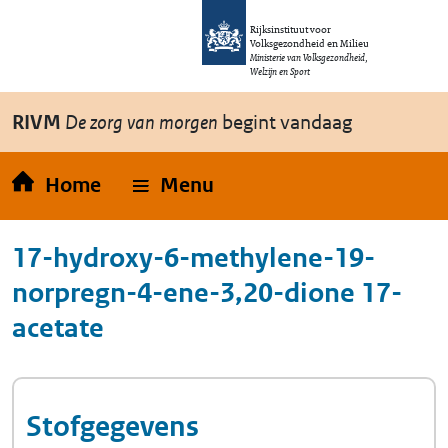
Overslaan en naar de inhoud gaan
Direct naar de hoofdnavigatie
Rijksinstituut voor
Volksgezondheid en Milieu
Ministerie van Volksgezondheid,
Welzijn en Sport
RIVM
De zorg van morgen
begint vandaag
Home
Menu
17-hydroxy-6-methylene-19-
norpregn-4-ene-3,20-dione 17-
acetate
Stofgegevens