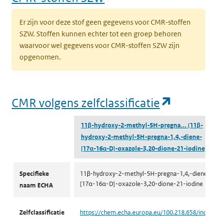
Er zijn voor deze stof geen gegevens voor CMR-stoffen
SZW. Stoffen kunnen echter tot een groep behoren
waarvoor wel gegevens voor CMR-stoffen SZW zijn
opgenomen.
(opent i
CMR volgens zelfclassificatie
11β-hydroxy-2-methyl-5H-pregna...
(11β-
hydroxy-2-methyl-5H-pregna-1,4,-diene-
[17α-16α-D]-oxazole-3,20-dione-21-iodine)
CMR volgens zelfclassificatie
Specifieke
11β-hydroxy-2-methyl-5H-pregna-1,4,-diene-
[17α-16α-D]-oxazole-3,20-dione-21-iodine
naam ECHA
Zelfclassificatie
https://chem.echa.europa.eu/100.218.658/indust