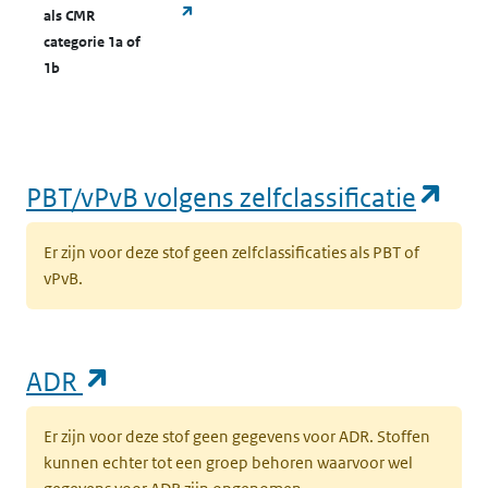
(opent in een nieuw tabblad)
als CMR
categorie 1a of
1b
(op
PBT/vPvB volgens zelfclassificatie
Er zijn voor deze stof geen zelfclassificaties als PBT of
vPvB.
(opent in een nieuw tabblad)
ADR
Er zijn voor deze stof geen gegevens voor ADR. Stoffen
kunnen echter tot een groep behoren waarvoor wel