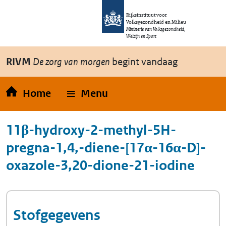
Overslaan en naar de inhoud gaan
Direct naar de hoofdnavigatie
Rijksinstituut voor
Volksgezondheid en Milieu
Ministerie van Volksgezondheid,
Welzijn en Sport
RIVM
De zorg van morgen
begint vandaag
Home
Menu
11β-hydroxy-2-methyl-5H-
pregna-1,4,-diene-[17α-16α-D]-
oxazole-3,20-dione-21-iodine
Stofgegevens