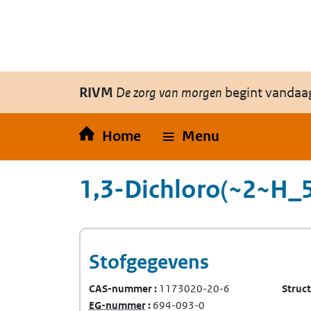
Overslaan en naar de inhoud gaan
Direct naar de hoofdnavigatie
RIVM
De zorg van morgen
begint vandaa
Home
Menu
1,3-Dichloro(~2~H_
Stofgegevens
CAS-nummer
1173020-20-6
Struc
(Europees Gemeenschap-nummer)
EG-nummer
694-093-0