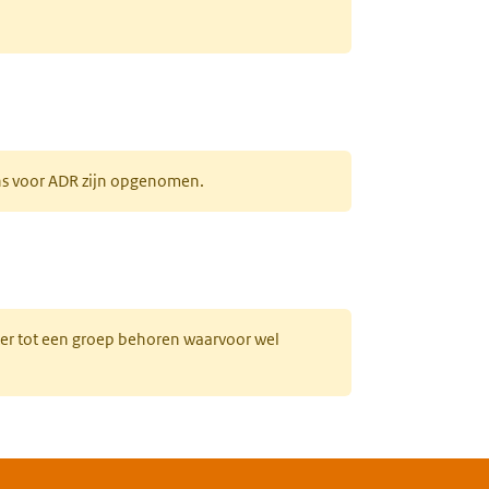
ens voor ADR zijn opgenomen.
uw tabblad)
hter tot een groep behoren waarvoor wel