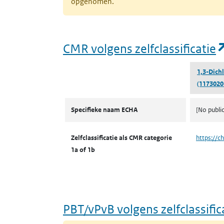
opgenomen.
CMR volgens zelfclassificatie
1,3-Dich
(1173020
CMR volgens zelfclassificatie
Specifieke naam ECHA
[No publi
Zelfclassificatie als CMR categorie
https://c
1a of 1b
PBT/vPvB volgens zelfclassific