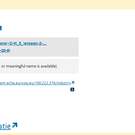
(opent in een nieuw tabblad)
(1,3-Dichloro(~2~H_5_)propan-2-ol)
loro(~2~H_5_)propan-2-...
-20-6)
c or meaningful name is available]
(opent in een nieuw tabblad)
hem.echa.europa.eu/100.222.376/industry
(opent in een nieuw tabblad)
atie