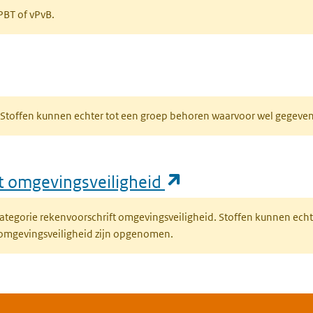
 PBT of vPvB.
bblad)
R. Stoffen kunnen echter tot een groep behoren waarvoor wel gegev
(opent in een nie
ft omgevingsveiligheid
fcategorie rekenvoorschrift omgevingsveiligheid. Stoffen kunnen ec
 omgevingsveiligheid zijn opgenomen.