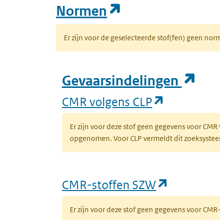
(opent in een n
Normen
Er zijn voor de geselecteerde stof(fen) geen 
(op
Gevaarsindelingen
(opent in 
CMR volgens CLP
Er zijn voor deze stof geen gegevens voor CMR
opgenomen. Voor CLP vermeldt dit zoeksysteem 
(opent in
CMR-stoffen SZW
Er zijn voor deze stof geen gegevens voor CM