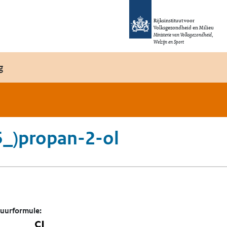
Rijksinstituut voor
Volksgezondheid en Milieu
Ministerie van Volksgezondheid,
Welzijn en Sport
g
5_)propan-2-ol
tuurformule