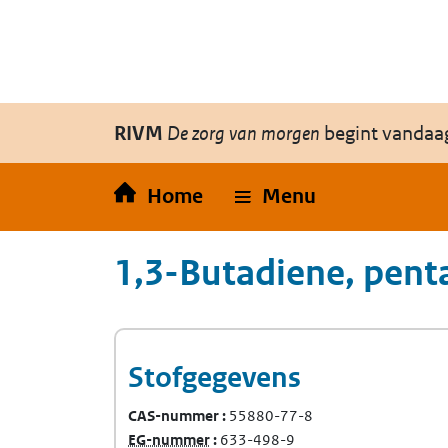
Overslaan en naar de inhoud gaan
Direct naar de hoofdnavigatie
RIVM
De zorg van morgen
begint vandaa
Home
Menu
1,3-Butadiene, pent
Stofgegevens
CAS-nummer
55880-77-8
(Europees Gemeenschap-nummer)
EG-nummer
633-498-9