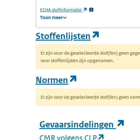
(Europees Agentschap voor chemische stof
(opent in een nieuw tabb
ECHA
stofinformatie
Toon meer
(opent in
Stoffenlijsten
Er zijn voor de geselecteerde stof(fen) geen ge
voor stoffenlijsten zijn opgenomen.
(opent in een n
Normen
Er zijn voor de geselecteerde stof(fen) geen 
(op
Gevaarsindelingen
(opent in 
CMR volgens CLP