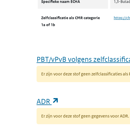
Specifieke naam ECHA
1,3-Butad
Zelfclassificatie als CMR categorie
https://c
1a of 1b
PBT/vPvB volgens zelfclassific
Er zijn voor deze stof geen zelfclassificaties als
(opent in een nieuw ta
ADR
Er zijn voor deze stof geen gegevens voor AD