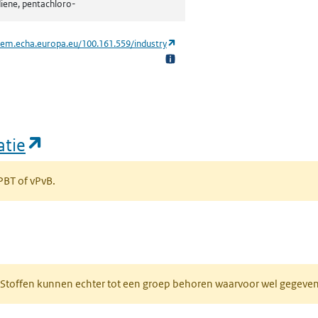
iene, pentachloro-
(opent in een nieuw tabblad)
hem.echa.europa.eu/100.161.559/industry
(opent in een nieuw tabblad)
atie
 PBT of vPvB.
bblad)
R. Stoffen kunnen echter tot een groep behoren waarvoor wel gegev