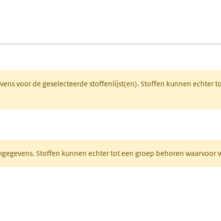
fen)
lad)
 een nieuw tabblad)
gevens voor de geselecteerde stoffenlijst(en). Stoffen kunnen echter
ieuw tabblad)
normgegevens. Stoffen kunnen echter tot een groep behoren waarvoo
ent in een nieuw tabblad)
een nieuw tabblad)