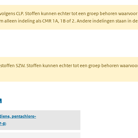
 volgens CLP. Stoffen kunnen echter tot een groep behoren waarvoor
alleen indeling als CMR 1A, 1B of 2. Andere indelingen staan in de
 een nieuw tabblad)
R-stoffen SZW. Stoffen kunnen echter tot een groep behoren waarvoo
(opent in een nieuw tabblad)
diene, pentachloro-
7-8)