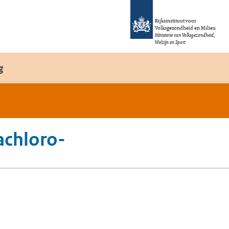
Rijksinstituut voor
Volksgezondheid en Milieu
Ministerie van Volksgezondheid,
Welzijn en Sport
g
achloro-