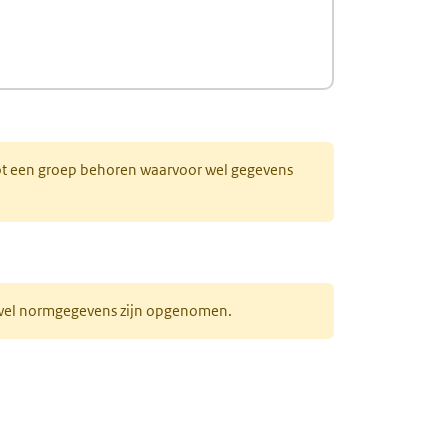
 tot een groep behoren waarvoor wel gegevens
r wel normgegevens zijn opgenomen.