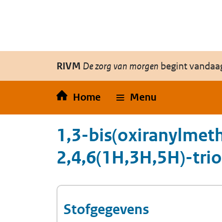
Overslaan en naar de inhoud gaan
Direct naar de hoofdnavigatie
RIVM
De zorg van morgen
begint vandaa
Home
Menu
1,3-bis(oxiranylmeth
2,4,6(1H,3H,5H)-tri
Stofgegevens