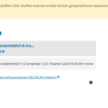
R-stoffen SZW. Stoffen kunnen echter tot een groep behoren waarvoo
(opent in een nieuw tabblad)
(1,3-bis(oxiranylmethyl)-5-(2-propenyl)-1,3,5-Triaz
xiranylmethyl)-5-(2-p...
5-9)
xiranylmethyl)-5-(2-propenyl)-1,3,5-Triazine-2,4,6(1H,3H,5H)-trione
(opent in een nieuw tabblad)
hem.echa.europa.eu/100.254.391/industry