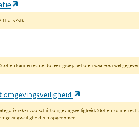
(opent in een nieuw tabblad)
atie
 PBT of vPvB.
bblad)
R. Stoffen kunnen echter tot een groep behoren waarvoor wel gegev
(opent in een nie
ft omgevingsveiligheid
fcategorie rekenvoorschrift omgevingsveiligheid. Stoffen kunnen ec
 omgevingsveiligheid zijn opgenomen.