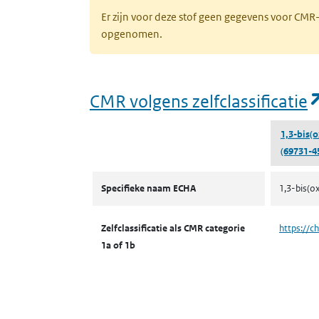
Er zijn voor deze stof geen gegevens voor CM
opgenomen.
CMR volgens zelfclassificatie
1,3-bis(o
(69731-4
CMR volgens zelfclassificatie
Specifieke naam ECHA
1,3-bis(o
Zelfclassificatie als CMR categorie
https://c
1a of 1b