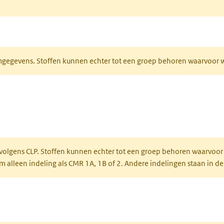
ieuw tabblad)
normgegevens. Stoffen kunnen echter tot een groep behoren waarvoo
ent in een nieuw tabblad)
een nieuw tabblad)
 volgens CLP. Stoffen kunnen echter tot een groep behoren waarvoor
alleen indeling als CMR 1A, 1B of 2. Andere indelingen staan in de
 een nieuw tabblad)