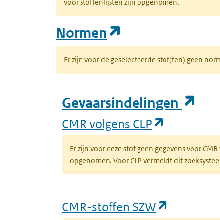
voor stoffenlijsten zijn opgenomen.
(opent in een n
Normen
Er zijn voor de geselecteerde stof(fen) geen 
(op
Gevaarsindelingen
(opent in 
CMR volgens CLP
Er zijn voor deze stof geen gegevens voor CMR
opgenomen. Voor CLP vermeldt dit zoeksysteem 
(opent in
CMR-stoffen SZW