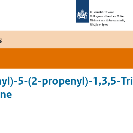
Rijksinstituut voor
Volksgezondheid en Milieu
Ministerie van Volksgezondheid,
Welzijn en Sport
g
yl)-5-(2-propenyl)-1,3,5-Tr
one