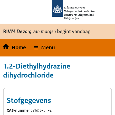
Overslaan en naar de inhoud gaan
Direct naar de hoofdnavigatie
Rijksinstituut voor
Volksgezondheid en Milieu
Ministerie van Volksgezondheid,
Welzijn en Sport
RIVM
De zorg van morgen
begint vandaag
Home
Menu
1,2-Diethylhydrazine
dihydrochloride
Stofgegevens
CAS-nummer
7699-31-2