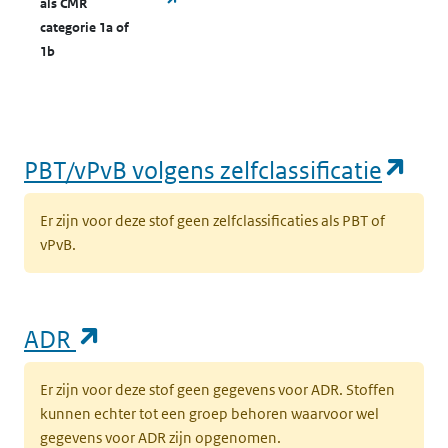
als CMR
categorie 1a of
1b
(op
PBT/vPvB volgens zelfclassificatie
Er zijn voor deze stof geen zelfclassificaties als PBT of
vPvB.
(opent in een nieuw tabblad)
ADR
Er zijn voor deze stof geen gegevens voor ADR. Stoffen
kunnen echter tot een groep behoren waarvoor wel
gegevens voor ADR zijn opgenomen.