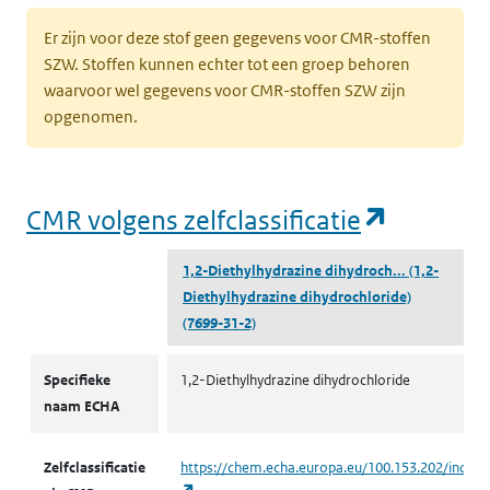
Er zijn voor deze stof geen gegevens voor CMR-stoffen
SZW. Stoffen kunnen echter tot een groep behoren
waarvoor wel gegevens voor CMR-stoffen SZW zijn
opgenomen.
(opent i
CMR volgens zelfclassificatie
1,2-Diethylhydrazine dihydroch...
(1,2-
Diethylhydrazine dihydrochloride)
(7699-31-2)
CMR volgens zelfclassificatie
Specifieke
1,2-Diethylhydrazine dihydrochloride
naam ECHA
Zelfclassificatie
https://chem.echa.europa.eu/100.153.202/indust
(opent in een nieuw tabblad)