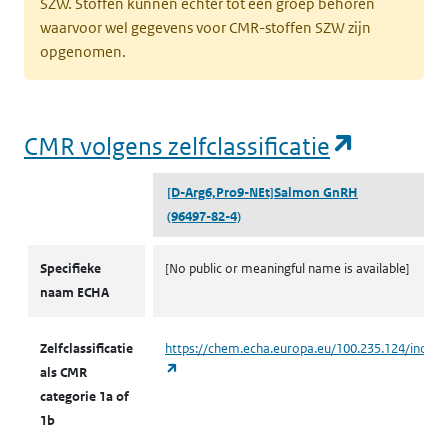
SZW. Stoffen kunnen echter tot een groep behoren
waarvoor wel gegevens voor CMR-stoffen SZW zijn
opgenomen.
(opent i
CMR volgens zelfclassificatie
[D-Arg6,Pro9-NEt]Salmon GnRH
(96497-82-4)
CMR volgens zelfclassificatie
Specifieke
[No public or meaningful name is available]
naam ECHA
Zelfclassificatie
https://chem.echa.europa.eu/100.235.124/indust
(opent in een nieuw tabblad)
als CMR
categorie 1a of
1b