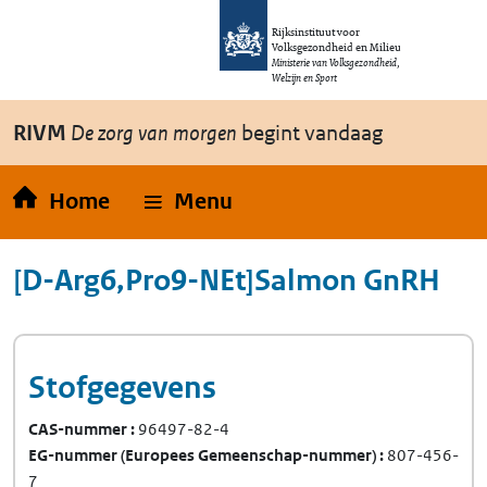
Overslaan en naar de inhoud gaan
Direct naar de hoofdnavigatie
Rijksinstituut voor
Volksgezondheid en Milieu
Ministerie van Volksgezondheid,
Welzijn en Sport
RIVM
De zorg van morgen
begint vandaag
Home
Menu
[D-Arg6,Pro9-NEt]Salmon GnRH
Stofgegevens
CAS-nummer
96497-82-4
EG-nummer
(Europees Gemeenschap-nummer)
807-456-
7