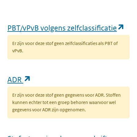
(op
PBT/vPvB volgens zelfclassificatie
Er zijn voor deze stof geen zelfclassificaties als PBT of
vPvB.
(opent in een nieuw tabblad)
ADR
Er zijn voor deze stof geen gegevens voor ADR. Stoffen
kunnen echter tot een groep behoren waarvoor wel
gegevens voor ADR zijn opgenomen.