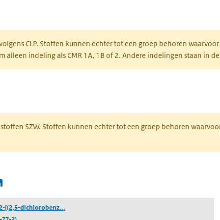
een nieuw tabblad)
 volgens CLP. Stoffen kunnen echter tot een groep behoren waarvoor
alleen indeling als CMR 1A, 1B of 2. Andere indelingen staan in de
 een nieuw tabblad)
R-stoffen SZW. Stoffen kunnen echter tot een groep behoren waarvoo
(opent in een nieuw tabblad)
([(1R)-1-[[2-[(2,5-dichlorobenzoyl)amino]acetyl]ami
[2-[(2,5-dichlorobenz...
-77-2)