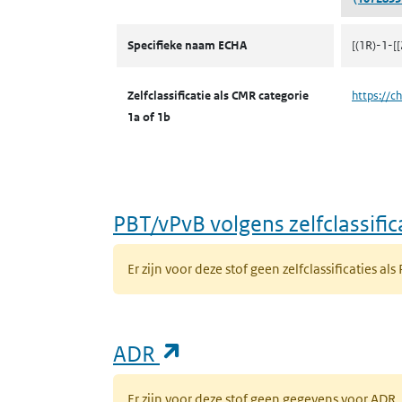
CMR volgens zelfclassificatie
Specifieke naam ECHA
[(1R)-1-[
Zelfclassificatie als CMR categorie
https://c
1a of 1b
PBT/vPvB volgens zelfclassific
Er zijn voor deze stof geen zelfclassificaties als
(opent in een nieuw ta
ADR
Er zijn voor deze stof geen gegevens voor AD