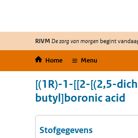
Overslaan en naar de inhoud gaan
Direct naar de hoofdnavigatie
RIVM
De zorg van morgen
begint vandaa
Home
Menu
[(1R)-1-[[2-[(2,5-di
butyl]boronic acid
Stofgegevens