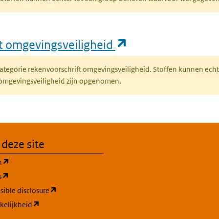
(opent in een nie
ft omgevingsveiligheid
fcategorie rekenvoorschrift omgevingsveiligheid. Stoffen kunnen ec
 omgevingsveiligheid zijn opgenomen.
 deze site
(opent in een nieuw tabblad)
n
(opent in een nieuw tabblad)
s
(opent in een nieuw tabblad)
ible disclosure
(opent in een nieuw tabblad)
kelijkheid