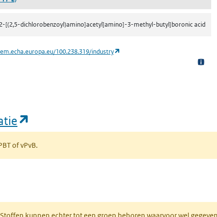
[2-[(2,5-dichlorobenzoyl)amino]acetyl]amino]-3-methyl-butyl]boronic acid
(opent in een nieuw tabblad)
hem.echa.europa.eu/100.238.319/industry
(opent in een nieuw tabblad)
atie
 PBT of vPvB.
bblad)
R. Stoffen kunnen echter tot een groep behoren waarvoor wel gegev