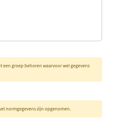
 tot een groep behoren waarvoor wel gegevens
r wel normgegevens zijn opgenomen.