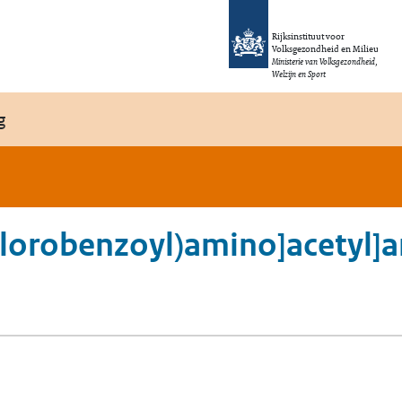
Rijksinstituut voor
Volksgezondheid en Milieu
Ministerie van Volksgezondheid,
Welzijn en Sport
g
chlorobenzoyl)amino]acetyl