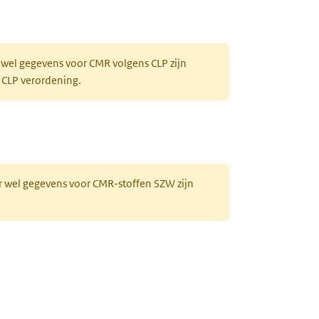
 wel gegevens voor CMR volgens CLP zijn
 CLP verordening.
r wel gegevens voor CMR-stoffen SZW zijn
no]-3-methyl-butyl]boronic acid)