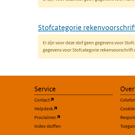
Stofcategorie rekenvoorschri
Er zijn voor deze stof geen gegevens voor Sto
gegevens voor Stofcategorie rekenvoorschrift
Service
Over
(opent in een nieuw tabblad)
Contact
Colofo
(opent in een nieuw tabblad)
Helpdesk
Cookie
(opent in een nieuw tabblad)
Proclaimer
Respons
Index stoffen
Toegan