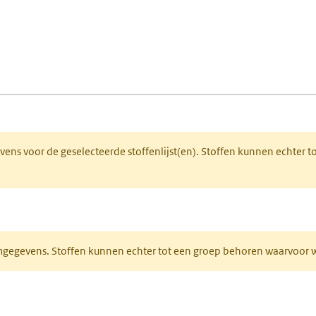
fen)
lad)
 een nieuw tabblad)
gevens voor de geselecteerde stoffenlijst(en). Stoffen kunnen echter
ieuw tabblad)
normgegevens. Stoffen kunnen echter tot een groep behoren waarvoo
ent in een nieuw tabblad)