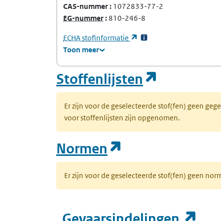
CAS-nummer
1072833-77-2
(Europees Gemeenschap-nummer)
EG-nummer
810-246-8
(Europees Agentschap voor chemische stof
(opent in een nieuw tabb
ECHA
stofinformatie
Toon meer
(opent in
Stoffenlijsten
Er zijn voor de geselecteerde stof(fen) geen ge
voor stoffenlijsten zijn opgenomen.
(opent in een n
Normen
Er zijn voor de geselecteerde stof(fen) geen 
(op
Gevaarsindelingen