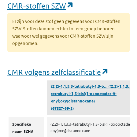
(opent in een nieu
CMR-stoffen SZW
Er zijn voor deze stof geen gegevens voor CMR-stoffen
SZW. Stoffen kunnen echter tot een groep behoren
waarvoor wel gegevens voor CMR-stoffen SZW zijn
opgenomen.
(opent i
CMR volgens zelfclassificatie
(Z,Z)-1,1,3,3-tetrabutyl-1,3-b...
((Z,Z)-1,1,3,3-
tetrabutyl-1,3-bis[(1-oxooctadec-9-
enyl)oxy]distannoxane)
(67827-59-2)
CMR volgens zelfclassificatie
Specifieke
(Z,Z)-1,1,3,3-tetrabutyl-1,3-bis[(1-oxooctadec-9
enyl)oxy]distannoxane
naam ECHA