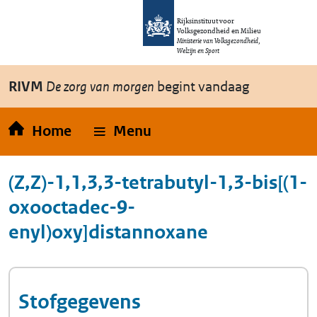
Overslaan en naar de inhoud gaan
Direct naar de hoofdnavigatie
Rijksinstituut voor
Volksgezondheid en Milieu
Ministerie van Volksgezondheid,
Welzijn en Sport
RIVM
De zorg van morgen
begint vandaag
Home
Menu
(Z,Z)-1,1,3,3-tetrabutyl-1,3-bis[(1-
oxooctadec-9-
enyl)oxy]distannoxane
Stofgegevens