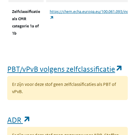
Zelfclassificatie
https://chem.echa.europa.eu/100.061.093/indust
(opent in een nieuw tabblad)
als CMR
categorie 1a of
1b
(op
PBT/vPvB volgens zelfclassificatie
Er zijn voor deze stof geen zelfclassificaties als PBT of
vPvB.
(opent in een nieuw tabblad)
ADR