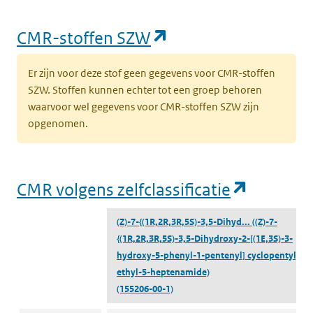
(opent in een nieu
CMR-stoffen SZW
Er zijn voor deze stof geen gegevens voor CMR-stoffen
SZW. Stoffen kunnen echter tot een groep behoren
waarvoor wel gegevens voor CMR-stoffen SZW zijn
opgenomen.
(opent i
CMR volgens zelfclassificatie
(Z)-7-{(1R,2R,3R,5S)-3,5-Dihyd...
((Z)-7-
{(1R,2R,3R,5S)-3,5-Dihydroxy-2-[(1E,3S)-3-
hydroxy-5-phenyl-1-pentenyl] cyclopentyl} -N
ethyl-5-heptenamide)
(155206-00-1)