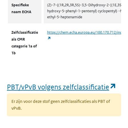
CMR volgens zelfclassificatie
Specifieke
(Z)-7-{(1R,2R,3R,5S)-3,5-Dihydroxy-2-[(1E,3S)-3-
hydroxy-5-phenyl-1-pentenyl] cyclopentyl} -N-
naam ECHA
ethyl-5-heptenamide
Zelfclassificatie
https://chem.echa.europa.eu/100.170.712/indust
(opent in een nieuw tabblad)
als CMR
categorie 1a of
1b
(op
PBT/vPvB volgens zelfclassificatie
Er zijn voor deze stof geen zelfclassificaties als PBT of
vPvB.