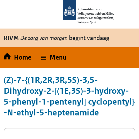
Overslaan en naar de inhoud gaan
Direct naar de hoofdnavigatie
Rijksinstituut voor
Volksgezondheid en Milieu
Ministerie van Volksgezondheid,
Welzijn en Sport
RIVM
De zorg van morgen
begint vandaag
Home
Menu
(Z)-7-{(1R,2R,3R,5S)-3,5-
Dihydroxy-2-[(1E,3S)-3-hydroxy-
5-phenyl-1-pentenyl] cyclopentyl}
-N-ethyl-5-heptenamide