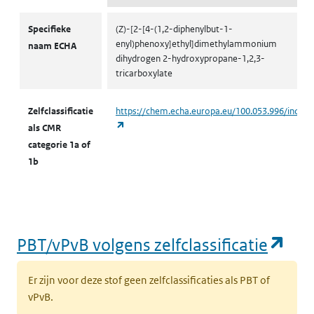
CMR volgens zelfclassificatie
Specifieke
(Z)-[2-[4-(1,2-diphenylbut-1-
enyl)phenoxy]ethyl]dimethylammonium
naam ECHA
dihydrogen 2-hydroxypropane-1,2,3-
tricarboxylate
Zelfclassificatie
https://chem.echa.europa.eu/100.053.996/indust
(opent in een nieuw tabblad)
als CMR
categorie 1a of
1b
(op
PBT/vPvB volgens zelfclassificatie
Er zijn voor deze stof geen zelfclassificaties als PBT of
vPvB.