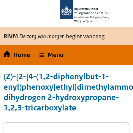
Overslaan en naar de inhoud gaan
Direct naar de hoofdnavigatie
Rijksinstituut voor
Volksgezondheid en Milieu
Ministerie van Volksgezondheid,
Welzijn en Sport
RIVM
De zorg van morgen
begint vandaag
Home
Menu
(Z)-[2-[4-(1,2-diphenylbut-1-
enyl)phenoxy]ethyl]dimethylamm
dihydrogen 2-hydroxypropane-
1,2,3-tricarboxylate