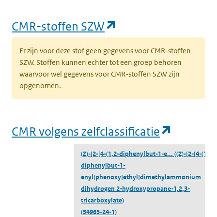
(opent in een nieu
CMR-stoffen SZW
Er zijn voor deze stof geen gegevens voor CMR-stoffen
SZW. Stoffen kunnen echter tot een groep behoren
waarvoor wel gegevens voor CMR-stoffen SZW zijn
opgenomen.
(opent i
CMR volgens zelfclassificatie
(Z)-[2-[4-(1,2-diphenylbut-1-e...
((Z)-[2-[4-(1,2-
diphenylbut-1-
enyl)phenoxy]ethyl]dimethylammonium
dihydrogen 2-hydroxypropane-1,2,3-
tricarboxylate)
(54965-24-1)