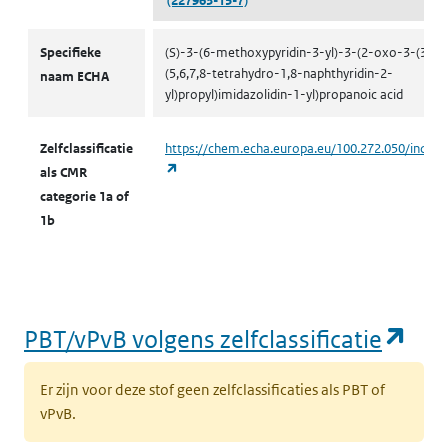
(227963-15-7)
CMR volgens zelfclassificatie
Specifieke
(S)-3-(6-methoxypyridin-3-yl)-3-(2-oxo-3-(3-
(5,6,7,8-tetrahydro-1,8-naphthyridin-2-
naam ECHA
yl)propyl)imidazolidin-1-yl)propanoic acid
Zelfclassificatie
https://chem.echa.europa.eu/100.272.050/indust
(opent in een nieuw tabblad)
als CMR
categorie 1a of
1b
(op
PBT/vPvB volgens zelfclassificatie
Er zijn voor deze stof geen zelfclassificaties als PBT of
vPvB.