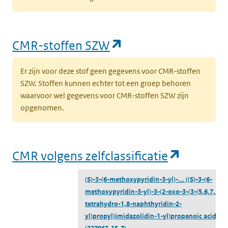
(opent in een nieu
CMR-stoffen SZW
Er zijn voor deze stof geen gegevens voor CMR-stoffen
SZW. Stoffen kunnen echter tot een groep behoren
waarvoor wel gegevens voor CMR-stoffen SZW zijn
opgenomen.
(opent i
CMR volgens zelfclassificatie
(S)-3-(6-methoxypyridin-3-yl)-...
((S)-3-(6-
methoxypyridin-3-yl)-3-(2-oxo-3-(3-(5,6,7,8-
tetrahydro-1,8-naphthyridin-2-
yl)propyl)imidazolidin-1-yl)propanoic acid)