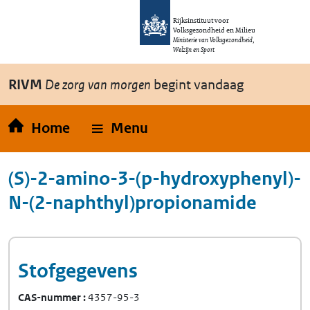
Overslaan en naar de inhoud gaan
Direct naar de hoofdnavigatie
Rijksinstituut voor
Volksgezondheid en Milieu
Ministerie van Volksgezondheid,
Welzijn en Sport
RIVM
De zorg van morgen
begint vandaag
Home
Menu
(S)-2-amino-3-(p-hydroxyphenyl)-
N-(2-naphthyl)propionamide
Stofgegevens
CAS-nummer
4357-95-3