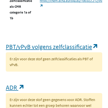
Zelfclassificatie
https://chem.echa.europa.eu/100.022.212/indust
(opent in een nieuw tabblad)
als CMR
categorie 1a of
1b
(op
PBT/vPvB volgens zelfclassificatie
Er zijn voor deze stof geen zelfclassificaties als PBT of
vPvB.
(opent in een nieuw tabblad)
ADR
Er zijn voor deze stof geen gegevens voor ADR. Stoffen
kunnen echter tot een groep behoren waarvoor wel