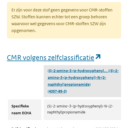
Er zijn voor deze stof geen gegevens voor CMR-stoffen
SZW. Stoffen kunnen echter tot een groep behoren
waarvoor wel gegevens voor CMR-stoffen SZW zijn
opgenomen.
(opent i
CMR volgens zelfclassificatie
(S)-2-amino-3-(p-hydroxyphenyl...
((S)-2-
amino-3-(p-hydroxyphenyl)-N-(2-
naphthyl)propionamide)
(4357-95-3)
CMR volgens zelfclassificatie
Specifieke
(S)-2-amino-3-(p-hydroxyphenyl)-N-(2-
naphthyl)propionamide
naam ECHA