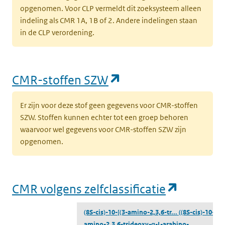
opgenomen. Voor CLP vermeldt dit zoeksysteem alleen
indeling als CMR 1A, 1B of 2. Andere indelingen staan
in de CLP verordening.
(opent in een nieu
CMR-stoffen SZW
Er zijn voor deze stof geen gegevens voor CMR-stoffen
SZW. Stoffen kunnen echter tot een groep behoren
waarvoor wel gegevens voor CMR-stoffen SZW zijn
opgenomen.
(opent i
CMR volgens zelfclassificatie
(8S-cis)-10-[(3-amino-2,3,6-tr...
((8S-cis)-10-[(3-
amino-2,3,6-trideoxy-α-L-arabino-