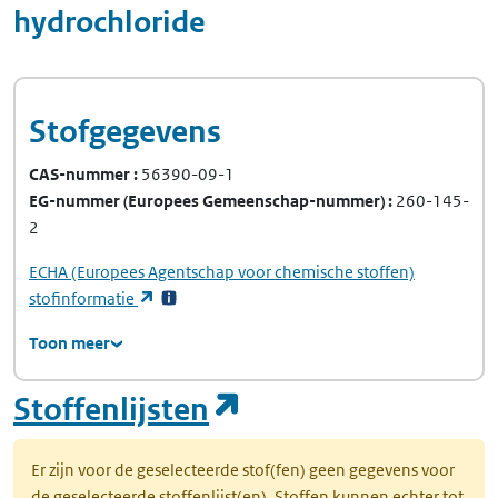
hydrochloride
Stofgegevens
CAS-nummer
56390-09-1
EG-nummer
(Europees Gemeenschap-nummer)
260-145-
2
ECHA
(Europees Agentschap voor chemische stoffen)
(opent in een nieuw tabblad)
stofinformatie
Toon meer
(opent in een nie
Stoffenlijsten
Er zijn voor de geselecteerde stof(fen) geen gegevens voor
de geselecteerde stoffenlijst(en). Stoffen kunnen echter tot