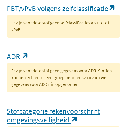
(op
PBT/vPvB volgens zelfclassificatie
Er zijn voor deze stof geen zelfclassificaties als PBT of
vPvB.
(opent in een nieuw tabblad)
ADR
Er zijn voor deze stof geen gegevens voor ADR. Stoffen
kunnen echter tot een groep behoren waarvoor wel
gegevens voor ADR zijn opgenomen.
Stofcategorie rekenvoorschrift
(opent in een n
omgevingsveiligheid