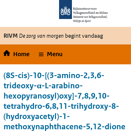
Overslaan en naar de inhoud gaan
Direct naar de hoofdnavigatie
Rijksinstituut voor
Volksgezondheid en Milieu
Ministerie van Volksgezondheid,
Welzijn en Sport
RIVM
De zorg van morgen
begint vandaag
Home
Menu
(8S-cis)-10-[(3-amino-2,3,6-
trideoxy-α-L-arabino-
hexopyranosyl)oxy]-7,8,9,10-
tetrahydro-6,8,11-trihydroxy-8-
(hydroxyacetyl)-1-
methoxynaphthacene-5,12-dione