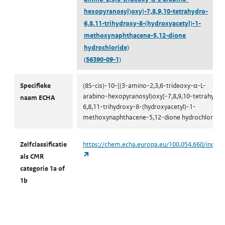
hexopyranosyl)oxy]-7,8,9,10-tetrahydro-
6,8,11-trihydroxy-8-(hydroxyacetyl)-1-
methoxynaphthacene-5,12-dione
hydrochloride)
(56390-09-1)
CMR volgens zelfclassificatie
Specifieke
(8S-cis)-10-[(3-amino-2,3,6-trideoxy-α-L-
arabino-hexopyranosyl)oxy]-7,8,9,10-tetrahydro
naam ECHA
6,8,11-trihydroxy-8-(hydroxyacetyl)-1-
methoxynaphthacene-5,12-dione hydrochloride
Zelfclassificatie
https://chem.echa.europa.eu/100.054.660/indust
(opent in een nieuw tabblad)
als CMR
categorie 1a of
1b