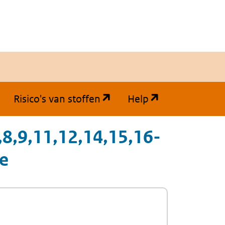
(opent in een nieuw tabb
(opent in een
Risico's van stoffen
Help
8,9,11,12,14,15,16-
e