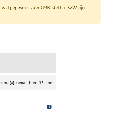
r wel gegevens voor CMR-stoffen SZW zijn
,9,11,12,14,15,16-octahydro-6H-cyclopenta[a]phenanthren-17-one)
openta[a]phenanthren-17-one