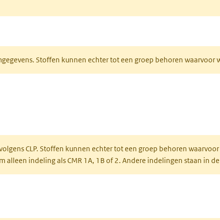
ieuw tabblad)
normgegevens. Stoffen kunnen echter tot een groep behoren waarvoo
ent in een nieuw tabblad)
een nieuw tabblad)
 volgens CLP. Stoffen kunnen echter tot een groep behoren waarvoor
alleen indeling als CMR 1A, 1B of 2. Andere indelingen staan in de
 een nieuw tabblad)