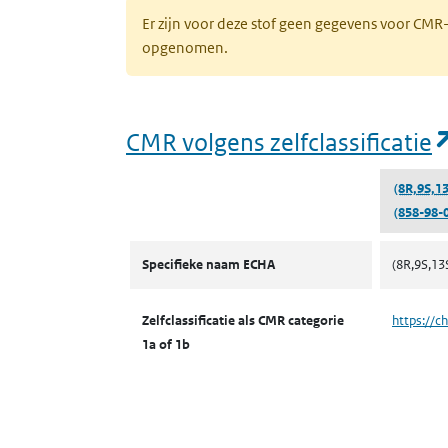
Er zijn voor deze stof geen gegevens voor CM
opgenomen.
CMR volgens zelfclassificatie
(8R,9S,1
(858-98-0
CMR volgens zelfclassificatie
Specifieke naam ECHA
(8R,9S,1
Zelfclassificatie als CMR categorie
https://c
1a of 1b