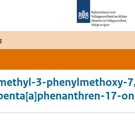
Rijksinstituut voor
Volksgezondheid en Milieu
Ministerie van Volksgezondheid,
Welzijn en Sport
g
methyl-3-phenylmethoxy-7,
penta[a]phenanthren-17-on