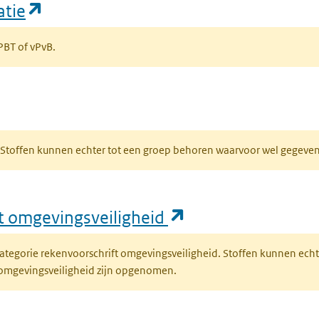
(opent in een nieuw tabblad)
atie
 PBT of vPvB.
bblad)
R. Stoffen kunnen echter tot een groep behoren waarvoor wel gegev
(opent in een nie
ft omgevingsveiligheid
fcategorie rekenvoorschrift omgevingsveiligheid. Stoffen kunnen ec
 omgevingsveiligheid zijn opgenomen.