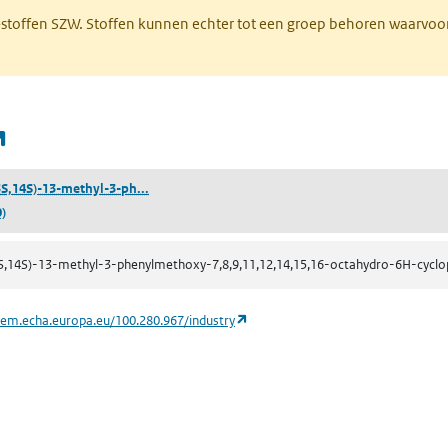
R-stoffen SZW. Stoffen kunnen echter tot een groep behoren waarvoo
(opent in een nieuw tabblad)
((8R,9S,13S,14S)-13-methyl-3-phenylmethoxy-7,8
3S,14S)-13-methyl-3-ph...
)
3S,14S)-13-methyl-3-phenylmethoxy-7,8,9,11,12,14,15,16-octahydro-6H-cycl
(opent in een nieuw tabblad)
hem.echa.europa.eu/100.280.967/industry