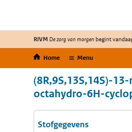
Overslaan en naar de inhoud gaan
Direct naar de hoofdnavigatie
RIVM
De zorg van morgen
begint vandaa
Home
Menu
(8R,9S,13S,14S)-13-
octahydro-6H-cyclo
Stofgegevens