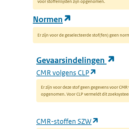
voor stoffenlijsten zijn opgenomen.
(opent in een n
Normen
Er zijn voor de geselecteerde stof(fen) geen 
(op
Gevaarsindelingen
(opent in 
CMR volgens CLP
Er zijn voor deze stof geen gegevens voor CMR
opgenomen. Voor CLP vermeldt dit zoeksysteem 
(opent in
CMR-stoffen SZW