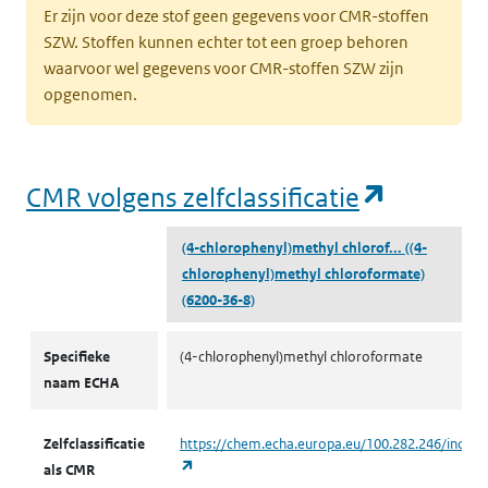
Er zijn voor deze stof geen gegevens voor CMR-stoffen
SZW. Stoffen kunnen echter tot een groep behoren
waarvoor wel gegevens voor CMR-stoffen SZW zijn
opgenomen.
(opent i
CMR volgens zelfclassificatie
(4-chlorophenyl)methyl chlorof...
((4-
chlorophenyl)methyl chloroformate)
(6200-36-8)
CMR volgens zelfclassificatie
Specifieke
(4-chlorophenyl)methyl chloroformate
naam ECHA
Zelfclassificatie
https://chem.echa.europa.eu/100.282.246/indust
(opent in een nieuw tabblad)
als CMR