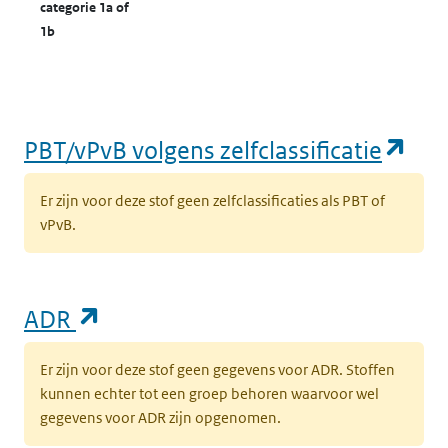
categorie 1a of
1b
(op
PBT/vPvB volgens zelfclassificatie
Er zijn voor deze stof geen zelfclassificaties als PBT of
vPvB.
(opent in een nieuw tabblad)
ADR
Er zijn voor deze stof geen gegevens voor ADR. Stoffen
kunnen echter tot een groep behoren waarvoor wel
gegevens voor ADR zijn opgenomen.