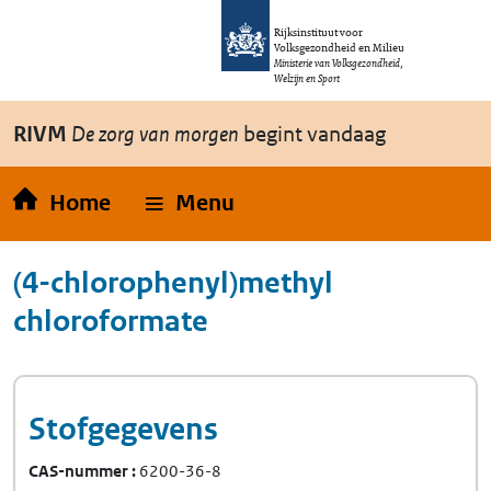
Overslaan en naar de inhoud gaan
Direct naar de hoofdnavigatie
Rijksinstituut voor
Volksgezondheid en Milieu
Ministerie van Volksgezondheid,
Welzijn en Sport
RIVM
De zorg van morgen
begint vandaag
Home
Menu
(4-chlorophenyl)methyl
chloroformate
Stofgegevens
CAS-nummer
6200-36-8