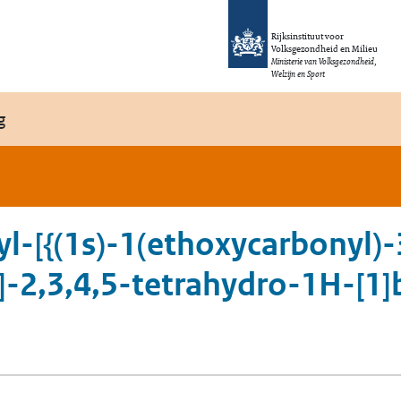
Rijksinstituut voor
Volksgezondheid en Milieu
Ministerie van Volksgezondheid,
Welzijn en Sport
g
l-[{(1s)-1(ethoxycarbonyl)-
-2,3,4,5-tetrahydro-1H-[1