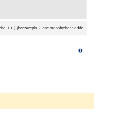
-phenylpropyl}amino]-2,3,4,5-tetrahydro-1H-[1]benzazepin-2-one monohyd
hydro-1H-[1]benzazepin-2-one monohydrochloride