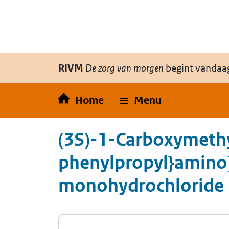
Overslaan en naar de inhoud gaan
Direct naar de hoofdnavigatie
RIVM
De zorg van morgen
begint vandaa
Home
Menu
(3S)-1-Carboxymethy
phenylpropyl}amino]
monohydrochloride