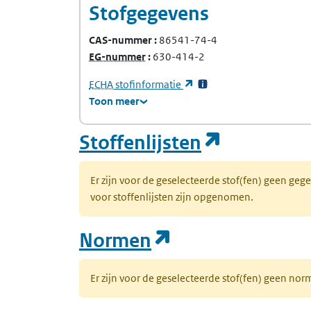
Stofgegevens
CAS-nummer
86541-74-4
(Europees Gemeenschap-nummer)
EG-nummer
630-414-2
(Europees Agentschap voor chemische stof
(opent in een nieuw tabb
ECHA
stofinformatie
Toon meer
(opent in
Stoffenlijsten
Er zijn voor de geselecteerde stof(fen) geen ge
voor stoffenlijsten zijn opgenomen.
(opent in een n
Normen
Er zijn voor de geselecteerde stof(fen) geen 