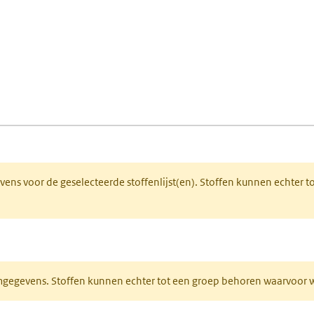
fen)
lad)
 een nieuw tabblad)
gevens voor de geselecteerde stoffenlijst(en). Stoffen kunnen echter
ieuw tabblad)
normgegevens. Stoffen kunnen echter tot een groep behoren waarvoo