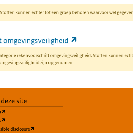
R. Stoffen kunnen echter tot een groep behoren waarvoor wel gegev
(opent in een nie
ft omgevingsveiligheid
fcategorie rekenvoorschrift omgevingsveiligheid. Stoffen kunnen ec
 omgevingsveiligheid zijn opgenomen.
 deze site
(opent in een nieuw tabblad)
n
(opent in een nieuw tabblad)
s
(opent in een nieuw tabblad)
ible disclosure