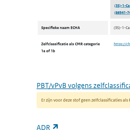
(3S)-1-Ca
(86541-7
CMR volgens zelfclassificatie
Specifieke naam ECHA
(3S)-1-Ca
Zelfclassificatie als CMR categorie
https://c
1a of 1b
PBT/vPvB volgens zelfclassific
Er zijn voor deze stof geen zelfclassificaties als
(opent in een nieuw ta
ADR