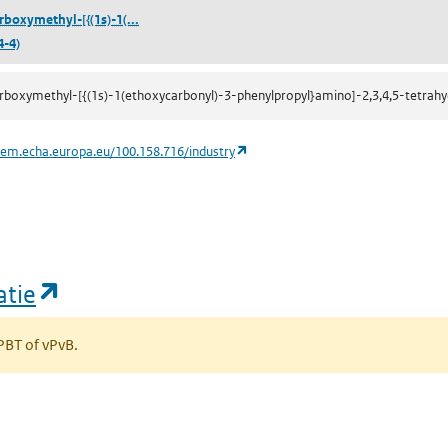
((3S)-1-Carboxymethyl-[{(1s)-1(ethoxycarbonyl)-3
rboxymethyl-[{(1s)-1(...
4-4)
rboxymethyl-[{(1s)-1(ethoxycarbonyl)-3-phenylpropyl}amino]-2,3,4,5-tetra
(opent in een nieuw tabblad)
hem.echa.europa.eu/100.158.716/industry
(opent in een nieuw tabblad)
atie
 PBT of vPvB.
bblad)