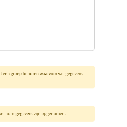
 tot een groep behoren waarvoor wel gegevens
r wel normgegevens zijn opgenomen.