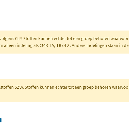
ent in een nieuw tabblad)
een nieuw tabblad)
 volgens CLP. Stoffen kunnen echter tot een groep behoren waarvoor
alleen indeling als CMR 1A, 1B of 2. Andere indelingen staan in de
 een nieuw tabblad)
R-stoffen SZW. Stoffen kunnen echter tot een groep behoren waarvoo
(opent in een nieuw tabblad)