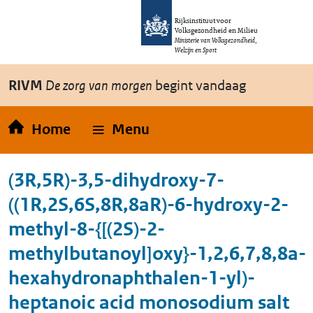
Overslaan en naar de inhoud gaan
Direct naar de hoofdnavigatie
Rijksinstituut voor
Volksgezondheid en Milieu
Ministerie van Volksgezondheid,
Welzijn en Sport
RIVM
De zorg van morgen
begint vandaag
Home
Menu
(3R,5R)-3,5-dihydroxy-7-
((1R,2S,6S,8R,8aR)-6-hydroxy-2-
methyl-8-{[(2S)-2-
methylbutanoyl]oxy}-1,2,6,7,8,8a-
hexahydronaphthalen-1-yl)-
heptanoic acid monosodium salt