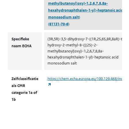
methylbutanoyl]oxy}-1,2,6,7,8,8a-
hexahydronaphthalen-1-yl)-heptanoic acid
monosodium salt)
(81131-70-6)
CMR volgens zelfclassificatie
Specifieke
(3R,5R)-3,5-dihydroxy-7-((1R,2S,6S,8R,8aR)-6-
hydroxy-2-methyl-8-{[(2S)-2-
naam ECHA
methylbutanoyl]oxy}-1,2,6,7,8,8a-
hexahydronaphthalen-1-yl)-heptanoic acid
monosodium salt
Zelfclassificatie
https://chem.echa.europa.eu/100.129.468/indust
(opent in een nieuw tabblad)
als CMR
categorie 1a of
1b