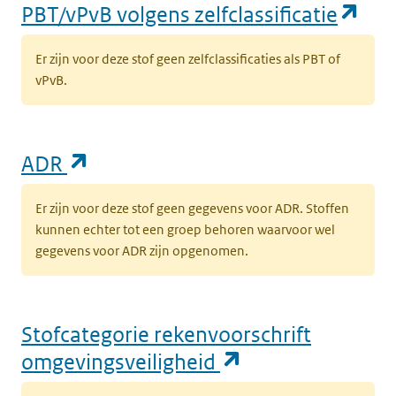
(op
PBT/vPvB volgens zelfclassificatie
Er zijn voor deze stof geen zelfclassificaties als PBT of
vPvB.
(opent in een nieuw tabblad)
ADR
Er zijn voor deze stof geen gegevens voor ADR. Stoffen
kunnen echter tot een groep behoren waarvoor wel
gegevens voor ADR zijn opgenomen.
Stofcategorie rekenvoorschrift
(opent in een n
omgevingsveiligheid