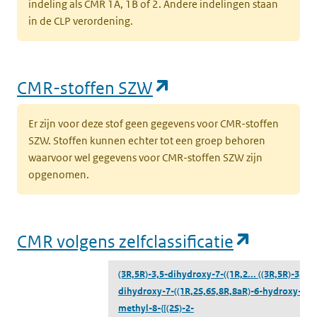
indeling als CMR 1A, 1B of 2. Andere indelingen staan
in de CLP verordening.
(opent in een nieu
CMR-stoffen SZW
Er zijn voor deze stof geen gegevens voor CMR-stoffen
SZW. Stoffen kunnen echter tot een groep behoren
waarvoor wel gegevens voor CMR-stoffen SZW zijn
opgenomen.
(opent i
CMR volgens zelfclassificatie
(3R,5R)-3,5-dihydroxy-7-((1R,2...
((3R,5R)-3,5-
dihydroxy-7-((1R,2S,6S,8R,8aR)-6-hydroxy-2-
methyl-8-{[(2S)-2-