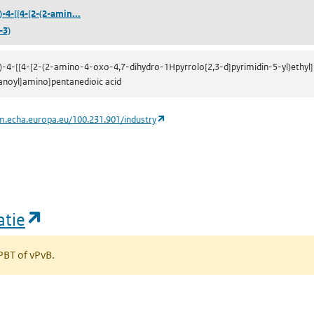
((2S)-2-[[(4S)-4-[[4-[2-(2-amino-4-oxo-4,7-dihydro-1H
)-4-[[4-[2-(2-amin...
-3)
S)-4-[[4-[2-(2-amino-4-oxo-4,7-dihydro-1Hpyrrolo[2,3-d]pyrimidin-5-yl)ethyl
noyl]amino]pentanedioic acid
(opent in een nieuw tabblad)
m.echa.europa.eu/100.231.901/industry
(opent in een nieuw tabblad)
atie
 PBT of vPvB.