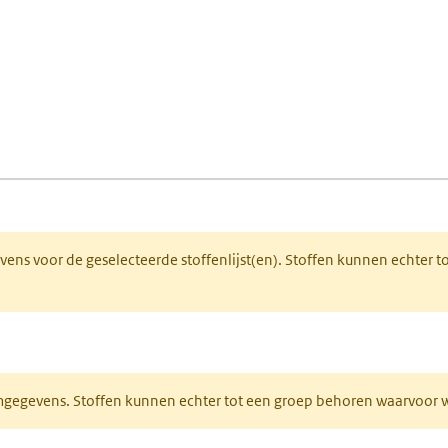
fen)
lad)
 een nieuw tabblad)
gevens voor de geselecteerde stoffenlijst(en). Stoffen kunnen echter
ieuw tabblad)
normgegevens. Stoffen kunnen echter tot een groep behoren waarvoo