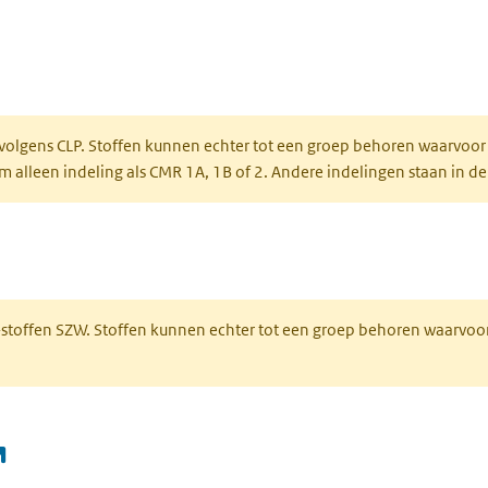
ent in een nieuw tabblad)
een nieuw tabblad)
 volgens CLP. Stoffen kunnen echter tot een groep behoren waarvoor
alleen indeling als CMR 1A, 1B of 2. Andere indelingen staan in de
 een nieuw tabblad)
R-stoffen SZW. Stoffen kunnen echter tot een groep behoren waarvoo
(opent in een nieuw tabblad)