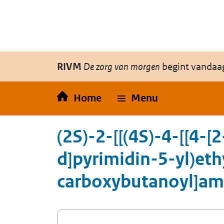
Overslaan en naar de inhoud gaan
Direct naar de hoofdnavigatie
RIVM
De zorg van morgen
begint vandaa
Home
Menu
(2S)-2-[[(4S)-4-[[4-
d]pyrimidin-5-yl)et
carboxybutanoyl]ami