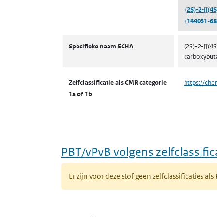
(2S)-2-[[(4S
(144051-68
CMR volgens zelfclassificatie
Specifieke naam ECHA
(2S)-2-[[(4
carboxybuta
Zelfclassificatie als CMR categorie
https://che
1a of 1b
PBT/vPvB volgens zelfclassific
Er zijn voor deze stof geen zelfclassificaties als