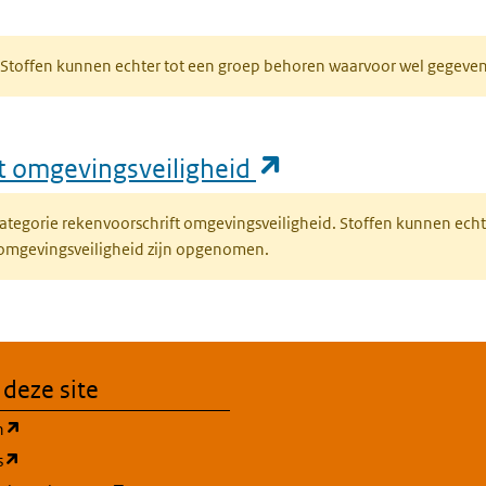
bblad)
R. Stoffen kunnen echter tot een groep behoren waarvoor wel gegev
(opent in een nie
ft omgevingsveiligheid
fcategorie rekenvoorschrift omgevingsveiligheid. Stoffen kunnen ec
 omgevingsveiligheid zijn opgenomen.
 deze site
(opent in een nieuw tabblad)
n
(opent in een nieuw tabblad)
s