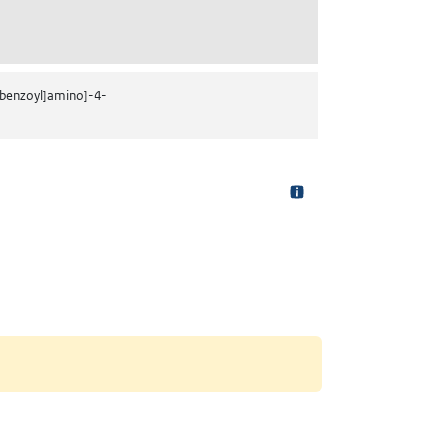
pyrrolo[2,3-d]pyrimidin-5-yl)ethyl]benzoyl]amino]-4-carboxybutanoyl]amin
]benzoyl]amino]-4-