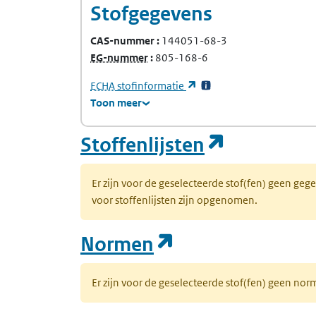
Stofgegevens
CAS-nummer
144051-68-3
(Europees Gemeenschap-nummer)
EG-nummer
805-168-6
(Europees Agentschap voor chemische stof
(opent in een nieuw tabb
ECHA
stofinformatie
Toon meer
(opent in
Stoffenlijsten
Er zijn voor de geselecteerde stof(fen) geen ge
voor stoffenlijsten zijn opgenomen.
(opent in een n
Normen
Er zijn voor de geselecteerde stof(fen) geen 