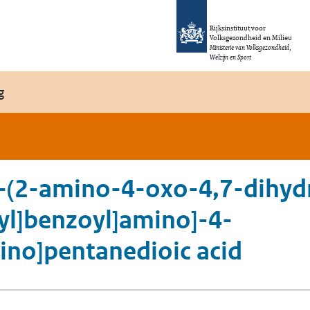
Rijksinstituut voor
Volksgezondheid en Milieu
Ministerie van Volksgezondheid,
Welzijn en Sport
g
[2-(2-amino-4-oxo-4,7-dihy
hyl]benzoyl]amino]-4-
no]pentanedioic acid