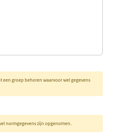
 tot een groep behoren waarvoor wel gegevens
r wel normgegevens zijn opgenomen.