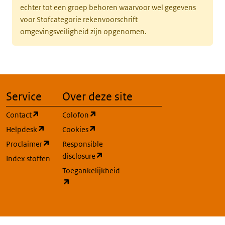
echter tot een groep behoren waarvoor wel gegevens
voor Stofcategorie rekenvoorschrift
omgevingsveiligheid zijn opgenomen.
Service
Over deze site
(opent in een nieuw tabblad)
(opent in een nieuw tabblad)
Contact
Colofon
(opent in een nieuw tabblad)
(opent in een nieuw tabblad)
Helpdesk
Cookies
(opent in een nieuw tabblad)
Proclaimer
Responsible
(opent in een nieuw tabblad)
disclosure
Index stoffen
Toegankelijkheid
(opent in een nieuw tabblad)