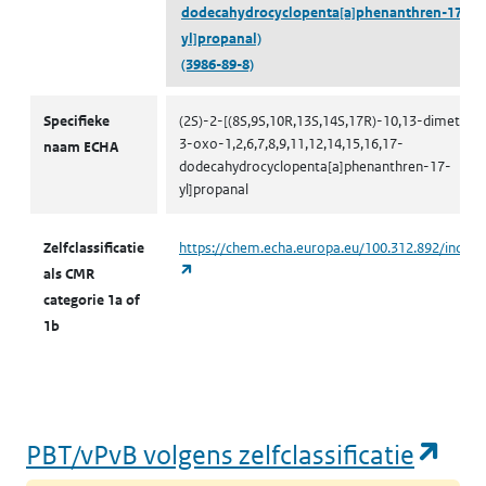
dodecahydrocyclopenta[a]phenanthren-17-
yl]propanal)
(3986-89-8)
CMR volgens zelfclassificatie
Specifieke
(2S)-2-[(8S,9S,10R,13S,14S,17R)-10,13-dimethyl-
3-oxo-1,2,6,7,8,9,11,12,14,15,16,17-
naam ECHA
dodecahydrocyclopenta[a]phenanthren-17-
yl]propanal
Zelfclassificatie
https://chem.echa.europa.eu/100.312.892/indust
(opent in een nieuw tabblad)
als CMR
categorie 1a of
1b
(op
PBT/vPvB volgens zelfclassificatie