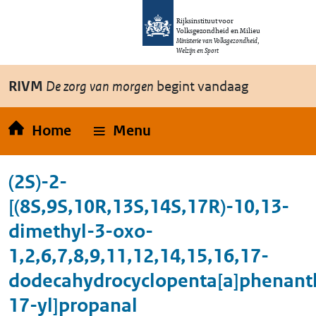
Overslaan en naar de inhoud gaan
Direct naar de hoofdnavigatie
Rijksinstituut voor
Volksgezondheid en Milieu
Ministerie van Volksgezondheid,
Welzijn en Sport
RIVM
De zorg van morgen
begint vandaag
Home
Menu
(2S)-2-
[(8S,9S,10R,13S,14S,17R)-10,13-
dimethyl-3-oxo-
1,2,6,7,8,9,11,12,14,15,16,17-
dodecahydrocyclopenta[a]phenant
17-yl]propanal