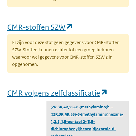
(opent in een nieu
CMR-stoffen SZW
Er zijn voor deze stof geen gegevens voor CMR-stoffen
SZW. Stoffen kunnen echter tot een groep behoren
waarvoor wel gegevens voor CMR-stoffen SZW zijn
opgenomen.
(opent i
CMR volgens zelfclassificatie
(2R,3R,4R,5S)-6-(methylamino)h...
((2R,3R,4R,5S)-6-(methylamino)hexane-
1,2,3,4,5-pentaol 2-(3,5-
dichlorophenyl)benzo[d]oxazole-6-