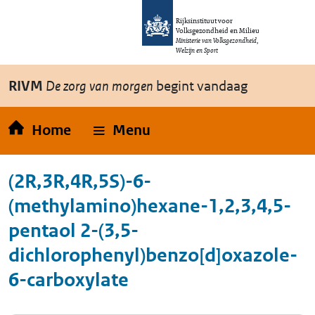
Overslaan en naar de inhoud gaan
Direct naar de hoofdnavigatie
Rijksinstituut voor
Volksgezondheid en Milieu
Ministerie van Volksgezondheid,
Welzijn en Sport
RIVM
De zorg van morgen
begint vandaag
Home
Menu
(2R,3R,4R,5S)-6-
(methylamino)hexane-1,2,3,4,5-
pentaol 2-(3,5-
dichlorophenyl)benzo[d]oxazole-
6-carboxylate