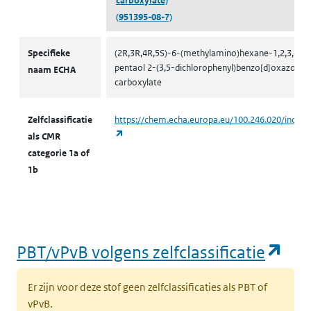
carboxylate)
(951395-08-7)
CMR volgens zelfclassificatie
Specifieke
(2R,3R,4R,5S)-6-(methylamino)hexane-1,2,3,4,5-
pentaol 2-(3,5-dichlorophenyl)benzo[d]oxazole-
naam ECHA
carboxylate
Zelfclassificatie
https://chem.echa.europa.eu/100.246.020/indust
(opent in een nieuw tabblad)
als CMR
categorie 1a of
1b
(op
PBT/vPvB volgens zelfclassificatie
Er zijn voor deze stof geen zelfclassificaties als PBT of
vPvB.