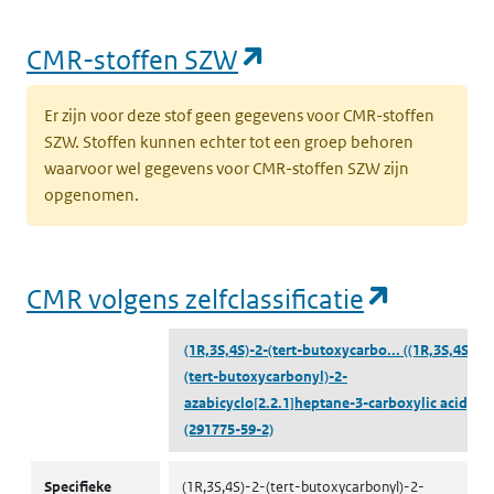
(opent in een nieu
CMR-stoffen SZW
Er zijn voor deze stof geen gegevens voor CMR-stoffen
SZW. Stoffen kunnen echter tot een groep behoren
waarvoor wel gegevens voor CMR-stoffen SZW zijn
opgenomen.
(opent i
CMR volgens zelfclassificatie
(1R,3S,4S)-2-(tert-butoxycarbo...
((1R,3S,4S)-2-
(tert-butoxycarbonyl)-2-
azabicyclo[2.2.1]heptane-3-carboxylic acid)
(291775-59-2)
CMR volgens zelfclassificatie
Specifieke
(1R,3S,4S)-2-(tert-butoxycarbonyl)-2-