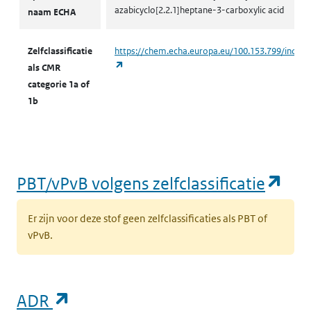
azabicyclo[2.2.1]heptane-3-carboxylic acid
naam ECHA
Zelfclassificatie
https://chem.echa.europa.eu/100.153.799/indust
(opent in een nieuw tabblad)
als CMR
categorie 1a of
1b
(op
PBT/vPvB volgens zelfclassificatie
Er zijn voor deze stof geen zelfclassificaties als PBT of
vPvB.
(opent in een nieuw tabblad)
ADR