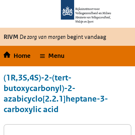
Overslaan en naar de inhoud gaan
Direct naar de hoofdnavigatie
Rijksinstituut voor
Volksgezondheid en Milieu
Ministerie van Volksgezondheid,
Welzijn en Sport
RIVM
De zorg van morgen
begint vandaag
Home
Menu
(1R,3S,4S)-2-(tert-
butoxycarbonyl)-2-
azabicyclo[2.2.1]heptane-3-
carboxylic acid