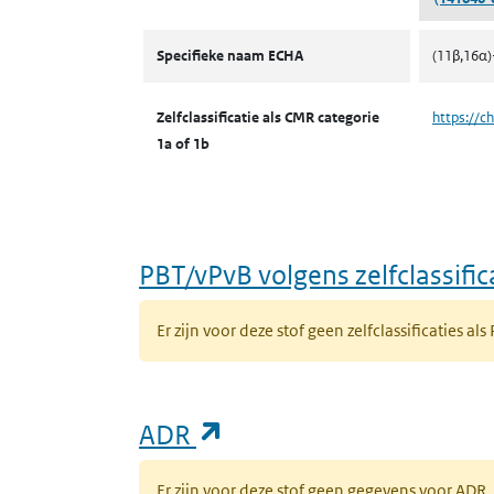
CMR volgens zelfclassificatie
Specifieke naam ECHA
(11β,16α)
Zelfclassificatie als CMR categorie
https://c
1a of 1b
PBT/vPvB volgens zelfclassific
Er zijn voor deze stof geen zelfclassificaties als
(opent in een nieuw ta
ADR
Er zijn voor deze stof geen gegevens voor AD