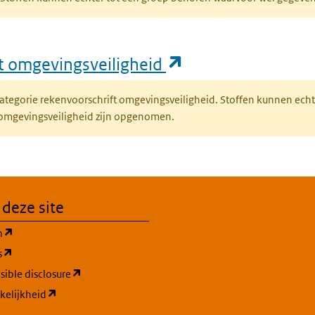
(opent in een nie
ft omgevingsveiligheid
fcategorie rekenvoorschrift omgevingsveiligheid. Stoffen kunnen ec
 omgevingsveiligheid zijn opgenomen.
 deze site
(opent in een nieuw tabblad)
n
(opent in een nieuw tabblad)
s
(opent in een nieuw tabblad)
ible disclosure
(opent in een nieuw tabblad)
kelijkheid