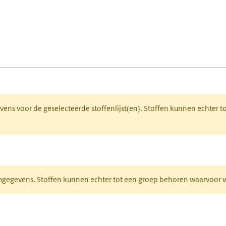
fen)
lad)
 een nieuw tabblad)
gevens voor de geselecteerde stoffenlijst(en). Stoffen kunnen echter
ieuw tabblad)
normgegevens. Stoffen kunnen echter tot een groep behoren waarvoo
ent in een nieuw tabblad)