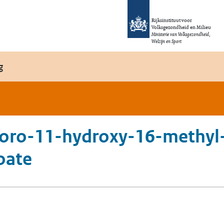
Rijksinstituut voor
Volksgezondheid en Milieu
Ministerie van Volksgezondheid,
Welzijn en Sport
g
hloro-11-hydroxy-16-methyl
oate