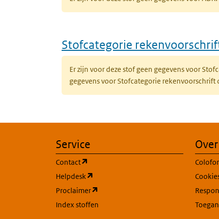
Stofcategorie rekenvoorschri
Er zijn voor deze stof geen gegevens voor Sto
gegevens voor Stofcategorie rekenvoorschrift
Service
Over
(opent in een nieuw tabblad)
Contact
Colofo
(opent in een nieuw tabblad)
Helpdesk
Cookie
(opent in een nieuw tabblad)
Proclaimer
Respons
Index stoffen
Toegan