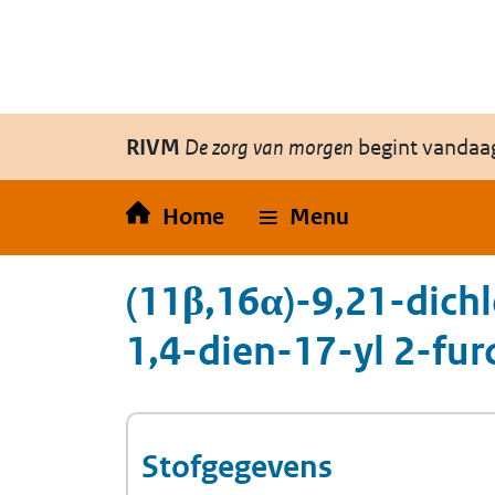
Overslaan en naar de inhoud gaan
Direct naar de hoofdnavigatie
RIVM
De zorg van morgen
begint vandaa
Home
Menu
(11β,16α)-9,21-dic
1,4-dien-17-yl 2-fur
Stofgegevens