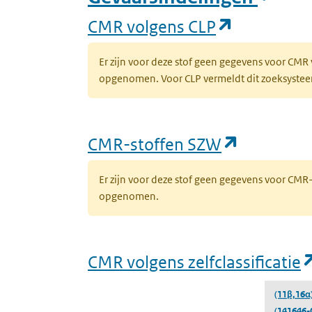
(opent in 
CMR volgens CLP
Er zijn voor deze stof geen gegevens voor CMR
opgenomen. Voor CLP vermeldt dit zoeksysteem 
(opent in
CMR-stoffen SZW
Er zijn voor deze stof geen gegevens voor CM
opgenomen.
CMR volgens zelfclassificatie
(11β,16α
(141646-