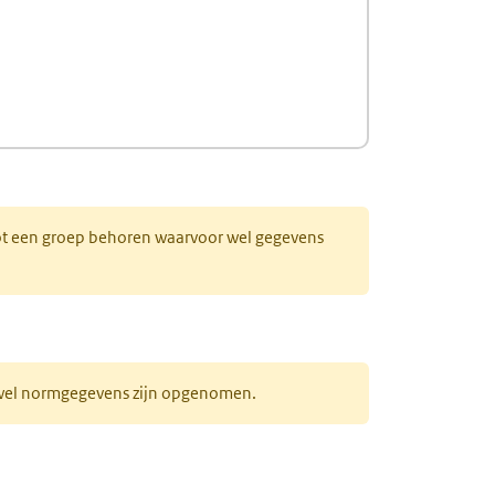
 tot een groep behoren waarvoor wel gegevens
r wel normgegevens zijn opgenomen.