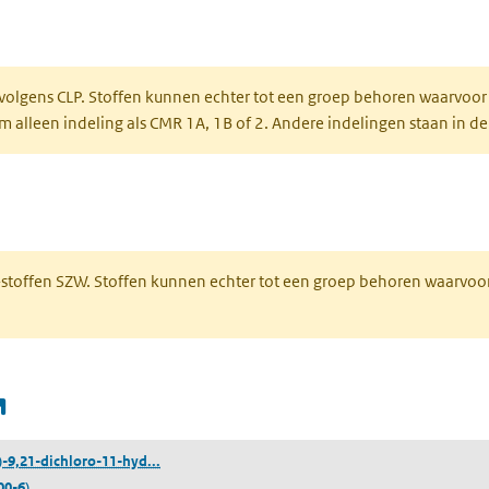
een nieuw tabblad)
 volgens CLP. Stoffen kunnen echter tot een groep behoren waarvoor
alleen indeling als CMR 1A, 1B of 2. Andere indelingen staan in de
 een nieuw tabblad)
R-stoffen SZW. Stoffen kunnen echter tot een groep behoren waarvoo
(opent in een nieuw tabblad)
((11β,16α)-9,21-dichloro-11-hydroxy-16-methyl-3,
)-9,21-dichloro-11-hyd...
00-6)