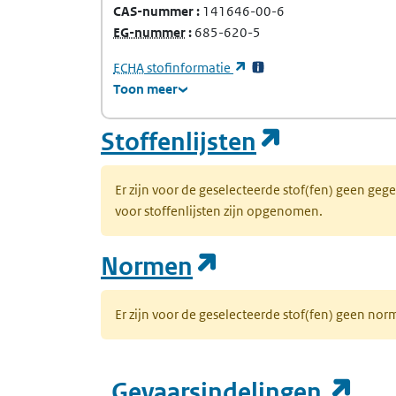
CAS-nummer
141646-00-6
(Europees Gemeenschap-nummer)
EG-nummer
685-620-5
(Europees Agentschap voor chemische stof
(opent in een nieuw tabb
ECHA
stofinformatie
Toon meer
(opent in
Stoffenlijsten
Er zijn voor de geselecteerde stof(fen) geen ge
voor stoffenlijsten zijn opgenomen.
(opent in een n
Normen
Er zijn voor de geselecteerde stof(fen) geen 
(op
Gevaarsindelingen