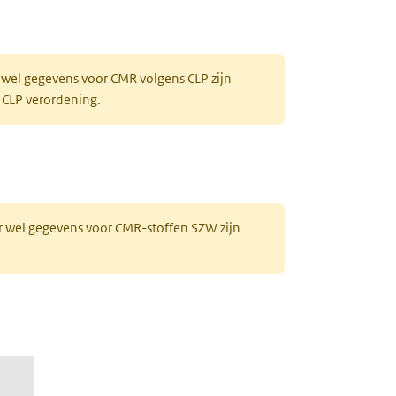
 wel gegevens voor CMR volgens CLP zijn
 CLP verordening.
r wel gegevens voor CMR-stoffen SZW zijn
20-dioxopregna-1,4-dien-17-yl 2-furoate)