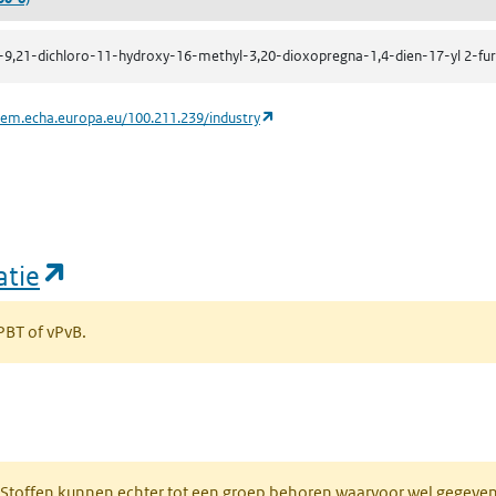
-9,21-dichloro-11-hydroxy-16-methyl-3,20-dioxopregna-1,4-dien-17-yl 2-fu
(opent in een nieuw tabblad)
hem.echa.europa.eu/100.211.239/industry
(opent in een nieuw tabblad)
atie
 PBT of vPvB.
bblad)
R. Stoffen kunnen echter tot een groep behoren waarvoor wel gegev