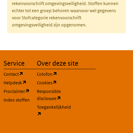
rekenvoorschrift omgevingsveiligheid. Stoffen kunnen
echter tot een groep behoren waarvoor wel gegevens
voor Stofcategorie rekenvoorschrift
omgevingsveiligheid zijn opgenomen.
Service
Over deze site
(opent in een nieuw tabblad)
(opent in een nieuw tabblad)
Contact
Colofon
(opent in een nieuw tabblad)
(opent in een nieuw tabblad)
Helpdesk
Cookies
(opent in een nieuw tabblad)
Proclaimer
Responsible
(opent in een nieuw tabblad)
disclosure
Index stoffen
Toegankelijkheid
(opent in een nieuw tabblad)