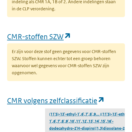
indeling als CMR 1A, 1B of 2. Andere indelingen staan
in de CLP verordening.
(opent in een nieu
CMR-stoffen SZW
Er zijn voor deze stof geen gegevens voor CMR-stoffen
SZW. Stoffen kunnen echter tot een groep behoren
waarvoor wel gegevens voor CMR-stoffen SZW zijn
opgenomen.
(opent i
CMR volgens zelfclassificatie
(11'S)-13'-ethyl-1',6',7',8',9...
((11'S)-13'-ethyl-
1',6',7',8',9',10',11',12',13',14',15',16'-
dodecahydro-2'H-dispiro[[1,3]dioxolane-2,17'