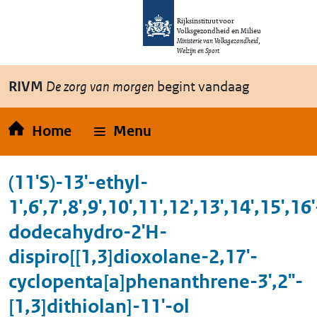
Overslaan en naar de inhoud gaan
Direct naar de hoofdnavigatie
Rijksinstituut voor
Volksgezondheid en Milieu
Ministerie van Volksgezondheid,
Welzijn en Sport
RIVM
De zorg van morgen
begint vandaag
Home
Menu
(11'S)-13'-ethyl-
1',6',7',8',9',10',11',12',13',14',15',16'
dodecahydro-2'H-
dispiro[[1,3]dioxolane-2,17'-
cyclopenta[a]phenanthrene-3',2''-
[1,3]dithiolan]-11'-ol