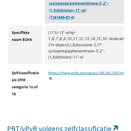
cyclopenta[a]phenanthrene-3',2''-
[1,3]dithiolan]-11'-ol)
(1161444-07-0)
CMR volgens zelfclassificatie
Specifieke
(11'S)-13'-ethyl-
1',6',7',8',9',10',11',12',13',14',15',16'-dodecahydr
naam ECHA
2'H-dispiro[[1,3]dioxolane-2,17'-
cyclopenta[a]phenanthrene-3',2''-
[1,3]dithiolan]-11'-ol
Zelfclassificatie
https://chem.echa.europa.eu/100.262.565/indust
(opent in een nieuw tabblad)
als CMR
categorie 1a of
1b
(op
PBT/vPvB volgens zelfclassificatie