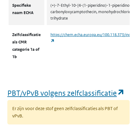
CMR volgens zelfclassificatie
Specifieke
(+)-7-Ethyl-10-[4-(1-piperidino)-1-piperidino]-
carbonyloxycamptothecin, monohydrochloride,
naam ECHA
trihydrate
Zelfclassificatie
https://chem.echa.europa.eu/100.118.373/indust
(opent in een nieuw tabblad)
als CMR
categorie 1a of
1b
(op
PBT/vPvB volgens zelfclassificatie
Er zijn voor deze stof geen zelfclassificaties als PBT of
vPvB.