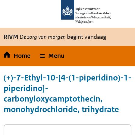
Overslaan en naar de inhoud gaan
Direct naar de hoofdnavigatie
Rijksinstituut voor
Volksgezondheid en Milieu
Ministerie van Volksgezondheid,
Welzijn en Sport
RIVM
De zorg van morgen
begint vandaag
Home
Menu
(+)-7-Ethyl-10-[4-(1-piperidino)-1-
piperidino]-
carbonyloxycamptothecin,
monohydrochloride, trihydrate