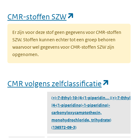
(opent in een nieu
CMR-stoffen SZW
Er zijn voor deze stof geen gegevens voor CMR-stoffen
SZW. Stoffen kunnen echter tot een groep behoren
waarvoor wel gegevens voor CMR-stoffen SZW zijn
opgenomen.
(opent i
CMR volgens zelfclassificatie
(+)-7-Ethyl-10-[4-(1-piperidin...
((+)-7-Ethyl-10-
[4-(1-piperidino)-1-piperidino]-
carbonyloxycamptothecin,
monohydrochloride, trihydrate)
(136572-09-3)