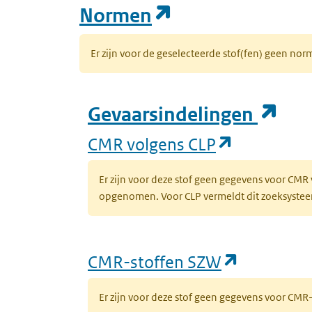
(opent in een n
Normen
Er zijn voor de geselecteerde stof(fen) geen 
(op
Gevaarsindelingen
(opent in 
CMR volgens CLP
Er zijn voor deze stof geen gegevens voor CMR
opgenomen. Voor CLP vermeldt dit zoeksysteem 
(opent in
CMR-stoffen SZW
Er zijn voor deze stof geen gegevens voor CM