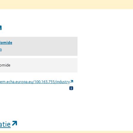
(opent in een nieuw tabblad)
idomide
)
domide
(opent in een nieuw tabblad)
hem.echa.europa.eu/100.163.755/industry
(opent in een nieuw tabblad)
atie