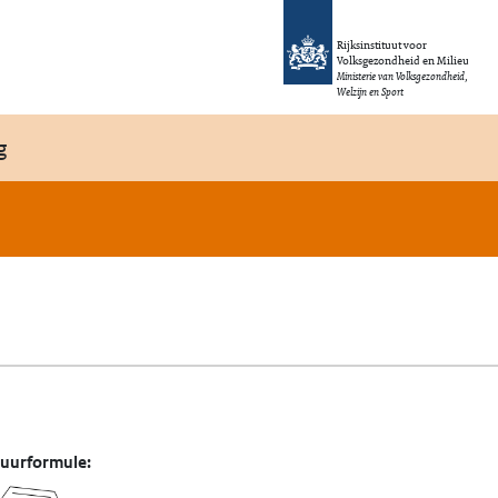
Rijksinstituut voor
Volksgezondheid en Milieu
Ministerie van Volksgezondheid,
Welzijn en Sport
g
tuurformule