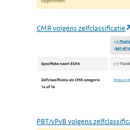
opgenomen.
CMR volgens zelfclassificatie
(-)-Thal
(841-67-8
CMR volgens zelfclassificatie
Specifieke naam ECHA
(-)-Thali
Zelfclassificatie als CMR categorie
https://c
1a of 1b
PBT/vPvB volgens zelfclassific