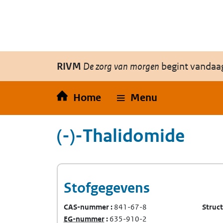
Overslaan en naar de inhoud gaan
Direct naar de hoofdnavigatie
RIVM
De zorg van morgen
begint vandaa
Home
Menu
(-)-Thalidomide
Stofgegevens
CAS-nummer
841-67-8
Struc
(Europees Gemeenschap-nummer)
EG-nummer
635-910-2