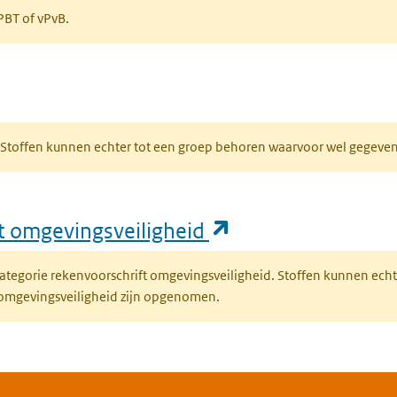
 PBT of vPvB.
bblad)
R. Stoffen kunnen echter tot een groep behoren waarvoor wel gegev
(opent in een nie
ft omgevingsveiligheid
fcategorie rekenvoorschrift omgevingsveiligheid. Stoffen kunnen ec
 omgevingsveiligheid zijn opgenomen.