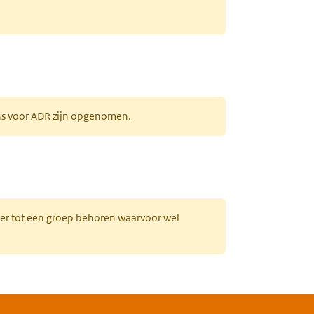
ens voor ADR zijn opgenomen.
uw tabblad)
hter tot een groep behoren waarvoor wel