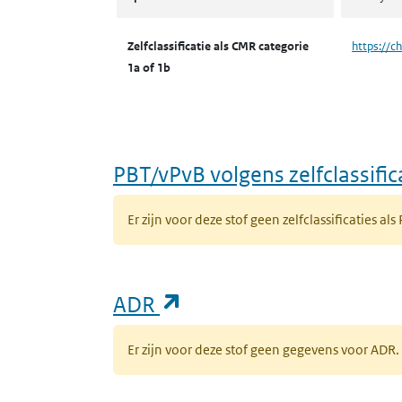
Zelfclassificatie als CMR categorie
https://c
1a of 1b
PBT/vPvB volgens zelfclassific
Er zijn voor deze stof geen zelfclassificaties als
(opent in een nieuw ta
ADR
Er zijn voor deze stof geen gegevens voor AD