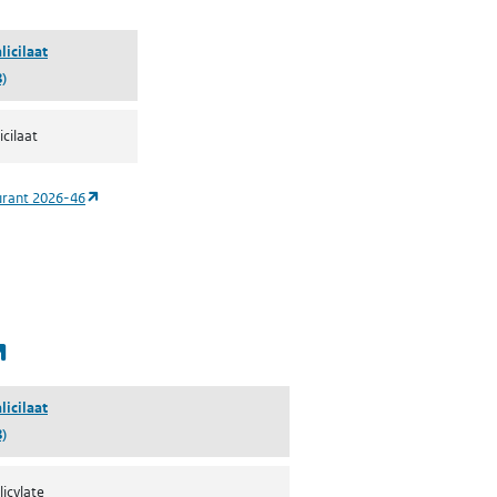
licilaat
)
icilaat
(opent in een nieuw tabblad)
urant 2026-46
(opent in een nieuw tabblad)
licilaat
)
licylate