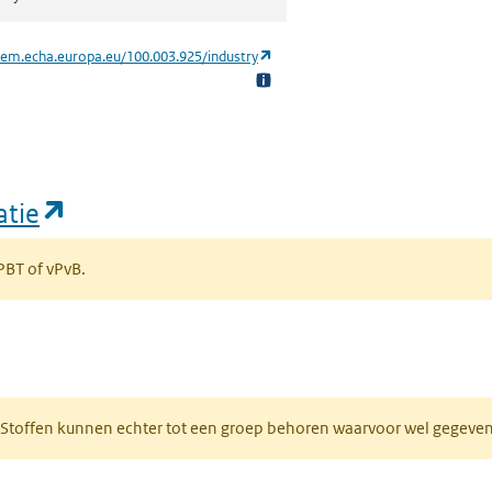
(opent in een nieuw tabblad)
hem.echa.europa.eu/100.003.925/industry
(opent in een nieuw tabblad)
atie
 PBT of vPvB.
bblad)
R. Stoffen kunnen echter tot een groep behoren waarvoor wel gegev