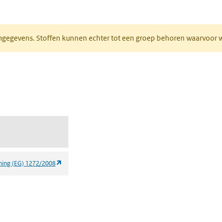
ieuw tabblad)
normgegevens. Stoffen kunnen echter tot een groep behoren waarvoo
ent in een nieuw tabblad)
een nieuw tabblad)
(opent in een nieuw tabblad)
ning (EG) 1272/2008
 een nieuw tabblad)