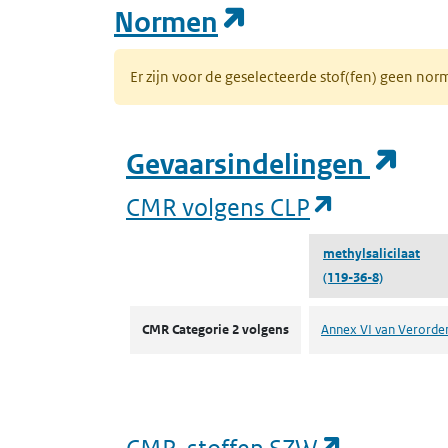
(opent in een n
Normen
Er zijn voor de geselecteerde stof(fen) geen 
(op
Gevaarsindelingen
(opent in 
CMR volgens CLP
methylsalicilaat
(119-36-8)
CMR volgens CLP
CMR Categorie 2 volgens
Annex VI van Verorde
(opent in
CMR-stoffen SZW