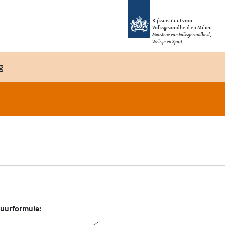
Rijksinstituut voor
Volksgezondheid en Milieu
Ministerie van Volksgezondheid,
Welzijn en Sport
g
tuurformule