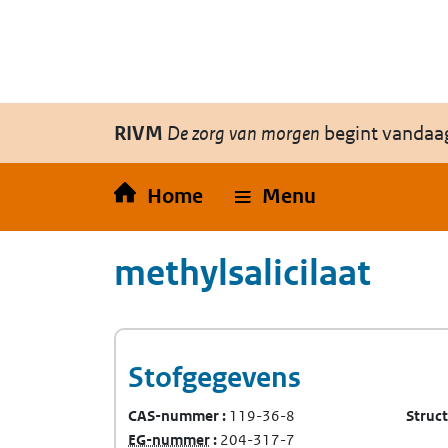
Overslaan en naar de inhoud gaan
Direct naar de hoofdnavigatie
RIVM
De zorg van morgen
begint vandaa
Home
Menu
methylsalicilaat
Stofgegevens
CAS-nummer
119-36-8
Struc
(Europees Gemeenschap-nummer)
EG-nummer
204-317-7