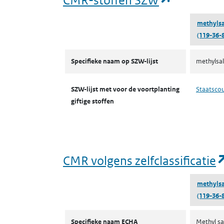
methylsa
(119-36-8
CMR-stoffen SZW
Specifieke naam op SZW-lijst
methylsal
SZW-lijst met voor de voortplanting
Staatsco
giftige stoffen
CMR volgens zelfclassificatie
methylsa
(119-36-8
CMR volgens zelfclassificatie
Specifieke naam ECHA
Methyl sa