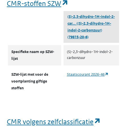
(opent in een nieu
CMR-stoffen SZW
(S)-2,3-dihydro-1H-indol-2-
car...
((S)-2,3-dihydro-1H-
indol-2-carbonzuur)
(79815-20-6)
CMR-stoffen SZW
Specifieke naam op SZW-
(S)-2,3-dihydro-1H-indol-2-
carbonzuur
lijst
(opent in e
SZW-lijst met voor de
Staatscourant 2026-46
voortplanting giftige
stoffen
(opent i
CMR volgens zelfclassificatie