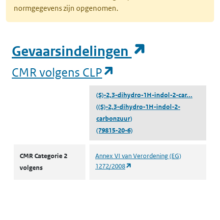
normgegevens zijn opgenomen.
(opent in e
Gevaarsindelingen
(opent in een nieuw
CMR volgens CLP
(S)-2,3-dihydro-1H-indol-2-car...
((S)-2,3-dihydro-1H-indol-2-
carbonzuur)
(79815-20-6)
CMR volgens CLP
CMR Categorie 2
Annex VI van Verordening (EG)
(opent in een nieuw tabblad)
1272/2008
volgens