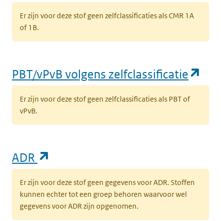
Er zijn voor deze stof geen zelfclassificaties als CMR 1A
of 1B.
(op
PBT/vPvB volgens zelfclassificatie
Er zijn voor deze stof geen zelfclassificaties als PBT of
vPvB.
(opent in een nieuw tabblad)
ADR
Er zijn voor deze stof geen gegevens voor ADR. Stoffen
kunnen echter tot een groep behoren waarvoor wel
gegevens voor ADR zijn opgenomen.