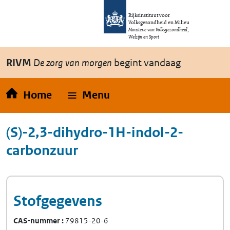
Overslaan en naar de inhoud gaan
Direct naar de hoofdnavigatie
Rijksinstituut voor
Volksgezondheid en Milieu
Ministerie van Volksgezondheid,
Welzijn en Sport
RIVM
De zorg van morgen
begint vandaag
Home
Menu
(S)-2,3-dihydro-1H-indol-2-
carbonzuur
Stofgegevens
CAS-nummer
79815-20-6